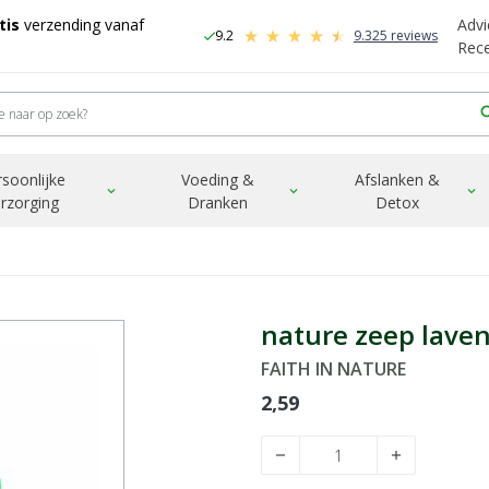
tis
verzending vanaf
Advi
9.2
9.325 reviews
check
-
Rec
sea
rsoonlijke
Voeding &
Afslanken &
expand_more
expand_more
expand_more
rzorging
Dranken
Detox
nature zeep lave
FAITH IN NATURE
2,59
remove
add