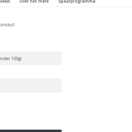
views
Over het merk
Spaarprogramma
 product
ender 100gr