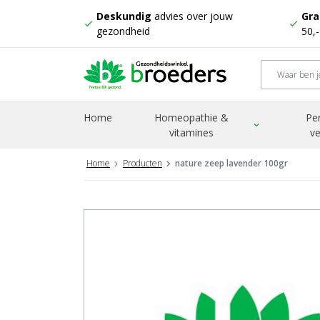
Deskundig
advies over jouw
Gra
check
check
gezondheid
50,
Home
Homeopathie &
Pe
expand_more
vitamines
ve
Home
Producten
nature zeep lavender 100gr