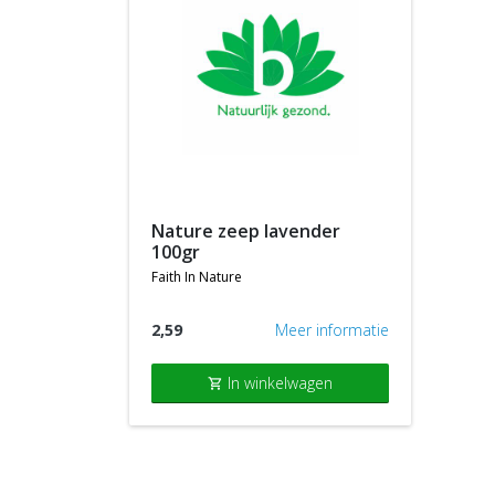
nature zeep lavender
100gr
faith in nature
2,59
Meer informatie
In winkelwagen
shopping_cart