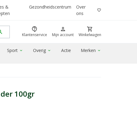
es &
Gezondheidscentrum
Over
favorite_border
epten
ons
contact_support
person
shopping_cart
rch
Klantenservice
Mijn account
Winkelwagen
Sport
Overig
Actie
Merken
expand_more
expand_more
expand_more
nder 100gr