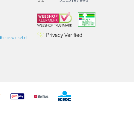
heidswinkel.nl
1