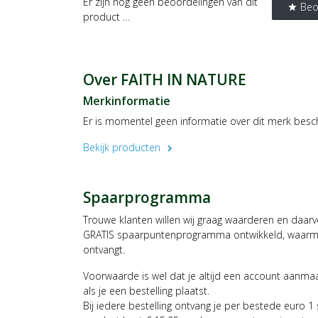
Er zijn nog geen beoordelingen van dit
Beo
star
product …
Over FAITH IN NATURE
Merkinformatie
Er is momentel geen informatie over dit merk besc
Bekijk producten
chevron_right
Spaarprogramma
Trouwe klanten willen wij graag waarderen en daar
GRATIS spaarpuntenprogramma ontwikkeld, waarmee
ontvangt.
Voorwaarde is wel dat je altijd een account aanm
als je een bestelling plaatst.
Bij iedere bestelling ontvang je per bestede euro 1