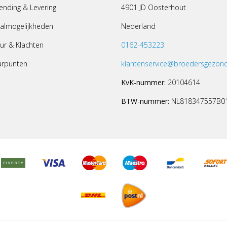
ending & Levering
4901 JD Oosterhout
almogelijkheden
Nederland
ur & Klachten
0162-453223
arpunten
klantenservice@broedersgezond
KvK-nummer:
20104614
BTW-nummer:
NL818347557B0