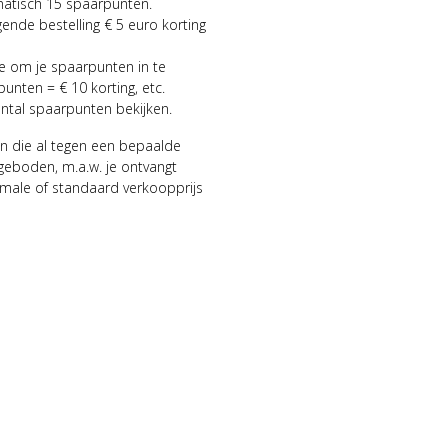
matisch 15 spaarpunten.
gende bestelling € 5 euro korting
ie om je spaarpunten in te
punten = € 10 korting, etc.
antal spaarpunten bekijken.
n die al tegen een bepaalde
geboden, m.a.w. je ontvangt
male of standaard verkoopprijs