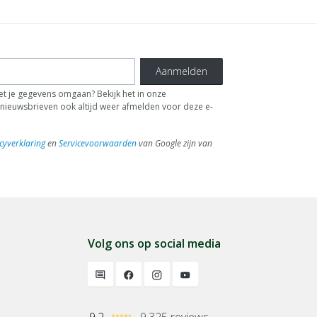
Aanmelden
t je gegevens omgaan? Bekijk het in onze
de nieuwsbrieven ook altijd weer afmelden voor deze e-
cyverklaring
en
Servicevoorwaarden
van Google zijn van
Volg ons op social media
9.2
9.325 reviews