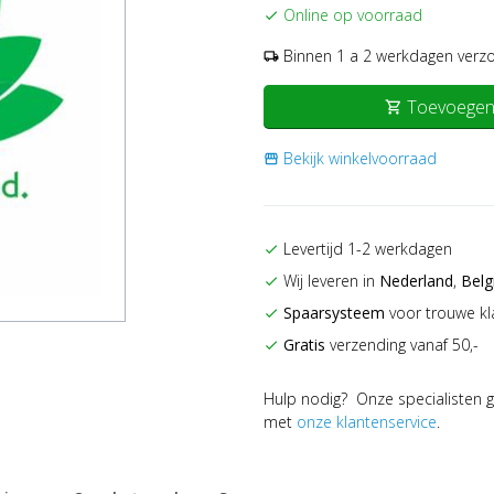
Online op voorraad
check
Binnen 1 a 2 werkdagen verz
local_shipping
Toevoegen
shopping_cart
Bekijk winkelvoorraad
storefront
Levertijd 1-2 werkdagen
check
Wij leveren in
Nederland
,
Belg
check
Spaarsysteem
voor trouwe kl
check
Gratis
verzending vanaf 50,-
check
Hulp nodig? Onze specialisten g
met
onze klantenservice
.