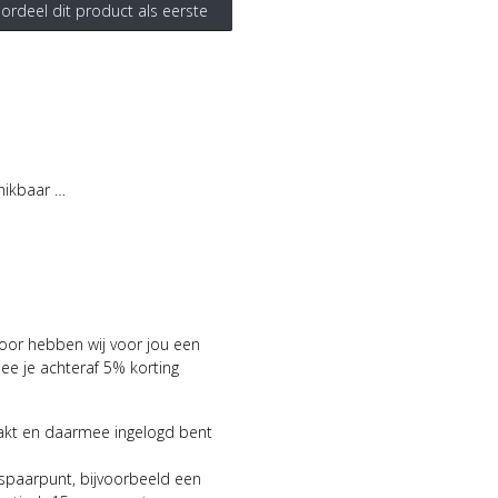
ordeel dit product als eerste
hikbaar …
voor hebben wij voor jou een
 je achteraf 5% korting
aakt en daarmee ingelogd bent
 spaarpunt, bijvoorbeeld een