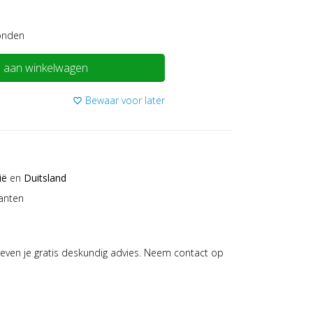
onden
 aan winkelwagen
Bewaar voor later
favorite_border
ië
en
Duitsland
anten
even je gratis deskundig advies. Neem contact op