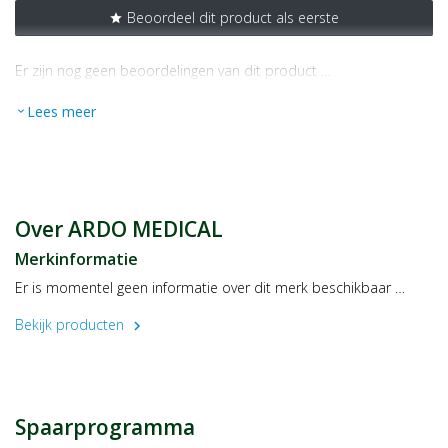
Beoordeel dit product als eerste
star
Er zijn nog geen beoordelingen van dit product …
Lees meer
expand_more
Over ARDO MEDICAL
Merkinformatie
Er is momentel geen informatie over dit merk beschikbaar …
Bekijk producten
chevron_right
Spaarprogramma