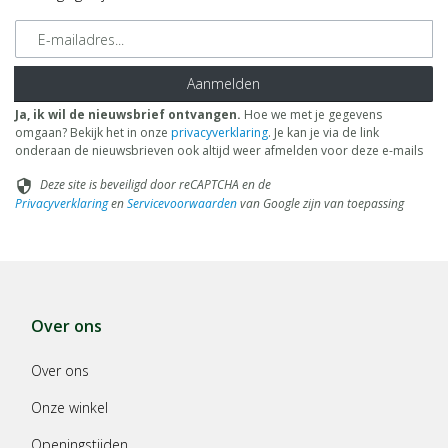
E-mailadres
Aanmelden
Ja, ik wil de nieuwsbrief ontvangen.
Hoe we met je gegevens
omgaan? Bekijk het in onze
privacyverklaring
. Je kan je via de link
onderaan de nieuwsbrieven ook altijd weer afmelden voor deze e-mails
Deze site is beveiligd door reCAPTCHA en de
security
Privacyverklaring
en
Servicevoorwaarden
van Google zijn van toepassing
Over ons
Over ons
Onze winkel
Openingstijden