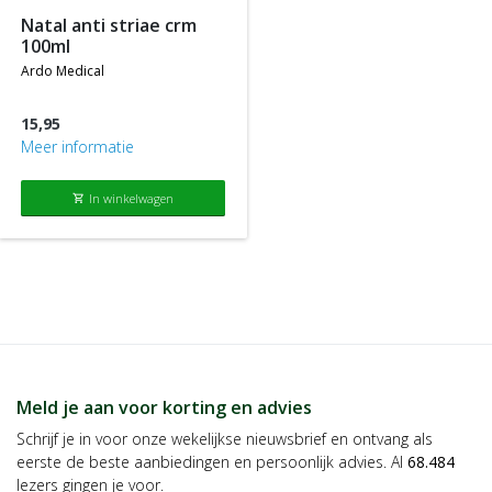
natal anti striae crm
100ml
ardo medical
15,95
Meer informatie
In winkelwagen
shopping_cart
Meld je aan voor korting en advies
Schrijf je in voor onze wekelijkse nieuwsbrief en ontvang als
eerste de beste aanbiedingen en persoonlijk advies. Al
68.484
lezers gingen je voor.