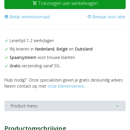
Toevoegen aan winkelwagen
shopping_cart
Bekijk winkelvoorraad
Bewaar voor later
storefront
favorite_border
Levertijd 1-2 werkdagen
check
Wij leveren in
Nederland
,
België
en
Duitsland
check
Spaarsysteem
voor trouwe klanten
check
Gratis
verzending vanaf 50,-
check
Hulp nodig? Onze specialisten geven je gratis deskundig advies.
Neem contact op met
onze klantenservice
.
Product menu
expand_more
Productomschrijving