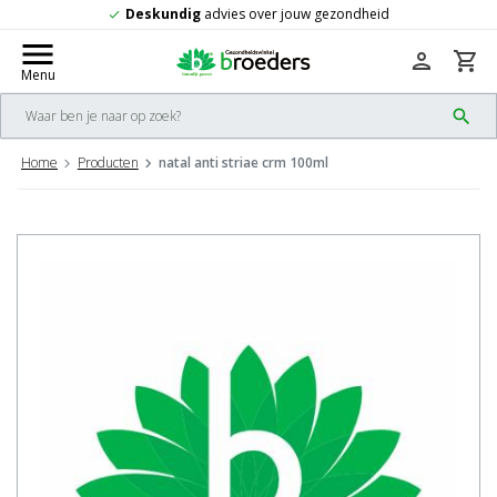
ig
advies over jouw gezondheid
Gratis
v
check
menu
person
shopping_cart
Menu
search
Home
Producten
natal anti striae crm 100ml