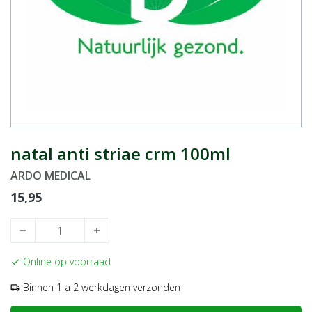
natal anti striae crm 100ml
ARDO MEDICAL
15,95
remove
add
Online op voorraad
check
Binnen 1 a 2 werkdagen verzonden
local_shipping