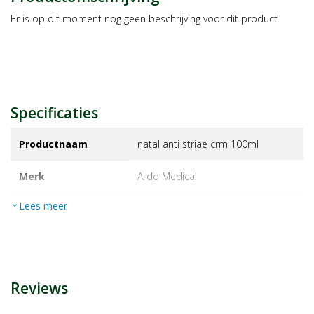
Er is op dit moment nog geen beschrijving voor dit product
Specificaties
Productnaam
natal anti striae crm 100ml
Merk
ardo medical
Lees meer
expand_more
EAN
7640108050717
Artikelnummer
1414764
Reviews