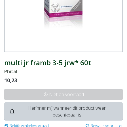
multi jr framb 3-5 jrw* 60t
Phital
10,23
Niet op voorraad
info
Herinner mij wanneer dit product weer
notifications_none
beschikbaar is
Bekijk winkelvoorraad
Bewaar voor later
storefront
favorite_border