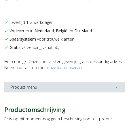
Levertijd 1-2 werkdagen
check
Wij leveren in
Nederland
,
België
en
Duitsland
check
Spaarsysteem
voor trouwe klanten
check
Gratis
verzending vanaf 50,-
check
Hulp nodig? Onze specialisten geven je gratis deskundig advies.
Neem contact op met
onze klantenservice
.
Product menu
expand_more
Productomschrijving
Er is op dit moment nog geen beschrijving voor dit product