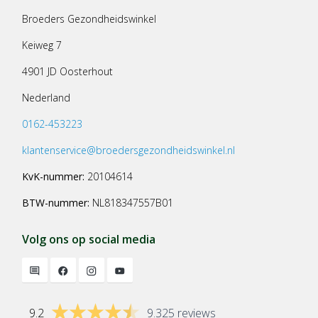
Broeders Gezondheidswinkel
Keiweg 7
4901 JD Oosterhout
Nederland
0162-453223
klantenservice@broedersgezondheidswinkel.nl
KvK-nummer:
20104614
BTW-nummer:
NL818347557B01
Volg ons op social media
9.2
9.325 reviews