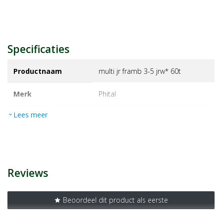
Specificaties
Productnaam
multi jr framb 3-5 jrw* 60t
Merk
phital
Lees meer
expand_more
EAN
8711218953614
Artikelnummer
1007166
Reviews
Beoordeel dit product als eerste
star