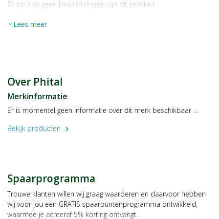
Er zijn nog geen beoordelingen van dit product …
Lees meer
expand_more
Over Phital
Merkinformatie
Er is momentel geen informatie over dit merk beschikbaar …
Bekijk producten
chevron_right
Spaarprogramma
Trouwe klanten willen wij graag waarderen en daarvoor hebben
wij voor jou een GRATIS spaarpuntenprogramma ontwikkeld,
waarmee je achteraf 5% korting ontvangt.