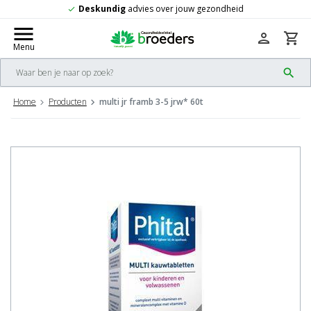
es over jouw gezondheid
Gratis
verzendi
check
menu
person
shopping_cart
Menu
search
Home
Producten
multi jr framb 3-5 jrw* 60t