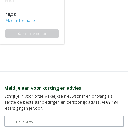
phital
10,23
Meer informatie
Niet op voorraad
info
Meld je aan voor korting en advies
Schrijf je in voor onze wekelijkse nieuwsbrief en ontvang als
eerste de beste aanbiedingen en persoonlijk advies. Al
68.484
lezers gingen je voor.
E-mailadres