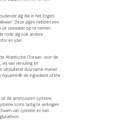
oudende alg die in het Engels
alkwier’. Deze algen hebben een
en uit zeewater op te nemen.
 de rode alg ook andere
for en ijzer.
de Atlantische Oceaan, voor de
vrij van vervuiling en
n uitsluitend duurzame manier
n Aquamin® de Ingredient of the
 uit de aminozuren cysteïne,
steïne soms lastig te verkrijgen
lichaam van cysteïne en kan
lutathion.