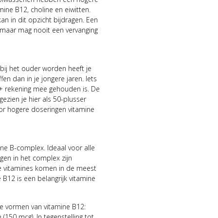
ine B12, choline en eiwitten.
n in dit opzicht bijdragen. Een
, maar mag nooit een vervanging
r bij het ouder worden heeft je
n dan in je jongere jaren. Iets
0+ rekening mee gehouden is. De
ezien je hier als 50-plusser
or hogere doseringen vitamine
e B-complex. Ideaal voor alle
ngen in het complex zijn
e vitamines komen in de meest
 B12 is een belangrijk vitamine
 vormen van vitamine B12:
150 mcg). In tegenstelling tot