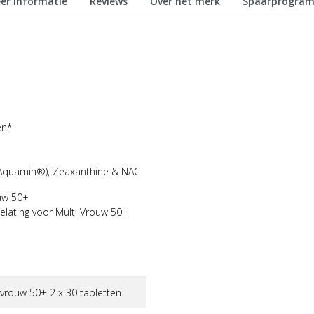
er informatie
Reviews
Over het merk
Spaarprogra
en*
(Aquamin®), Zeaxanthine & NAC
uw 50+
elating voor Multi Vrouw 50+
 vrouw 50+ 2 x 30 tabletten