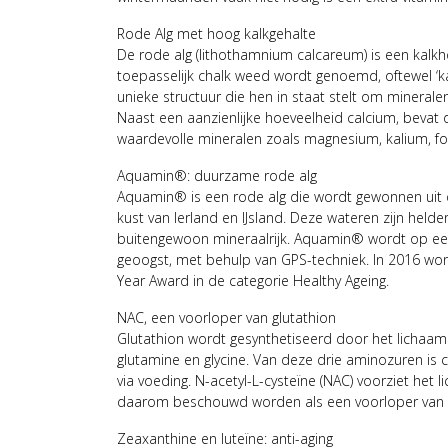
Rode Alg met hoog kalkgehalte
De rode alg (lithothamnium calcareum) is een kalkh
toepasselijk chalk weed wordt genoemd, oftewel ‘k
unieke structuur die hen in staat stelt om mineral
Naast een aanzienlijke hoeveelheid calcium, bevat
waardevolle mineralen zoals magnesium, kalium, fos
Aquamin®: duurzame rode alg
Aquamin® is een rode alg die wordt gewonnen uit 
kust van Ierland en IJsland. Deze wateren zijn helder, 
buitengewoon mineraalrijk. Aquamin® wordt op ee
geoogst, met behulp van GPS-techniek. In 2016 wo
Year Award in de categorie Healthy Ageing.
NAC, een voorloper van glutathion
Glutathion wordt gesynthetiseerd door het lichaam
glutamine en glycine. Van deze drie aminozuren is cy
via voeding. N-acetyl-L-cysteïne (NAC) voorziet het 
daarom beschouwd worden als een voorloper van g
Zeaxanthine en luteïne: anti-aging