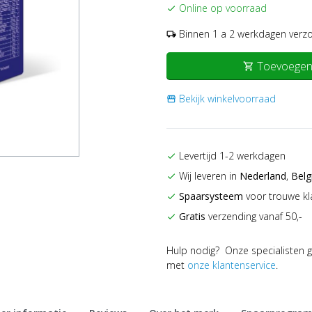
Online op voorraad
check
Binnen 1 a 2 werkdagen verz
local_shipping
Toevoegen
shopping_cart
Bekijk winkelvoorraad
storefront
Levertijd 1-2 werkdagen
check
Wij leveren in
Nederland
,
Belg
check
Spaarsysteem
voor trouwe kl
check
Gratis
verzending vanaf 50,-
check
Hulp nodig? Onze specialisten g
met
onze klantenservice
.