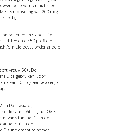
 hoeven deze vormen niet meer
. Met een dosering van 200 mcg
er nodig.
cht ontspannen en slapen. De
teld. Boven de 50 profiteer je
 nachtformule bevat onder andere
Nacht Vrouw 50+. De
ne D te gebruiken. Voor
nname van 10 mcg aanbevolen, en
ag.
2 en D3 – waarbij
et lichaam. Vita-algae D® is
orm van vitamine D3. In de
dat het buiten de
ine D supplement te nemen.