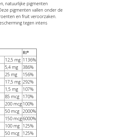
n, natuurlijke pigmenten
 Deze pigmenten vallen onder de
 groenten en fruit veroorzaken.
escherming tegen intens
RI*
12,5 mg
1136%
5,4 mg
386%
25 mg
156%
17,5 mg
292%
1,5 mg
107%
85 mcg
170%
200 mcg
100%
50 mcg
2000%
150 mcg
6000%
100 mg
125%
50 mcg
125%