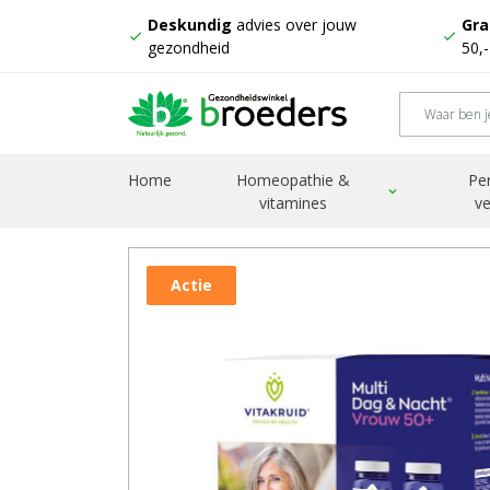
Deskundig
advies over jouw
Gra
check
check
gezondheid
50,
Home
Producten
Vitakruid Multi dag & nacht vrouw 5
Home
Homeopathie &
Pe
expand_more
vitamines
ve
Actie