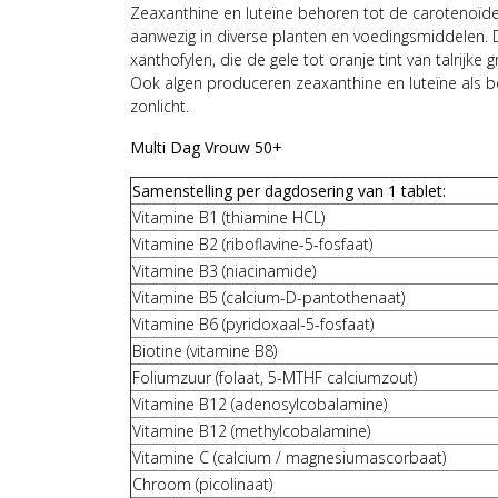
Zeaxanthine en luteïne behoren tot de carotenoïde
aanwezig in diverse planten en voedingsmiddelen.
xanthofylen, die de gele tot oranje tint van talrijke
Ook algen produceren zeaxanthine en luteïne als b
zonlicht.
Multi Dag Vrouw 50+
Samenstelling per dagdosering van 1 tablet:
Vitamine B1 (thiamine HCL)
Vitamine B2 (riboflavine-5-fosfaat)
Vitamine B3 (niacinamide)
Vitamine B5 (calcium-D-pantothenaat)
Vitamine B6 (pyridoxaal-5-fosfaat)
Biotine (vitamine B8)
Foliumzuur (folaat, 5-MTHF calciumzout)
Vitamine B12 (adenosylcobalamine)
Vitamine B12 (methylcobalamine)
Vitamine C (calcium / magnesiumascorbaat)
Chroom (picolinaat)