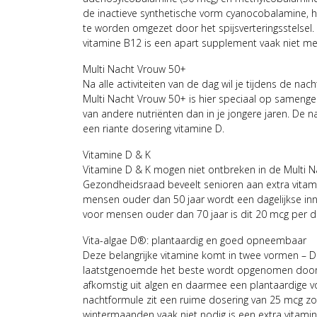
de inactieve synthetische vorm cyanocobalamine,
te worden omgezet door het spijsverteringsstelsel
vitamine B12 is een apart supplement vaak niet me
Multi Nacht Vrouw 50+
Na alle activiteiten van de dag wil je tijdens de na
Multi Nacht Vrouw 50+ is hier speciaal op samenges
van andere nutriënten dan in je jongere jaren. De
een riante dosering vitamine D.
Vitamine D & K
Vitamine D & K mogen niet ontbreken in de Multi 
Gezondheidsraad beveelt senioren aan extra vitami
mensen ouder dan 50 jaar wordt een dagelijkse i
voor mensen ouder dan 70 jaar is dit 20 mcg per d
Vita-algae D®: plantaardig en goed opneembaar
Deze belangrijke vitamine komt in twee vormen – D
laatstgenoemde het beste wordt opgenomen door h
afkomstig uit algen en daarmee een plantaardige v
nachtformule zit een ruime dosering van 25 mcg zo
wintermaanden vaak niet nodig is een extra vitam