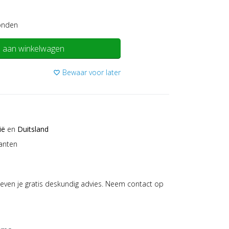
onden
 aan winkelwagen
Bewaar voor later
favorite_border
ië
en
Duitsland
anten
even je gratis deskundig advies. Neem contact op