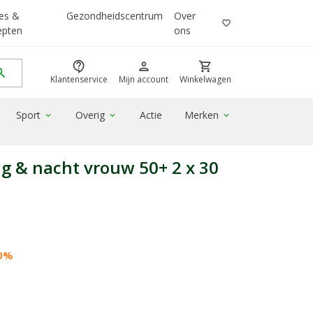
es &
Gezondheidscentrum
Over
favorite_border
epten
ons
contact_support
person
shopping_cart
rch
Klantenservice
Mijn account
Winkelwagen
Sport
Overig
Actie
Merken
expand_more
expand_more
expand_more
ag & nacht vrouw 50+ 2 x 30
30%