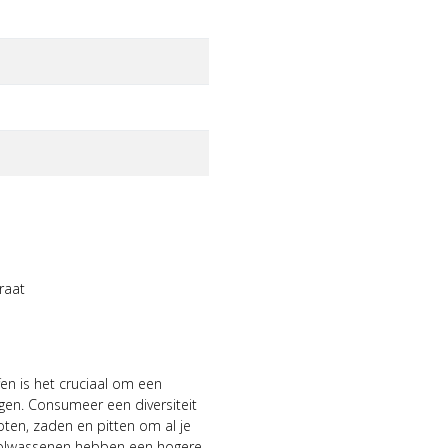
raat
fen is het cruciaal om een
gen. Consumeer een diversiteit
 noten, zaden en pitten om al je
 volwassenen hebben een hogere