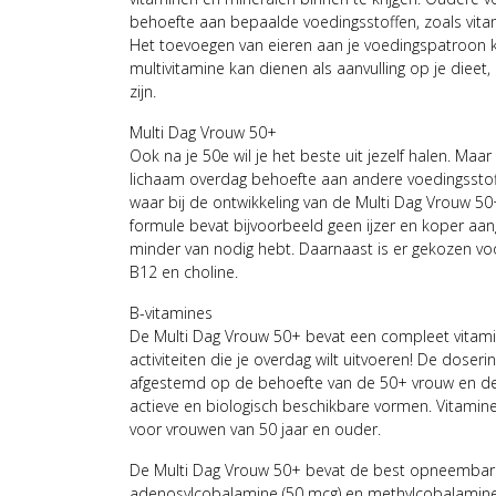
behoefte aan bepaalde voedingsstoffen, zoals vitam
Het toevoegen van eieren aan je voedingspatroon ka
multivitamine kan dienen als aanvulling op je dieet
zijn.
Multi Dag Vrouw 50+
Ook na je 50e wil je het beste uit jezelf halen. Maa
lichaam overdag behoefte aan andere voedingsstoffe
waar bij de ontwikkeling van de Multi Dag Vrouw 5
formule bevat bijvoorbeeld geen ijzer en koper aang
minder van nodig hebt. Daarnaast is er gekozen vo
B12 en choline.
B-vitamines
De Multi Dag Vrouw 50+ bevat een compleet vitamin
activiteiten die je overdag wilt uitvoeren! De doseri
afgestemd op de behoefte van de 50+ vrouw en d
actieve en biologisch beschikbare vormen. Vitamine
voor vrouwen van 50 jaar en ouder.
De Multi Dag Vrouw 50+ bevat de best opneembare
adenosylcobalamine (50 mcg) en methylcobalamine (