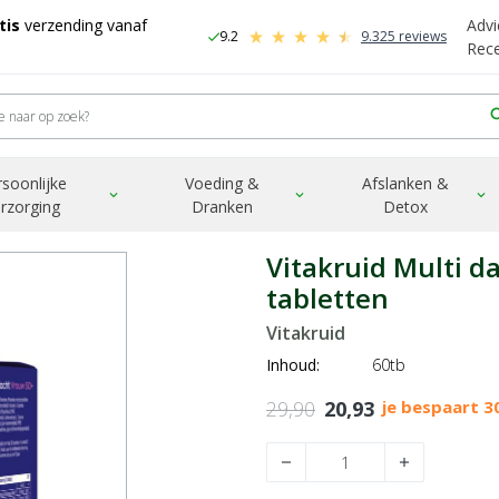
tis
verzending vanaf
Advi
9.2
9.325 reviews
check
-
Rec
sea
0+ 2 x 30 tabletten
rsoonlijke
Voeding &
Afslanken &
expand_more
expand_more
expand_more
rzorging
Dranken
Detox
Vitakruid Multi d
tabletten
Vitakruid
Inhoud:
60tb
29,90
20,93
je bespaart 
remove
add