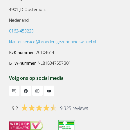
4901 JD Oosterhout
Nederland
0162-453223
klantenservice@broedersgezondheidswinkel.nl
KvK-nummer:
20104614
BTW-nummer:
NL818347557B01
Volg ons op social media
9.2
9.325 reviews