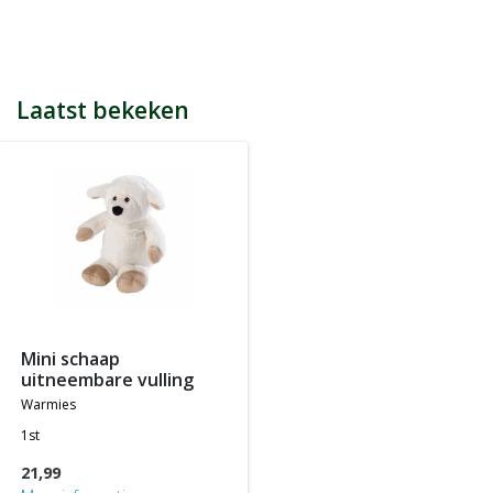
bijvoorbeeld een product kost € 15,25 en daarmee ontvang je
automatisch 15 spaarpunten.
Indien je 100 spaarpunten heeft, kun je bij jouw volgende
bestelling € 5 euro korting genieten.
Tijdens het afrekenen zie je dan onderaan een optie om je
Laatst bekeken
spaarpunten in te wisselen, 100 spaarpunten = € 5 korting, 200
spaarpunten = € 10 korting, etc.
In jouw accountgegevens kun je altijd jou actuele aantal
spaarpunten bekijken.
LET OP: Je ontvangt geen spaarpunten op producten die al tegen
een bepaalde actieprijs of met een bepaalde korting worden
aangeboden, m.a.w. je ontvangt alleen spaarpunten op
producten die tegen de normale of standaard verkoopprijs
worden aangeboden.
mini schaap
uitneembare vulling
warmies
1st
21,99