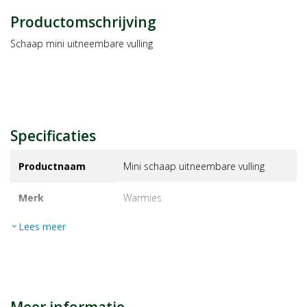
Productomschrijving
Schaap mini uitneembare vulling
Specificaties
Productnaam
Mini schaap uitneembare vulling
Merk
warmies
Lees meer
expand_more
EAN
4260101893680
Artikelnummer
1114168
Maat/inhoud:
1st