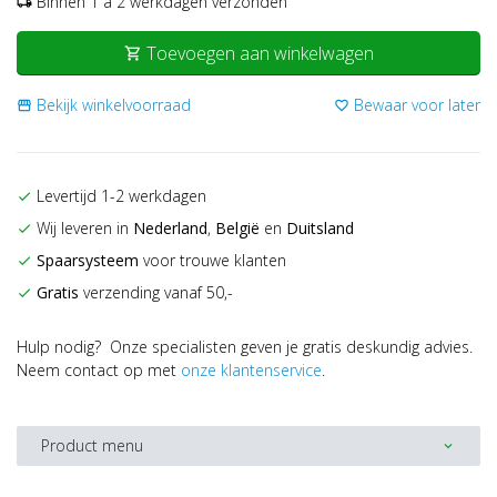
Binnen 1 a 2 werkdagen verzonden
local_shipping
Toevoegen aan winkelwagen
shopping_cart
Bekijk winkelvoorraad
Bewaar voor later
storefront
favorite_border
Levertijd 1-2 werkdagen
check
Wij leveren in
Nederland
,
België
en
Duitsland
check
Spaarsysteem
voor trouwe klanten
check
Gratis
verzending vanaf 50,-
check
Hulp nodig? Onze specialisten geven je gratis deskundig advies.
Neem contact op met
onze klantenservice
.
Product menu
expand_more