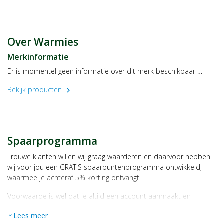
Waarschuwing
Leg de warmies producten altijd op een schoon onderbord om
brandgaatjes te voorkomen.
Nooit langer verwarmen dan aangegeven tijd.
Over Warmies
Merkinformatie
Er is momentel geen informatie over dit merk beschikbaar …
Bekijk producten
chevron_right
Spaarprogramma
Trouwe klanten willen wij graag waarderen en daarvoor hebben
wij voor jou een GRATIS spaarpuntenprogramma ontwikkeld,
waarmee je achteraf 5% korting ontvangt.
Voorwaarde is wel dat je altijd een account aanmaakt en
daarmee ingelogd bent als je een bestelling plaatst.
Lees meer
expand_more
Bij iedere bestelling ontvang je per bestede euro 1 spaarpunt,