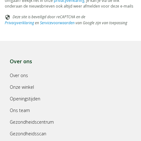
omgaan? Bekijk het in onze
privacyverklaring
. Je kan je via de link
onderaan de nieuwsbrieven ook altijd weer afmelden voor deze e-mails
Deze site is beveiligd door reCAPTCHA en de
security
Privacyverklaring
en
Servicevoorwaarden
van Google zijn van toepassing
Over ons
Over ons
Onze winkel
Openingstijden
Ons team
Gezondheidscentrum
Gezondheidsscan