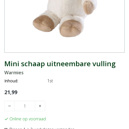
Mini schaap uitneembare vulling
Warmies
Inhoud:
1st
21,99
remove
add
Online op voorraad
check