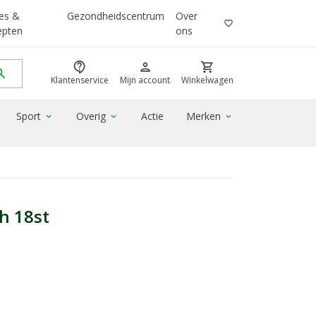
es &
Gezondheidscentrum
Over
favorite_border
epten
ons
contact_support
person
shopping_cart
rch
Klantenservice
Mijn account
Winkelwagen
Sport
Overig
Actie
Merken
expand_more
expand_more
expand_more
ch 18st