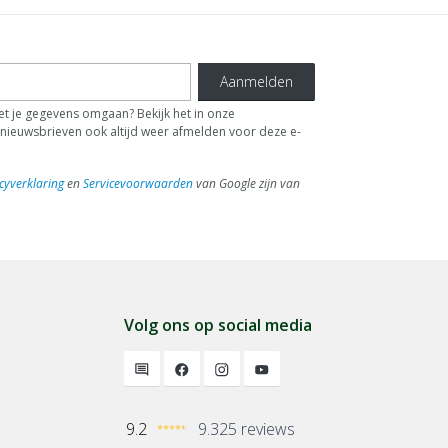
Aanmelden
t je gegevens omgaan? Bekijk het in onze
de nieuwsbrieven ook altijd weer afmelden voor deze e-
cyverklaring
en
Servicevoorwaarden
van Google zijn van
Volg ons op social media
9.2
9.325 reviews