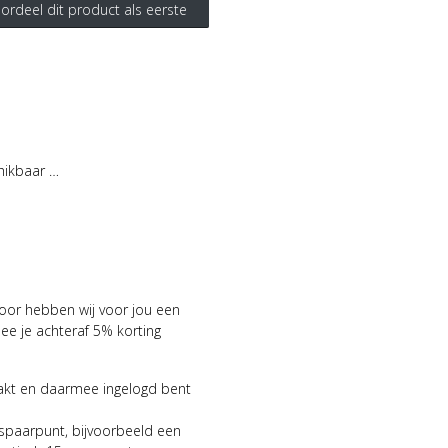
ordeel dit product als eerste
hikbaar …
voor hebben wij voor jou een
 je achteraf 5% korting
aakt en daarmee ingelogd bent
 spaarpunt, bijvoorbeeld een