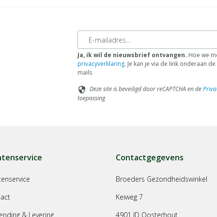
E-mailadres
Ja, ik wil de nieuwsbrief ontvangen.
Hoe we me
privacyverklaring
. Je kan je via de link onderaan 
mails
Deze site is beveiligd door reCAPTCHA en de
Priva
security
toepassing
ntenservice
Contactgegevens
tenservice
Broeders Gezondheidswinkel
act
Keiweg 7
ending & Levering
4901 JD Oosterhout