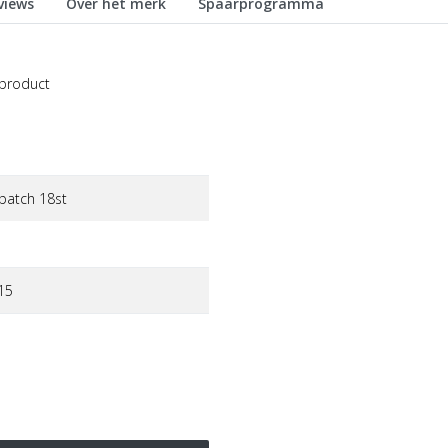
views
Over het merk
Spaarprogramma
 product
 patch 18st
15