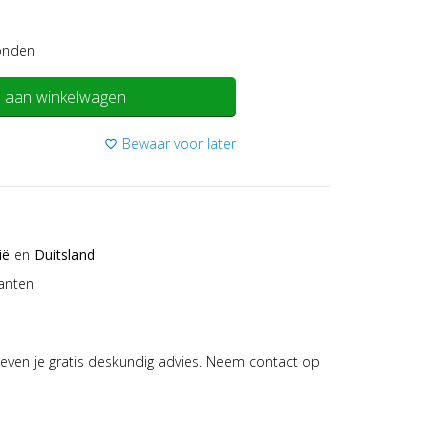
onden
 aan winkelwagen
Bewaar voor later
favorite_border
ië
en
Duitsland
anten
even je gratis deskundig advies. Neem contact op