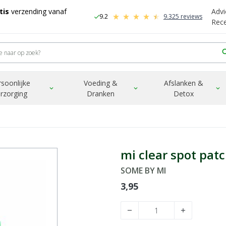
tis
verzending vanaf
Advi
9.2
9.325 reviews
check
-
Rec
sea
rsoonlijke
Voeding &
Afslanken &
expand_more
expand_more
expand_more
rzorging
Dranken
Detox
mi clear spot pat
SOME BY MI
3,95
remove
add