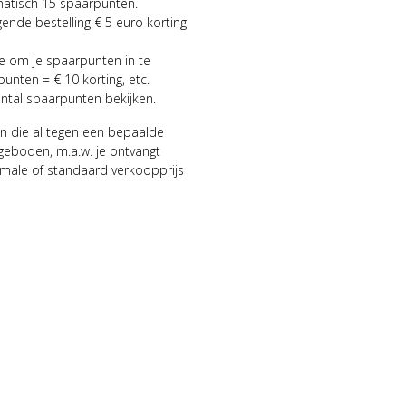
matisch 15 spaarpunten.
gende bestelling € 5 euro korting
ie om je spaarpunten in te
punten = € 10 korting, etc.
antal spaarpunten bekijken.
n die al tegen een bepaalde
geboden, m.a.w. je ontvangt
male of standaard verkoopprijs