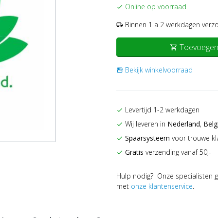
Online op voorraad
check
Binnen 1 a 2 werkdagen verz
local_shipping
Toevoegen
shopping_cart
Bekijk winkelvoorraad
storefront
Levertijd 1-2 werkdagen
check
Wij leveren in
Nederland
,
Belg
check
Spaarsysteem
voor trouwe kl
check
Gratis
verzending vanaf 50,-
check
Hulp nodig? Onze specialisten g
met
onze klantenservice
.