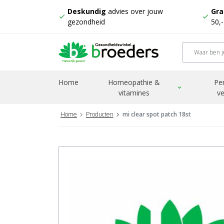
Deskundig
advies over jouw
Gra
check
check
gezondheid
50,
Home
Homeopathie &
Pe
expand_more
vitamines
ve
Home
Producten
mi clear spot patch 18st