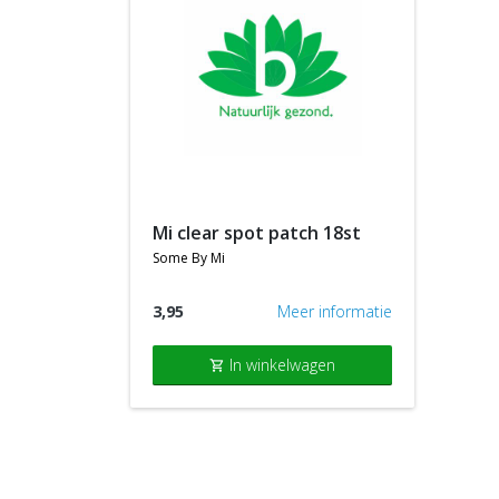
mi clear spot patch 18st
some by mi
3,95
Meer informatie
In winkelwagen
shopping_cart