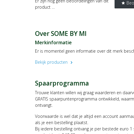
Er zijn nog geen beoordelingen van dit
Beo
star
product …
Over SOME BY MI
Merkinformatie
Er is momentel geen informatie over dit merk besc
Bekijk producten
chevron_right
Spaarprogramma
Trouwe klanten willen wij graag waarderen en daar
GRATIS spaarpuntenprogramma ontwikkeld, waarmee
ontvangt.
Voorwaarde is wel dat je altijd een account aanm
als je een bestelling plaatst.
Bij iedere bestelling ontvang je per bestede euro 1