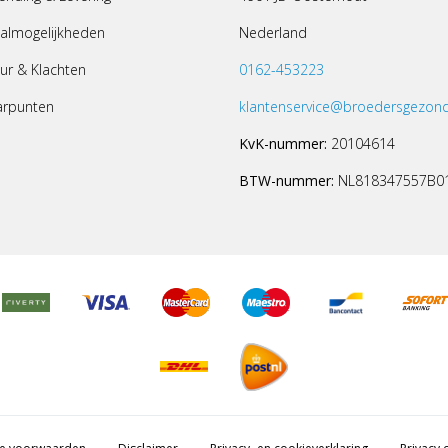
almogelijkheden
Nederland
ur & Klachten
0162-453223
arpunten
klantenservice@broedersgezond
KvK-nummer:
20104614
BTW-nummer:
NL818347557B0