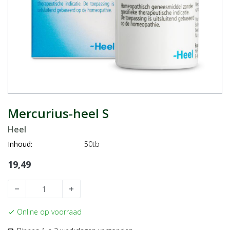
Mercurius-heel S
Heel
Inhoud:
50tb
19,49
remove
add
Online op voorraad
check