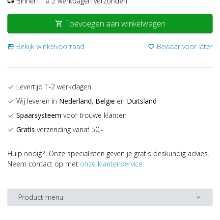
Binnen 1 a 2 werkdagen verzonden
local_shipping
Toevoegen aan winkelwagen
shopping_cart
Bekijk winkelvoorraad
Bewaar voor later
storefront
favorite_border
Levertijd 1-2 werkdagen
check
Wij leveren in
Nederland
,
België
en
Duitsland
check
Spaarsysteem
voor trouwe klanten
check
Gratis
verzending vanaf 50,-
check
Hulp nodig? Onze specialisten geven je gratis deskundig advies.
Neem contact op met
onze klantenservice
.
Product menu
expand_more