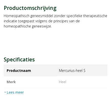
Productomschrijving
Homeopathisch geneesmiddel zonder specifieke therapeutische
indicatie toegepast volgens de principes van de
homeopathische geneeswijze.
Specificaties
Productnaam
Mercurius-heel S
Merk
heel
Lees meer
expand_more
EAN
8714725001625
Artikelnummer
1046622