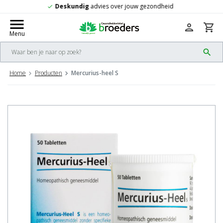
Gratis
verzending vanaf 50,-
check
menu
person
shopping_cart
Menu
search
Home
Producten
Mercurius-heel S