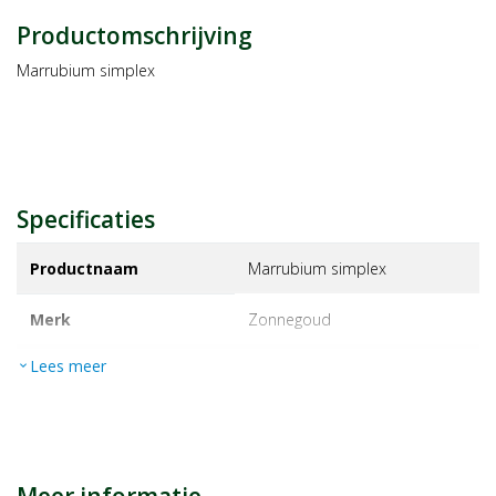
Productomschrijving
Marrubium simplex
Specificaties
Productnaam
Marrubium simplex
Merk
zonnegoud
Lees meer
expand_more
EAN
8714931003543
Artikelnummer
1016509
Maat/inhoud:
50ml