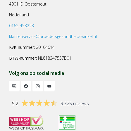
4901 JD Oosterhout
Nederland
0162-453223
klantenservice@broedersgezondheidswinkel.nl
KvK-nummer:
20104614
BTW-nummer:
NL818347557B01
Volg ons op social media
9.2
9.325 reviews