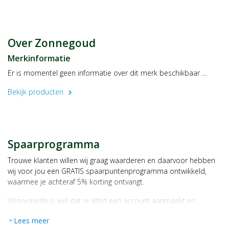
Een gevarieerde, evenwichtige voeding en een gezonde levensstijl
zijn belangrijk. Een voedingssupplement is geen vervanging van
een gevarieerde voeding.
Over Zonnegoud
Aanbevolen gebruik niet overschrijden.
Merkinformatie
Er is momentel geen informatie over dit merk beschikbaar …
Buiten bereik van jonge kinderen houden.
Bekijk producten
chevron_right
Droog, afgesloten en bij kamertemperatuur bewaren, tenzij
anders geadviseerd op het etiket.
Raadpleeg een deskundige alvorens supplementen te gebruiken
in geval van zwangerschap, lactatie, medicijngebruik en ziekte.
Spaarprogramma
Trouwe klanten willen wij graag waarderen en daarvoor hebben
wij voor jou een GRATIS spaarpuntenprogramma ontwikkeld,
waarmee je achteraf 5% korting ontvangt.
Voorwaarde is wel dat je altijd een account aanmaakt en
daarmee ingelogd bent als je een bestelling plaatst.
Lees meer
expand_more
Bij iedere bestelling ontvang je per bestede euro 1 spaarpunt,