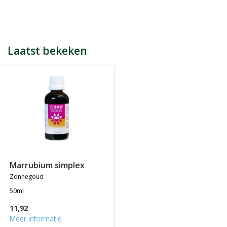
bijvoorbeeld een product kost € 15,25 en daarmee ontvang je
automatisch 15 spaarpunten.
Indien je 100 spaarpunten heeft, kun je bij jouw volgende
bestelling € 5 euro korting genieten.
Tijdens het afrekenen zie je dan onderaan een optie om je
Laatst bekeken
spaarpunten in te wisselen, 100 spaarpunten = € 5 korting, 200
spaarpunten = € 10 korting, etc.
In jouw accountgegevens kun je altijd jou actuele aantal
spaarpunten bekijken.
LET OP: Je ontvangt geen spaarpunten op producten die al tegen
een bepaalde actieprijs of met een bepaalde korting worden
aangeboden, m.a.w. je ontvangt alleen spaarpunten op
producten die tegen de normale of standaard verkoopprijs
worden aangeboden.
marrubium simplex
zonnegoud
50ml
11,92
Meer informatie