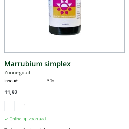
Marrubium simplex
Zonnegoud
Inhoud:
50ml
11,92
remove
add
Online op voorraad
check