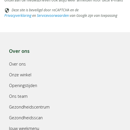
onderaan de nieuwsbrieven ook altijd weer afmelden voor deze e-mails
Deze site is beveiligd door reCAPTCHA en de
security
Privacyverklaring
en
Servicevoorwaarden
van Google zijn van toepassing
Over ons
Over ons
Onze winkel
Openingstijden
Ons team
Gezondheidscentrum
Gezondheidsscan
Jouw weekmenu