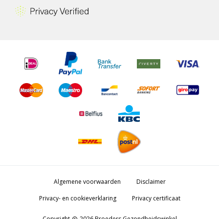
Algemene voorwaarden
Disclaimer
Privacy- en cookieverklaring
Privacy certificaat
Copyright
2026 Broeders Gezondheidswinkel
copyright