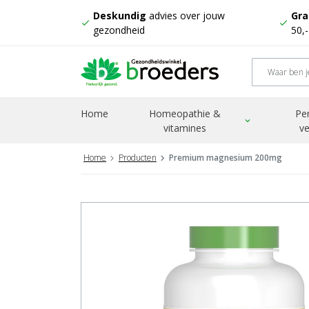
Deskundig
advies over jouw
Gra
check
check
gezondheid
50,
Home
Homeopathie &
Pe
expand_more
vitamines
ve
Home
Producten
Premium magnesium 200mg