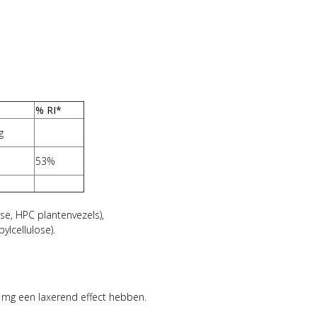
% RI*
g
53%
ose, HPC plantenvezels),
ylcellulose).
 mg een laxerend effect hebben.