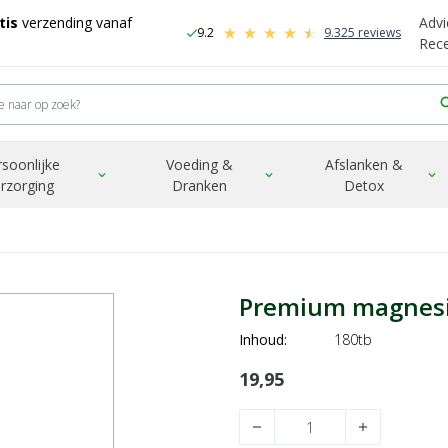
tis
verzending vanaf
Advi
9.2
9.325 reviews
check
-
Rec
sea
rsoonlijke
Voeding &
Afslanken &
expand_more
expand_more
expand_more
rzorging
Dranken
Detox
Premium magnes
Inhoud:
180tb
19,95
remove
add