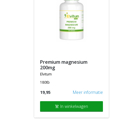
premium magnesium
200mg
elvitum
180tb
19,95
Meer informatie
In winkelwagen
shopping_cart