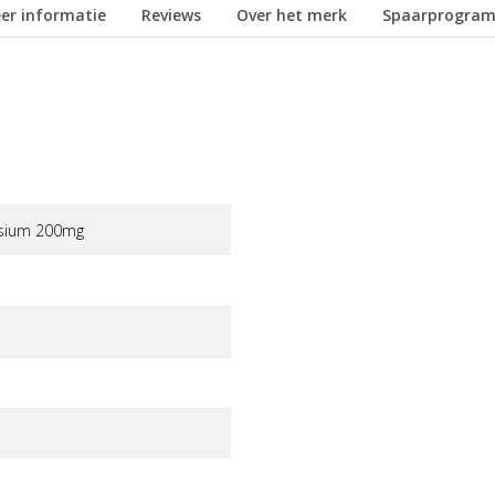
er informatie
Reviews
Over het merk
Spaarprogra
sium 200mg