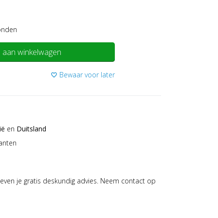
onden
 aan winkelwagen
Bewaar voor later
favorite_border
ië
en
Duitsland
anten
even je gratis deskundig advies. Neem contact op