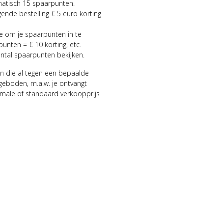
matisch 15 spaarpunten.
gende bestelling € 5 euro korting
ie om je spaarpunten in te
punten = € 10 korting, etc.
antal spaarpunten bekijken.
n die al tegen een bepaalde
geboden, m.a.w. je ontvangt
male of standaard verkoopprijs