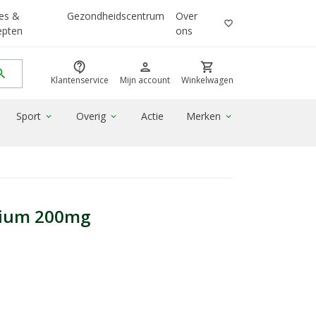
es &
Gezondheidscentrum
Over
favorite_border
epten
ons
contact_support
person
shopping_cart
rch
Klantenservice
Mijn account
Winkelwagen
Sport
Overig
Actie
Merken
expand_more
expand_more
expand_more
ium 200mg