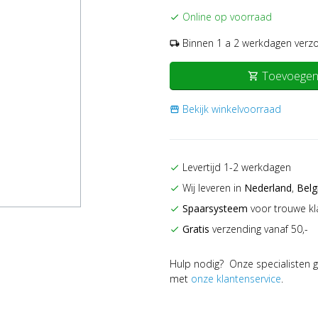
Online op voorraad
check
Binnen 1 a 2 werkdagen verz
local_shipping
Toevoegen
shopping_cart
Bekijk winkelvoorraad
storefront
Levertijd 1-2 werkdagen
check
Wij leveren in
Nederland
,
Belg
check
Spaarsysteem
voor trouwe kl
check
Gratis
verzending vanaf 50,-
check
Hulp nodig? Onze specialisten g
met
onze klantenservice
.