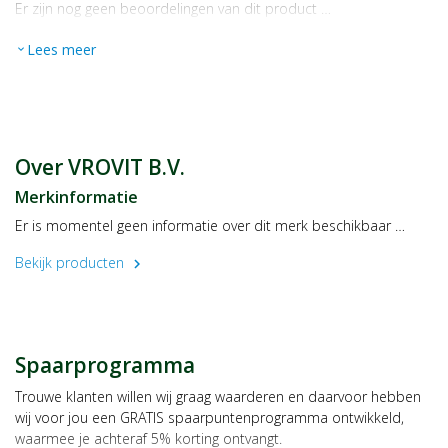
Er zijn nog geen beoordelingen van dit product …
Lees meer
expand_more
Over VROVIT B.V.
Merkinformatie
Er is momentel geen informatie over dit merk beschikbaar …
Bekijk producten
chevron_right
Spaarprogramma
Trouwe klanten willen wij graag waarderen en daarvoor hebben
wij voor jou een GRATIS spaarpuntenprogramma ontwikkeld,
waarmee je achteraf 5% korting ontvangt.