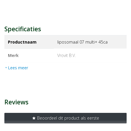
Specificaties
Productnaam
liposomaal 07 multi+ 45ca
Merk
vrovit b.v.
Lees meer
expand_more
EAN
8720726110259
Artikelnummer
1447533
Reviews
Beoordeel dit product als eerste
star