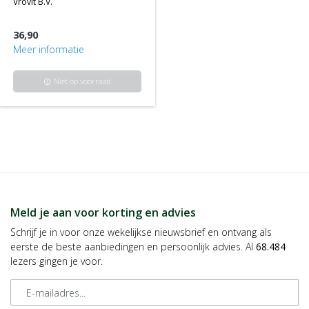
vrovit b.v.
36,90
Meer informatie
Niet op voorraad
info
Meld je aan voor korting en advies
Schrijf je in voor onze wekelijkse nieuwsbrief en ontvang als
eerste de beste aanbiedingen en persoonlijk advies. Al
68.484
lezers gingen je voor.
E-mailadres