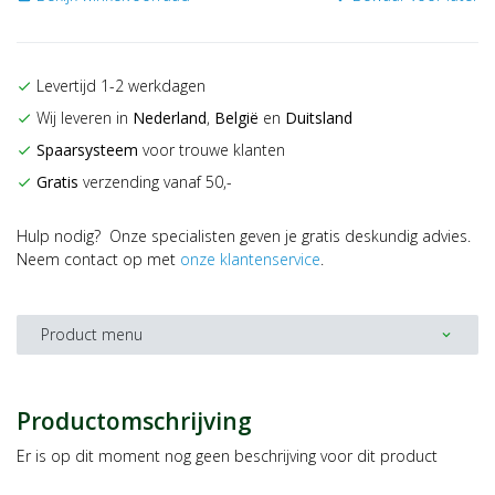
Levertijd 1-2 werkdagen
check
Wij leveren in
Nederland
,
België
en
Duitsland
check
Spaarsysteem
voor trouwe klanten
check
Gratis
verzending vanaf 50,-
check
Hulp nodig? Onze specialisten geven je gratis deskundig advies.
Neem contact op met
onze klantenservice
.
Product menu
expand_more
Productomschrijving
Er is op dit moment nog geen beschrijving voor dit product