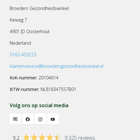
Broeders Gezondheidswinkel
Keiweg 7
4901 JD Oosterhout
Nederland
0162-453223
klantenservice@broedersgezondheidswinkel.nl
KvK-nummer:
20104614
BTW-nummer:
NL818347557B01
Volg ons op social media
9.2
9.325 reviews