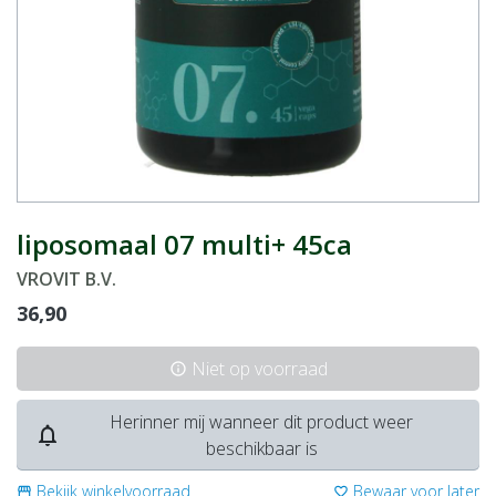
liposomaal 07 multi+ 45ca
VROVIT B.V.
36,90
Niet op voorraad
info
Herinner mij wanneer dit product weer
notifications_none
beschikbaar is
Bekijk winkelvoorraad
Bewaar voor later
storefront
favorite_border