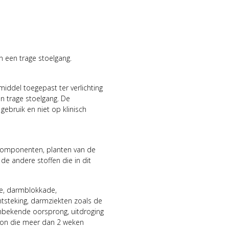
n een trage stoelgang.
middel toegepast ter verlichting
n trage stoelgang. De
gebruik en niet op klinisch
e componenten, planten van de
de andere stoffen die in dit
ie, darmblokkade,
tsteking, darmziekten zoals de
 onbekende oorsprong, uitdroging
roon die meer dan 2 weken