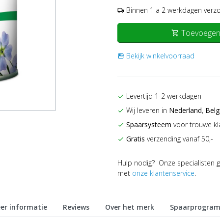
Binnen 1 a 2 werkdagen verz
local_shipping
Toevoegen
shopping_cart
Bekijk winkelvoorraad
storefront
Levertijd 1-2 werkdagen
check
Wij leveren in
Nederland
,
Belg
check
Spaarsysteem
voor trouwe kl
check
Gratis
verzending vanaf 50,-
check
Hulp nodig? Onze specialisten g
met
onze klantenservice
.
er informatie
Reviews
Over het merk
Spaarprogra