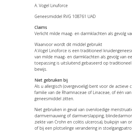
A. Vogel Linuforce
Geneesmiddel RVG 108761 UAD
Claims
Verlicht milde maag- en darmklachten als gevolg va
Waarvoor wordt dit middel gebruikt
A.Vogel Linoforce is een traditioneel kruidengenees
van milde maag- en darmklachten als gevolg van ee
toepassing is uitsluitend gebaseerd op traditioneel 
bewijs.
Niet gebruiken bij
Als u allergisch (overgevoelig) bent voor de actiev
familie van de Rhamnaceae of Linaceae, of één van 
geneesmiddel zitten.
Niet gebruiken in geval van overvloedige menstruat
darmvernauwing of darmverslapping, blindedarmon
ziekte van Crohn en colitis ulcerosa), buikpijn van
of bij een plotselinge verandering in stoelgangpat