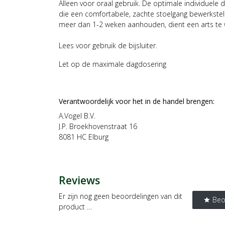
Alleen voor oraal gebruik. De optimale individuele d
die een comfortabele, zachte stoelgang bewerkstell
meer dan 1-2 weken aanhouden, dient een arts te
Lees voor gebruik de bijsluiter.
Let op de maximale dagdosering
Verantwoordelijk voor het in de handel brengen
:
A.Vogel B.V.
J.P. Broekhovenstraat 16
8081 HC Elburg
Reviews
Er zijn nog geen beoordelingen van dit
Beo
star
product …