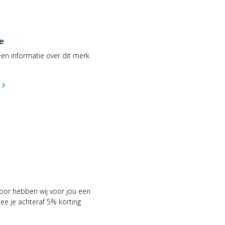
e
en informatie over dit merk
hevron_right
voor hebben wij voor jou een
 je achteraf 5% korting