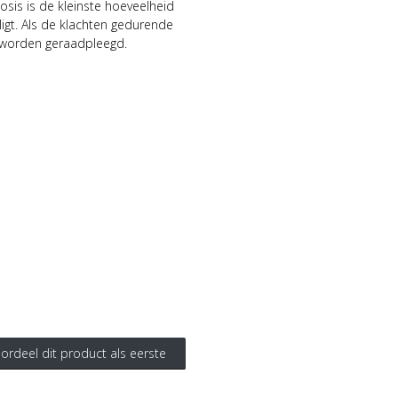
osis is de kleinste hoeveelheid
igt. Als de klachten gedurende
 worden geraadpleegd.
ordeel dit product als eerste