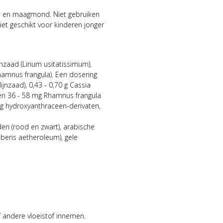
rm en maagmond. Niet gebruiken
niet geschikt voor kinderen jonger
jnzaad (Linum usitatissimum),
hamnus frangula). Een dosering
jnzaad), 0,43 - 0,70 g Cassia
 en 36 - 58 mg Rhamnus frangula
g hydroxyanthraceen-derivaten,
iden (rood en zwart), arabische
giberis aetheroleum), gele
 andere vloeistof innemen.