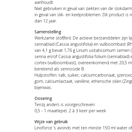
aanhoudt.
Niet gebruiken in geval van ziekten van de slokda
in geval van slik- en keelproblemen. Dit product is 
dan 12 jaar.
Samenstelling
Werkzame stof(fen): De actieve bestanddelen zijn li
sennablad (Cassia angustifolia) en vuilboombast (R
van 4,1 g bevat 1,76 g Linum usitatissimum semen (li
senna en/of Cassia angustifolia folium (sennablad)
cortex (vuilboombast), overeenkomend met 20,5 m
berekend als sennoside B.
Hulpstoffen: talk, suiker, calciumcarbonaat, ijzerox
gom, calciumlactaat, vanilline, etherische oliën (Zin
bijenwas.
Dosering
Tenzij anders is voorgeschreven:
0,5 - 1 maatlepel, 2 à 3 keer per week
Wijze van gebruik
Linoforce ‘s avonds met ten minste 150 ml water of