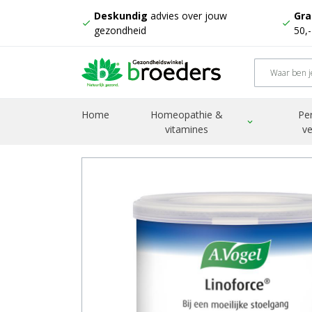
Deskundig
advies over jouw
Gra
check
check
gezondheid
50,
Home
Producten
Linoforce
Home
Homeopathie &
Pe
expand_more
vitamines
ve