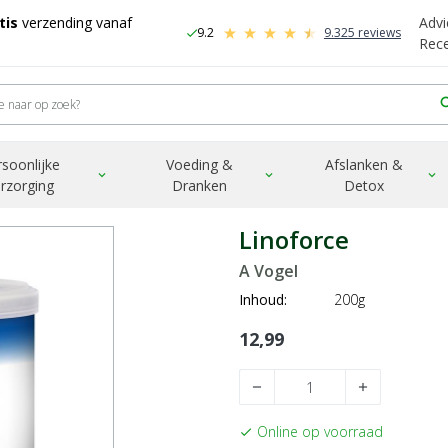
tis
verzending vanaf
Advi
9.2
9.325 reviews
check
-
Rec
sea
rsoonlijke
Voeding &
Afslanken &
expand_more
expand_more
expand_more
rzorging
Dranken
Detox
Linoforce
A Vogel
Inhoud:
200g
12,99
remove
add
Online op voorraad
check