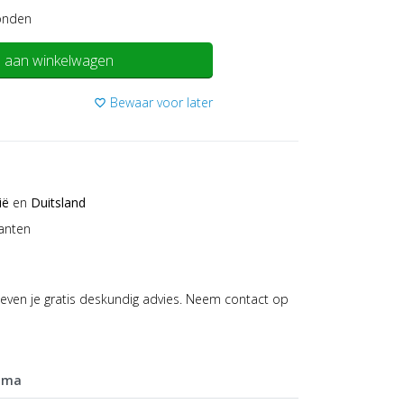
onden
 aan winkelwagen
Bewaar voor later
favorite_border
ië
en
Duitsland
anten
even je gratis deskundig advies. Neem contact op
mma