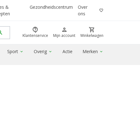
es &
Gezondheidscentrum
Over
favorite_border
epten
ons
contact_support
person
shopping_cart
rch
Klantenservice
Mijn account
Winkelwagen
Sport
Overig
Actie
Merken
expand_more
expand_more
expand_more