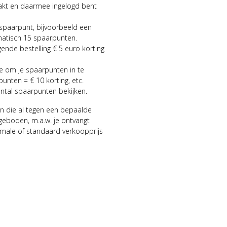
aakt en daarmee ingelogd bent
 spaarpunt, bijvoorbeeld een
matisch 15 spaarpunten.
gende bestelling € 5 euro korting
ie om je spaarpunten in te
punten = € 10 korting, etc.
antal spaarpunten bekijken.
n die al tegen een bepaalde
geboden, m.a.w. je ontvangt
male of standaard verkoopprijs