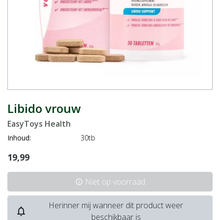
Libido vrouw
EasyToys Health
Inhoud:
30tb
19,99
Niet op voorraad
info
Herinner mij wanneer dit product weer
notifications_none
beschikbaar is