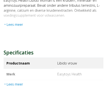
EasyToys Health Libido Woman is een kruiden-, mineraal- en
aminozuurpreparaat. Bevat onder andere tribulus terrestris, L-
arginine, calcium en diverse kruidenextracten. Ontwikkeld als
voedingssupplement voor volwassenen.
Lees meer
expand_more
Specificaties
Productnaam
Libido vrouw
Merk
easytoys health
Lees meer
expand_more
EAN
8719934033627
Artikelnummer
1469321