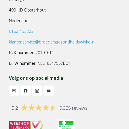
4901 JD Oosterhout
Nederland
0162-453223
klantenservice@broedersgezondheidswinkel.nl
KvK-nummer:
20104614
BTW-nummer:
NL818347557B01
Volg ons op social media
9.2
9.325 reviews