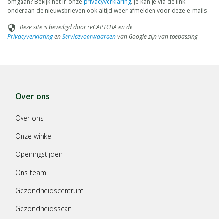
omgaan? Bekijk het in onze
privacyverklaring
. Je kan je via de link
onderaan de nieuwsbrieven ook altijd weer afmelden voor deze e-mails
Deze site is beveiligd door reCAPTCHA en de
security
Privacyverklaring
en
Servicevoorwaarden
van Google zijn van toepassing
Over ons
Over ons
Onze winkel
Openingstijden
Ons team
Gezondheidscentrum
Gezondheidsscan