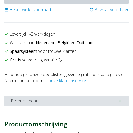
Bekijk winkelvoorraad
Bewaar voor later
storefront
favorite_border
Levertijd 1-2 werkdagen
check
Wij leveren in
Nederland
,
België
en
Duitsland
check
Spaarsysteem
voor trouwe klanten
check
Gratis
verzending vanaf 50,-
check
Hulp nodig? Onze specialisten geven je gratis deskundig advies.
Neem contact op met
onze klantenservice
.
Product menu
expand_more
Productomschrijving