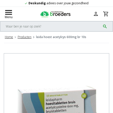
Deskundig
advies over jouw gezondheid
check
menu
person
shopping_cart
Menu
search
Home
Producten
leida hoest acetylcys 600mg br 10s