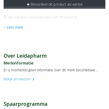
Beoordeel dit product als eerste
star
Er zijn nog geen beoordelingen van dit product …
Lees meer
expand_more
Over Leidapharm
Merkinformatie
Er is momentel geen informatie over dit merk beschikbaar …
Bekijk producten
chevron_right
Spaarprogramma