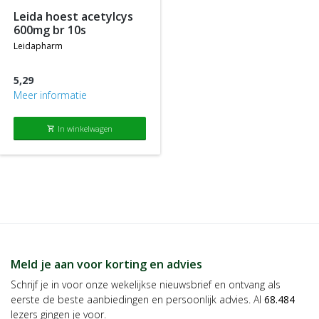
leida hoest acetylcys
600mg br 10s
leidapharm
5,29
Meer informatie
In winkelwagen
shopping_cart
Meld je aan voor korting en advies
Schrijf je in voor onze wekelijkse nieuwsbrief en ontvang als
eerste de beste aanbiedingen en persoonlijk advies. Al
68.484
lezers gingen je voor.