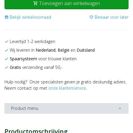
Toevoegen aan winkelwagen
shopping_cart
Bekijk winkelvoorraad
Bewaar voor later
storefront
favorite_border
Levertijd 1-2 werkdagen
check
Wij leveren in
Nederland
,
België
en
Duitsland
check
Spaarsysteem
voor trouwe klanten
check
Gratis
verzending vanaf 50,-
check
Hulp nodig? Onze specialisten geven je gratis deskundig advies.
Neem contact op met
onze klantenservice
.
Product menu
expand_more
Productomschrijving