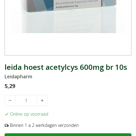
leida hoest acetylcys 600mg br 10s
Leidapharm
5,29
remove
add
Online op voorraad
check
Binnen 1 a 2 werkdagen verzonden
local_shipping