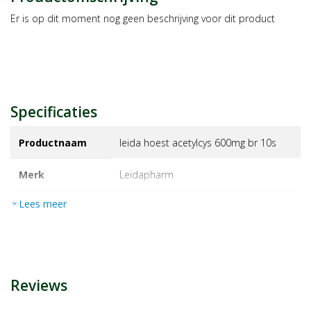
Er is op dit moment nog geen beschrijving voor dit product
Specificaties
Productnaam
leida hoest acetylcys 600mg br 10s
Merk
leidapharm
Lees meer
expand_more
EAN
8712755213124
Artikelnummer
1182896
Reviews