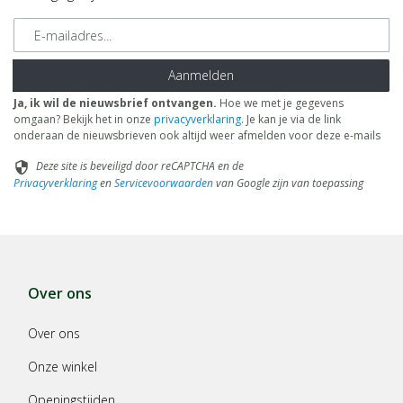
E-mailadres
Aanmelden
Ja, ik wil de nieuwsbrief ontvangen.
Hoe we met je gegevens
omgaan? Bekijk het in onze
privacyverklaring
. Je kan je via de link
onderaan de nieuwsbrieven ook altijd weer afmelden voor deze e-mails
Deze site is beveiligd door reCAPTCHA en de
security
Privacyverklaring
en
Servicevoorwaarden
van Google zijn van toepassing
Over ons
Over ons
Onze winkel
Openingstijden