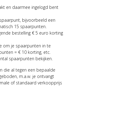
aakt en daarmee ingelogd bent
 spaarpunt, bijvoorbeeld een
matisch 15 spaarpunten.
gende bestelling € 5 euro korting
ie om je spaarpunten in te
punten = € 10 korting, etc.
antal spaarpunten bekijken.
n die al tegen een bepaalde
geboden, m.a.w. je ontvangt
male of standaard verkoopprijs