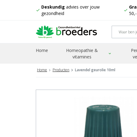
Deskundig
advies over jouw
Gra
check
check
gezondheid
50,
Home
Homeopathie &
Pe
expand_more
vitamines
ve
Home
Producten
Lavendel geurolie 10ml