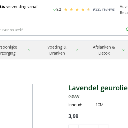
tis
verzending vanaf
Advi
9.2
9.325 reviews
check
-
Rec
sea
rsoonlijke
Voeding &
Afslanken &
expand_more
expand_more
expand_more
rzorging
Dranken
Detox
Lavendel geuroli
G&W
Inhoud:
10ML
3,99