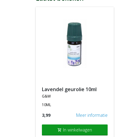
lavendel geurolie 10ml
g&w
10ML
3,99
Meer informatie
In winkelwagen
shopping_cart