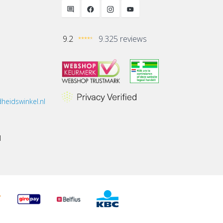
9.2
9.325 reviews
heidswinkel.nl
1