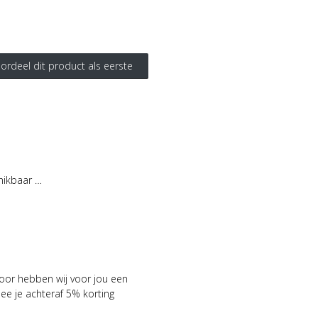
ordeel dit product als eerste
hikbaar …
voor hebben wij voor jou een
 je achteraf 5% korting