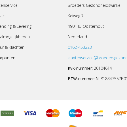
tenservice
Broeders Gezondheidswinkel
act
Keiweg 7
ending & Levering
4901 JD Oosterhout
almogelijkheden
Nederland
ur & Klachten
0162-453223
arpunten
klantenservice@broedersgezond
KvK-nummer:
20104614
BTW-nummer:
NL818347557B0