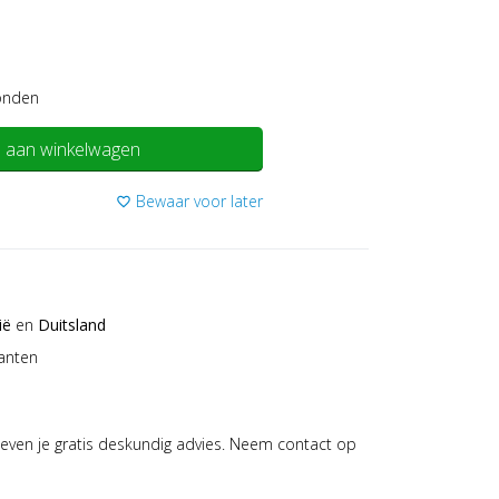
onden
 aan winkelwagen
Bewaar voor later
favorite_border
ië
en
Duitsland
anten
even je gratis deskundig advies. Neem contact op