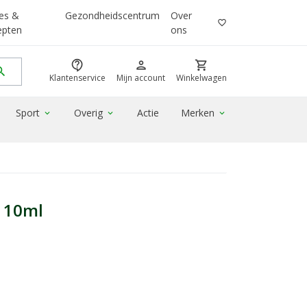
es &
Gezondheidscentrum
Over
favorite_border
epten
ons
contact_support
person
shopping_cart
rch
Klantenservice
Mijn account
Winkelwagen
Sport
Overig
Actie
Merken
expand_more
expand_more
expand_more
e 10ml