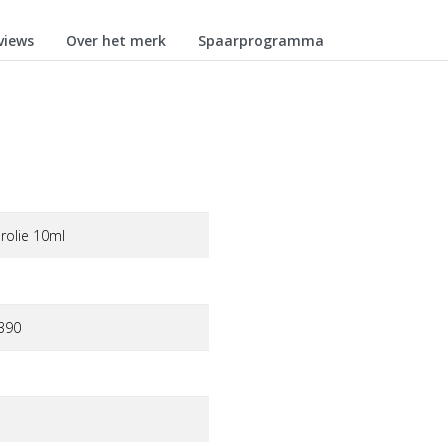
views
Over het merk
Spaarprogramma
rolie 10ml
390