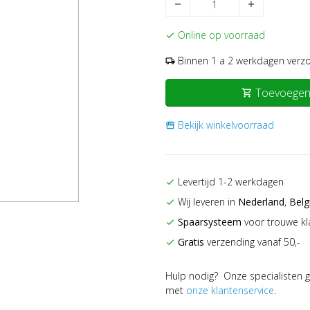
remove
add
Online op voorraad
check
Binnen 1 a 2 werkdagen verz
local_shipping
Toevoegen
shopping_cart
Bekijk winkelvoorraad
storefront
Levertijd 1-2 werkdagen
check
Wij leveren in
Nederland
,
Belg
check
Spaarsysteem
voor trouwe kl
check
Gratis
verzending vanaf 50,-
check
Hulp nodig? Onze specialisten g
met
onze klantenservice
.