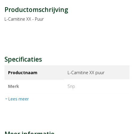
Productomschrijving
L-Carnitine XX - Puur
Specificaties
Productnaam
L-Carnitine XX puur
Merk
snp
Lees meer
expand_more
EAN
8718591421747
Artikelnummer
1135954
Maat/inhoud:
75g