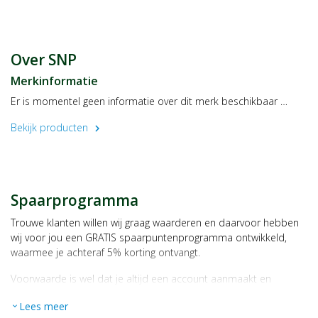
Buiten bereik van jonge kinderen houden.
Over SNP
Droog, afgesloten en bij kamertemperatuur bewaren, tenzij
anders geadviseerd op het etiket.
Merkinformatie
Er is momentel geen informatie over dit merk beschikbaar …
Raadpleeg een deskundige alvorens supplementen te gebruiken
in geval van zwangerschap, lactatie, medicijngebruik en ziekte
Bekijk producten
chevron_right
Spaarprogramma
Trouwe klanten willen wij graag waarderen en daarvoor hebben
wij voor jou een GRATIS spaarpuntenprogramma ontwikkeld,
waarmee je achteraf 5% korting ontvangt.
Voorwaarde is wel dat je altijd een account aanmaakt en
daarmee ingelogd bent als je een bestelling plaatst.
Lees meer
expand_more
Bij iedere bestelling ontvang je per bestede euro 1 spaarpunt,