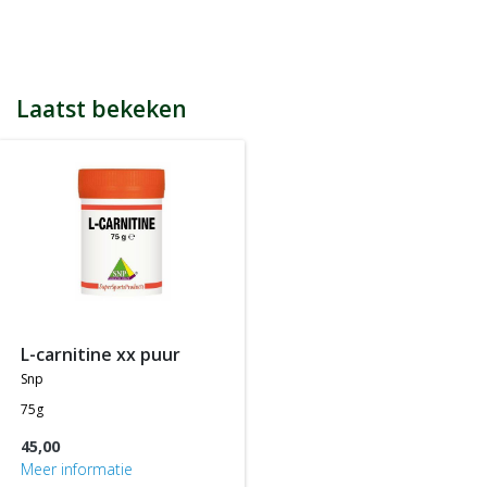
bijvoorbeeld een product kost € 15,25 en daarmee ontvang je
automatisch 15 spaarpunten.
Indien je 100 spaarpunten heeft, kun je bij jouw volgende
bestelling € 5 euro korting genieten.
Tijdens het afrekenen zie je dan onderaan een optie om je
Laatst bekeken
spaarpunten in te wisselen, 100 spaarpunten = € 5 korting, 200
spaarpunten = € 10 korting, etc.
In jouw accountgegevens kun je altijd jou actuele aantal
spaarpunten bekijken.
LET OP: Je ontvangt geen spaarpunten op producten die al tegen
een bepaalde actieprijs of met een bepaalde korting worden
aangeboden, m.a.w. je ontvangt alleen spaarpunten op
producten die tegen de normale of standaard verkoopprijs
worden aangeboden.
l-carnitine xx puur
snp
75g
45,00
Meer informatie