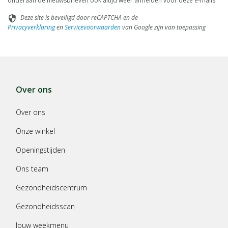
onderaan de nieuwsbrieven ook altijd weer afmelden voor deze e-mails
Deze site is beveiligd door reCAPTCHA en de
security
Privacyverklaring
en
Servicevoorwaarden
van Google zijn van toepassing
Over ons
Over ons
Onze winkel
Openingstijden
Ons team
Gezondheidscentrum
Gezondheidsscan
Jouw weekmenu