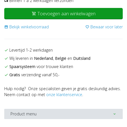
Binnen 1 a 2 werkdagen verzonden
local_shipping
Toevoegen aan winkelwagen
shopping_cart
Bekijk winkelvoorraad
Bewaar voor later
storefront
favorite_border
Levertijd 1-2 werkdagen
check
Wij leveren in
Nederland
,
België
en
Duitsland
check
Spaarsysteem
voor trouwe klanten
check
Gratis
verzending vanaf 50,-
check
Hulp nodig? Onze specialisten geven je gratis deskundig advies.
Neem contact op met
onze klantenservice
.
Product menu
expand_more