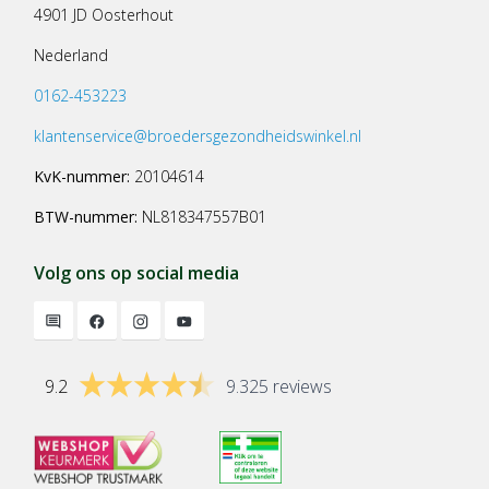
4901 JD Oosterhout
Nederland
0162-453223
klantenservice@broedersgezondheidswinkel.nl
KvK-nummer:
20104614
BTW-nummer:
NL818347557B01
Volg ons op social media
9.2
9.325 reviews