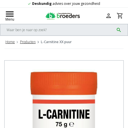
d
Gratis
verzending vanaf 50,-
check
menu
person
shopping_cart
Menu
search
Home
Producten
L-Carnitine XX puur