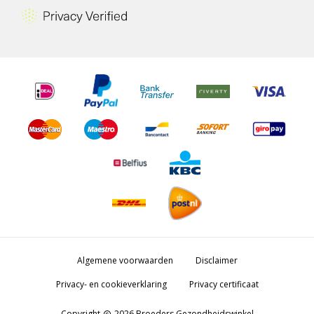
Algemene voorwaarden
Disclaimer
Privacy- en cookieverklaring
Privacy certificaat
Copyright
2026 Broeders Gezondheidswinkel
copyright