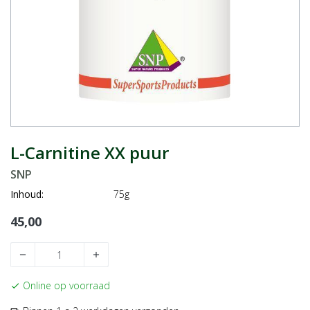
L-Carnitine XX puur
SNP
Inhoud:
75g
45,00
remove
add
Online op voorraad
check