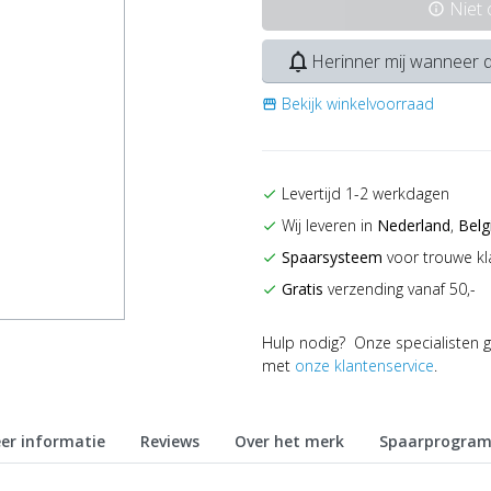
Niet
info
notifications_none
Herinner mij wanneer d
Bekijk winkelvoorraad
storefront
Levertijd 1-2 werkdagen
check
Wij leveren in
Nederland
,
Belg
check
Spaarsysteem
voor trouwe kl
check
Gratis
verzending vanaf 50,-
check
Hulp nodig? Onze specialisten g
met
onze klantenservice
.
er informatie
Reviews
Over het merk
Spaarprogra