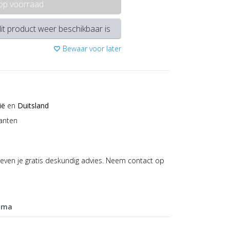
 op voorraad
it product weer beschikbaar is
Bewaar voor later
favorite_border
ië
en
Duitsland
anten
even je gratis deskundig advies. Neem contact op
mma