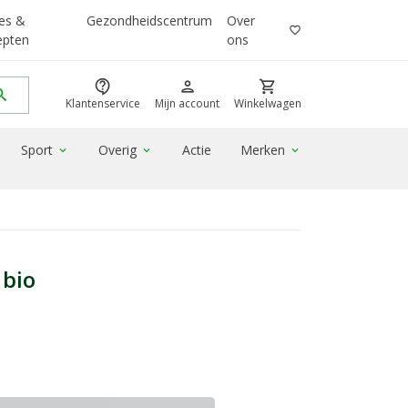
es &
Gezondheidscentrum
Over
favorite_border
epten
ons
contact_support
person
shopping_cart
rch
Klantenservice
Mijn account
Winkelwagen
Sport
Overig
Actie
Merken
expand_more
expand_more
expand_more
bio