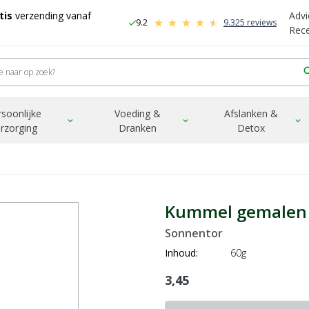
tis
verzending vanaf
Advi
9.2
9.325 reviews
check
-
Rec
sea
rsoonlijke
Voeding &
Afslanken &
expand_more
expand_more
expand_more
rzorging
Dranken
Detox
Kummel gemalen 
Sonnentor
Inhoud:
60g
3,45