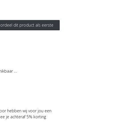
ordeel dit product als eerste
hikbaar …
voor hebben wij voor jou een
 je achteraf 5% korting