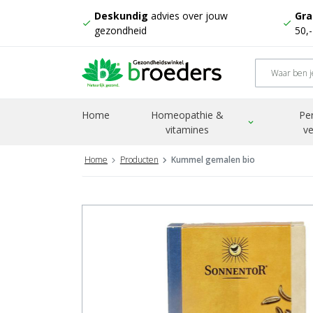
Deskundig
advies over jouw
Gra
check
check
gezondheid
50,
Home
Homeopathie &
Pe
expand_more
vitamines
ve
Home
Producten
Kummel gemalen bio