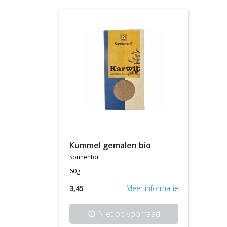
kummel gemalen bio
sonnentor
60g
3,45
Meer informatie
Niet op voorraad
info