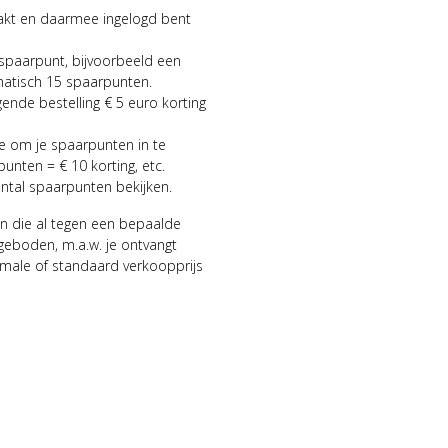
aakt en daarmee ingelogd bent
 spaarpunt, bijvoorbeeld een
matisch 15 spaarpunten.
gende bestelling € 5 euro korting
ie om je spaarpunten in te
punten = € 10 korting, etc.
antal spaarpunten bekijken.
n die al tegen een bepaalde
geboden, m.a.w. je ontvangt
male of standaard verkoopprijs