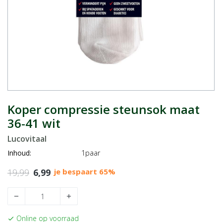
Koper compressie steunsok maat
36-41 wit
Lucovitaal
Inhoud:
1paar
19,99
6,99
je bespaart 65%
remove
add
Online op voorraad
check