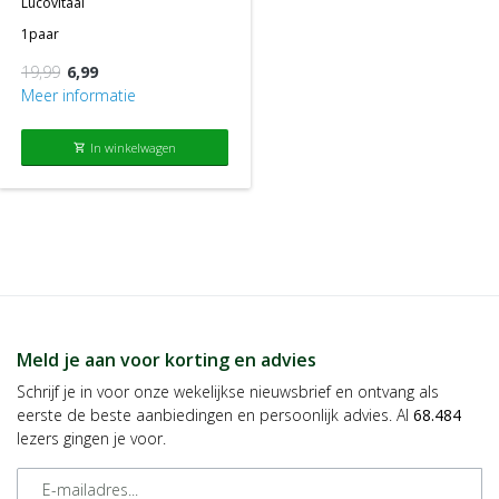
lucovitaal
1paar
19,99
6,99
Meer informatie
In winkelwagen
shopping_cart
Meld je aan voor korting en advies
Schrijf je in voor onze wekelijkse nieuwsbrief en ontvang als
eerste de beste aanbiedingen en persoonlijk advies. Al
68.484
lezers gingen je voor.
E-mailadres