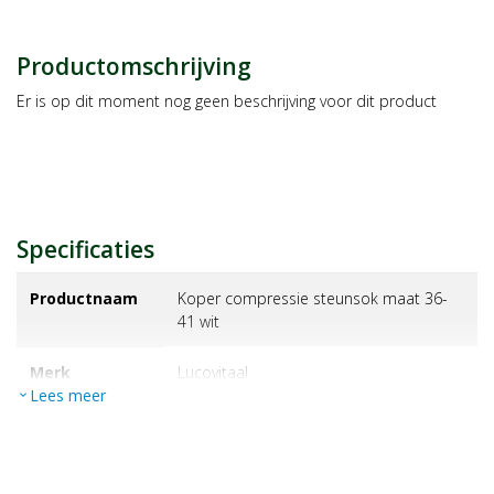
Productomschrijving
Er is op dit moment nog geen beschrijving voor dit product
Specificaties
Productnaam
Koper compressie steunsok maat 36-
41 wit
Merk
lucovitaal
Lees meer
expand_more
EAN
8713713091402
Artikelnummer
1357890