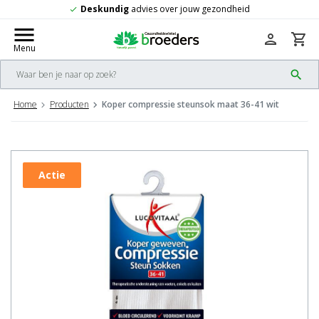
 gezondheid
Gratis
verzending vanaf 50,-
check
menu
person
shopping_cart
Menu
search
Home
Producten
Koper compressie steunsok maat 36-41 wit
Actie