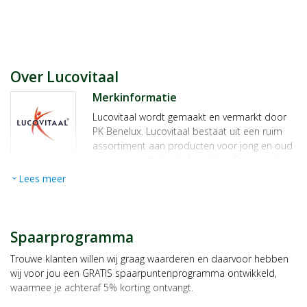
vliegtuig. Voor een optimaal resultaat kunnen de sokken de
gehele dag gedragen worden.
Fabrikant
PK Benelux BV
Over Lucovitaal
Vluchtoord 17
Merkinformatie
5406 XP Uden
Lucovitaal wordt gemaakt en vermarkt door
PK Benelux. Lucovitaal bestaat uit een ruim
assortiment aan producten voor jong en oud
en voor verschillende kwaaltjes. Daarnaast
biedt Lucovitaal verschillende supplementen
Lees meer
expand_more
aan, waaronder voedingssupplementen. Bij
Broeders Gezondheidswinkel kunt u terecht
voor een groot assortiment aan Lucovitaal
producten. Denk hierbij niet alleen aan
Spaarprogramma
vitamines en mineralen, maar ook aan
Trouwe klanten willen wij graag waarderen en daarvoor hebben
producten die u kunt gebruiken voor een
wij voor jou een GRATIS spaarpuntenprogramma ontwikkeld,
betere nachtrust en voor als u in de overgang
waarmee je achteraf 5% korting ontvangt.
bent. Voorbeelden hiervan zijn; collageen,
gummies en
magnesium
.