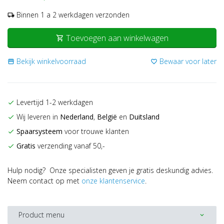
Binnen 1 a 2 werkdagen verzonden
local_shipping
Toevoegen aan winkelwagen
shopping_cart
Bekijk winkelvoorraad
Bewaar voor later
storefront
favorite_border
Levertijd 1-2 werkdagen
check
Wij leveren in
Nederland
,
België
en
Duitsland
check
Spaarsysteem
voor trouwe klanten
check
Gratis
verzending vanaf 50,-
check
Hulp nodig? Onze specialisten geven je gratis deskundig advies.
Neem contact op met
onze klantenservice
.
Product menu
expand_more