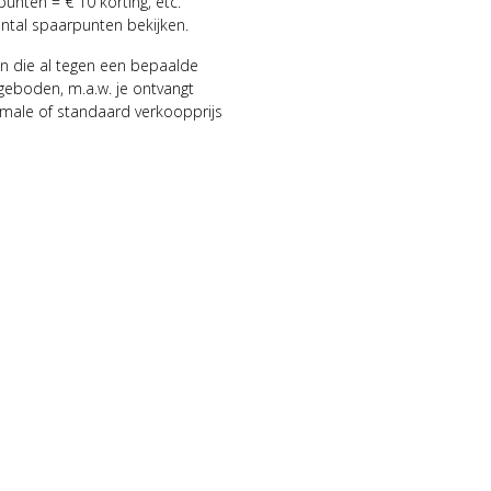
punten = € 10 korting, etc.
antal spaarpunten bekijken.
n die al tegen een bepaalde
geboden, m.a.w. je ontvangt
male of standaard verkoopprijs