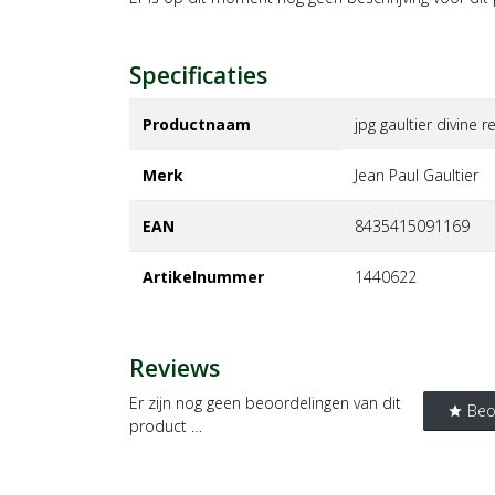
Specificaties
Productnaam
jpg gaultier divine
Merk
jean paul gaultier
EAN
8435415091169
Artikelnummer
1440622
Reviews
Er zijn nog geen beoordelingen van dit
Beo
star
product …