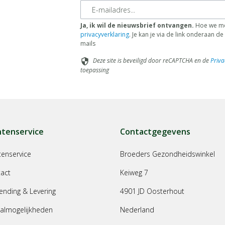
E-mailadres
Ja, ik wil de nieuwsbrief ontvangen.
Hoe we me
privacyverklaring
. Je kan je via de link onderaan 
mails
Deze site is beveiligd door reCAPTCHA en de
Priva
security
toepassing
ntenservice
Contactgegevens
tenservice
Broeders Gezondheidswinkel
act
Keiweg 7
ending & Levering
4901 JD Oosterhout
almogelijkheden
Nederland