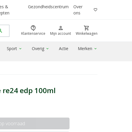
es &
Gezondheidscentrum
Over
favorite_border
epten
ons
contact_support
person
shopping_cart
rch
Klantenservice
Mijn account
Winkelwagen
Sport
Overig
Actie
Merken
expand_more
expand_more
expand_more
ne re24 edp 100ml
 op voorraad