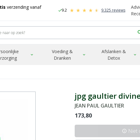
tis
verzending vanaf
Advi
9.2
9.325 reviews
check
-
Rec
sea
rsoonlijke
Voeding &
Afslanken &
expand_more
expand_more
expand_more
rzorging
Dranken
Detox
jpg gaultier divi
JEAN PAUL GAULTIER
173,80
Niet
info