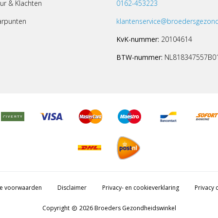
ur & Klachten
0162-453223
arpunten
klantenservice@broedersgezond
KvK-nummer:
20104614
BTW-nummer:
NL818347557B0
e voorwaarden
Disclaimer
Privacy- en cookieverklaring
Privacy c
Copyright
2026 Broeders Gezondheidswinkel
copyright