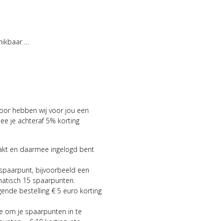
hikbaar …
voor hebben wij voor jou een
 je achteraf 5% korting
aakt en daarmee ingelogd bent
 spaarpunt, bijvoorbeeld een
matisch 15 spaarpunten.
gende bestelling € 5 euro korting
ie om je spaarpunten in te