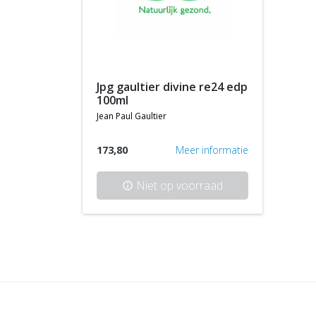
jpg gaultier divine re24 edp
100ml
jean paul gaultier
173,80
Meer informatie
Niet op voorraad
info