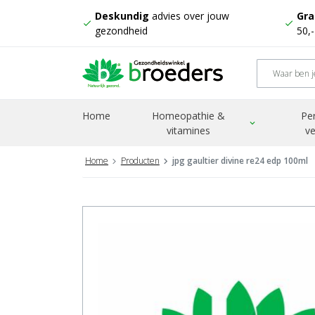
Deskundig
advies over jouw
Gra
check
check
gezondheid
50,
Home
Homeopathie &
Pe
expand_more
vitamines
ve
Home
Producten
jpg gaultier divine re24 edp 100ml