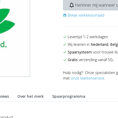
notifications_none
Herinner mij wanneer d
Bekijk winkelvoorraad
storefront
Levertijd 1-2 werkdagen
check
Wij leveren in
Nederland
,
Belg
check
Spaarsysteem
voor trouwe kl
check
Gratis
verzending vanaf 50,-
check
Hulp nodig? Onze specialisten g
met
onze klantenservice
.
views
Over het merk
Spaarprogramma
 product