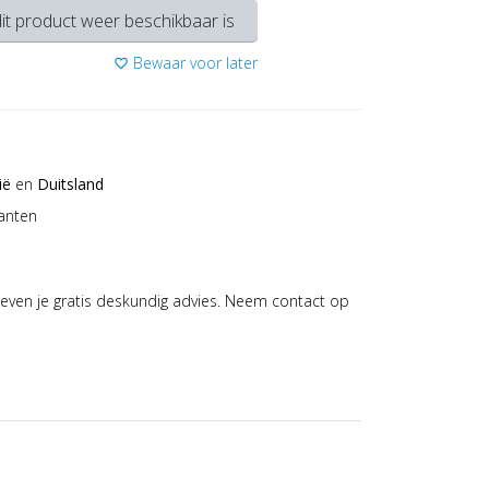
it product weer beschikbaar is
Bewaar voor later
favorite_border
ië
en
Duitsland
anten
even je gratis deskundig advies. Neem contact op