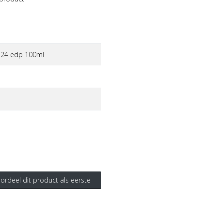
 re24 edp 100ml
ordeel dit product als eerste