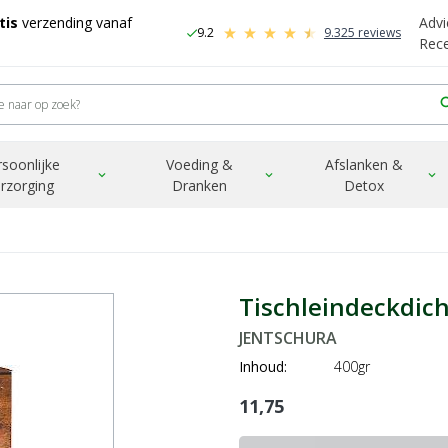
tis
verzending vanaf
Advi
9.2
9.325 reviews
check
-
Rec
sea
rsoonlijke
Voeding &
Afslanken &
expand_more
expand_more
expand_more
rzorging
Dranken
Detox
Tischleindeckdich
JENTSCHURA
Inhoud:
400gr
11,75