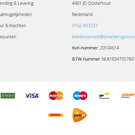
ending & Levering
4901 JD Oosterhout
almogelijkheden
Nederland
ur & Klachten
0162-453223
arpunten
klantenservice@broedersgezond
KvK-nummer:
20104614
BTW-nummer:
NL818347557B0