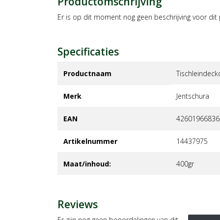
Productomschrijving
Er is op dit moment nog geen beschrijving voor dit
Specificaties
Productnaam
Tischleindeck
Merk
jentschura
EAN
42601966836
Artikelnummer
14437975
Maat/inhoud:
400gr
Reviews
Er zijn nog geen beoordelingen van dit