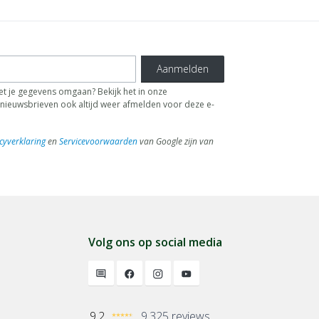
Aanmelden
t je gegevens omgaan? Bekijk het in onze
de nieuwsbrieven ook altijd weer afmelden voor deze e-
cyverklaring
en
Servicevoorwaarden
van Google zijn van
Volg ons op social media
9.2
9.325 reviews