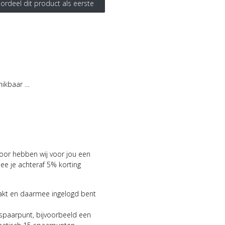
ordeel dit product als eerste
hikbaar …
voor hebben wij voor jou een
 je achteraf 5% korting
aakt en daarmee ingelogd bent
 spaarpunt, bijvoorbeeld een