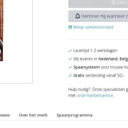
Niet
info
notifications_none
Herinner mij wanneer d
Bekijk winkelvoorraad
storefront
Levertijd 1-2 werkdagen
check
Wij leveren in
Nederland
,
Belg
check
Spaarsysteem
voor trouwe kl
check
Gratis
verzending vanaf 50,-
check
Hulp nodig? Onze specialisten g
met
onze klantenservice
.
views
Over het merk
Spaarprogramma