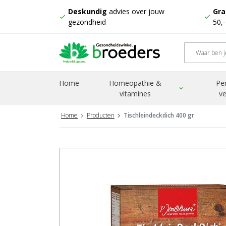
Deskundig
advies over jouw
Gra
check
check
gezondheid
50,
Home
Homeopathie &
Pe
expand_more
vitamines
ve
Home
Producten
Tischleindeckdich 400 gr