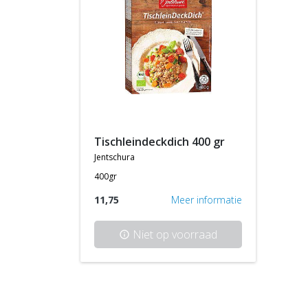
tischleindeckdich 400 gr
jentschura
400gr
11,75
Meer informatie
Niet op voorraad
info