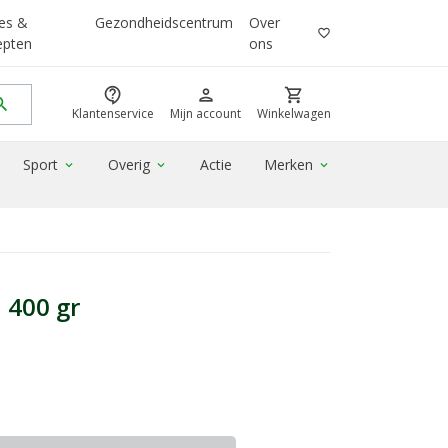
es &
Gezondheidscentrum
Over
favorite_border
epten
ons
contact_support
person
shopping_cart
rch
Klantenservice
Mijn account
Winkelwagen
Sport
Overig
Actie
Merken
expand_more
expand_more
expand_more
 400 gr