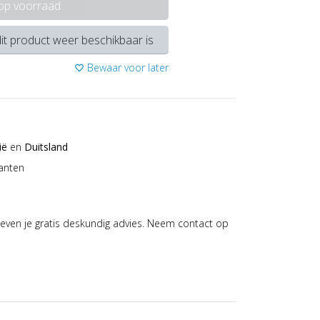
 op voorraad
it product weer beschikbaar is
Bewaar voor later
favorite_border
ië
en
Duitsland
anten
even je gratis deskundig advies. Neem contact op