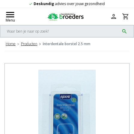
Gratis
verzending vanaf 50,-
check
menu
person
shopping_cart
Menu
search
Home
Producten
Interdentale borstel 2.5 mm