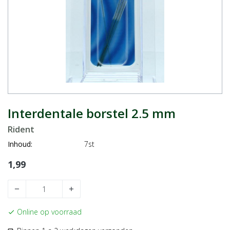
Interdentale borstel 2.5 mm
Rident
Inhoud:
7st
1,99
remove
add
Online op voorraad
check