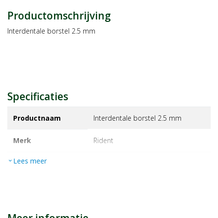
Productomschrijving
Interdentale borstel 2.5 mm
Specificaties
Productnaam
Interdentale borstel 2.5 mm
Merk
rident
Lees meer
expand_more
EAN
8711341440517
Artikelnummer
1044064
Maat/inhoud:
7st