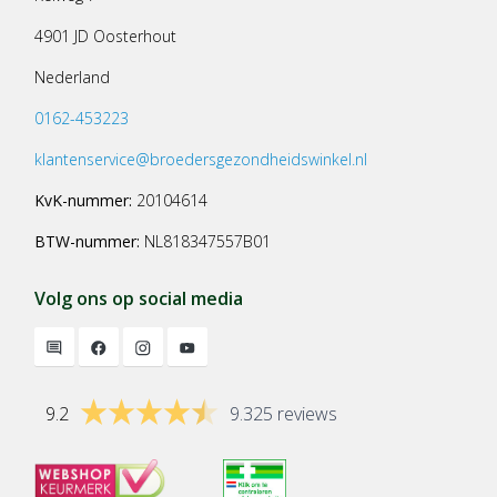
4901 JD Oosterhout
Nederland
0162-453223
klantenservice@broedersgezondheidswinkel.nl
KvK-nummer:
20104614
BTW-nummer:
NL818347557B01
Volg ons op social media
9.2
9.325 reviews