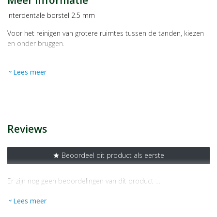
Meer informatie
Interdentale borstel 2.5 mm
Voor het reinigen van grotere ruimtes tussen de tanden, kiezen
en onder bruggen.
Gebruik
Beweeg de borsteltjes enkele malen tussen de tanden heen en
Lees meer
expand_more
weer.
Spoel de mond na en spoel ook het borsteltje goed uit.
Reviews
Beoordeel dit product als eerste
star
Er zijn nog geen beoordelingen van dit product …
Lees meer
expand_more