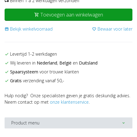
Binnen 1 a 2 werkdagen verzonden
local_shipping
Toevoegen aan winkelwagen
shopping_cart
Bekijk winkelvoorraad
Bewaar voor later
storefront
favorite_border
Levertijd 1-2 werkdagen
check
Wij leveren in
Nederland
,
België
en
Duitsland
check
Spaarsysteem
voor trouwe klanten
check
Gratis
verzending vanaf 50,-
check
Hulp nodig? Onze specialisten geven je gratis deskundig advies.
Neem contact op met
onze klantenservice
.
Product menu
expand_more