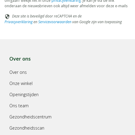
omgaan? Bekijk het in onze
privacyverklaring
. Je kan je via de link
onderaan de nieuwsbrieven ook altijd weer afmelden voor deze e-mails
Deze site is beveiligd door reCAPTCHA en de
security
Privacyverklaring
en
Servicevoorwaarden
van Google zijn van toepassing
Over ons
Over ons
Onze winkel
Openingstijden
Ons team
Gezondheidscentrum
Gezondheidsscan