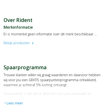
Over Rident
Merkinformatie
Er is momentel geen informatie over dit merk beschikbaar …
Bekijk producten
chevron_right
Spaarprogramma
Trouwe klanten willen wij graag waarderen en daarvoor hebben
wij voor jou een GRATIS spaarpuntenprogramma ontwikkeld,
waarmee je achteraf 5% korting ontvangt.
Voorwaarde is wel dat je altijd een account aanmaakt en
daarmee ingelogd bent als je een bestelling plaatst.
Lees meer
expand_more
Bij iedere bestelling ontvang je per bestede euro 1 spaarpunt,