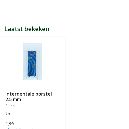
bijvoorbeeld een product kost € 15,25 en daarmee ontvang je
automatisch 15 spaarpunten.
Indien je 100 spaarpunten heeft, kun je bij jouw volgende
bestelling € 5 euro korting genieten.
Tijdens het afrekenen zie je dan onderaan een optie om je
Laatst bekeken
spaarpunten in te wisselen, 100 spaarpunten = € 5 korting, 200
spaarpunten = € 10 korting, etc.
In jouw accountgegevens kun je altijd jou actuele aantal
spaarpunten bekijken.
LET OP: Je ontvangt geen spaarpunten op producten die al tegen
een bepaalde actieprijs of met een bepaalde korting worden
aangeboden, m.a.w. je ontvangt alleen spaarpunten op
producten die tegen de normale of standaard verkoopprijs
worden aangeboden.
interdentale borstel
2.5 mm
rident
7st
1,99