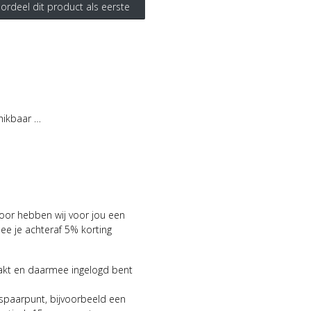
ordeel dit product als eerste
hikbaar …
voor hebben wij voor jou een
 je achteraf 5% korting
aakt en daarmee ingelogd bent
 spaarpunt, bijvoorbeeld een