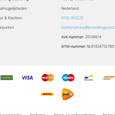
almogelijkheden
Nederland
ur & Klachten
0162-453223
arpunten
klantenservice@broedersgezond
KvK-nummer:
20104614
BTW-nummer:
NL818347557B0