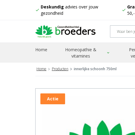
Deskundig
advies over jouw
Gra
check
check
gezondheid
50,
Home
Homeopathie &
Pe
expand_more
vitamines
ve
Home
Producten
innerlijke schoonh 750ml
Actie