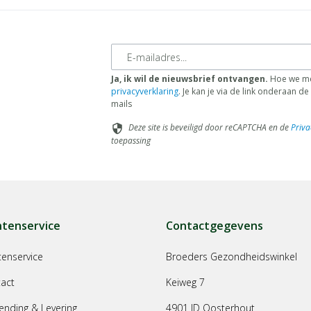
E-mailadres
Ja, ik wil de nieuwsbrief ontvangen.
Hoe we me
privacyverklaring
. Je kan je via de link onderaan 
mails
Deze site is beveiligd door reCAPTCHA en de
Priva
security
toepassing
ntenservice
Contactgegevens
tenservice
Broeders Gezondheidswinkel
act
Keiweg 7
ending & Levering
4901 JD Oosterhout