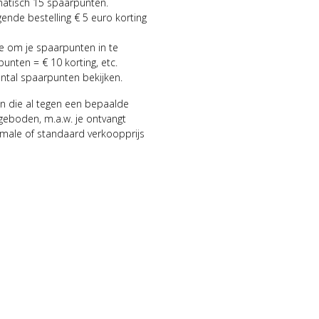
matisch 15 spaarpunten.
gende bestelling € 5 euro korting
ie om je spaarpunten in te
punten = € 10 korting, etc.
antal spaarpunten bekijken.
n die al tegen een bepaalde
geboden, m.a.w. je ontvangt
male of standaard verkoopprijs