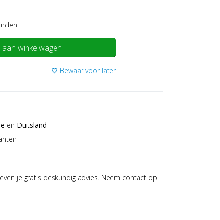
onden
 aan winkelwagen
Bewaar voor later
favorite_border
ië
en
Duitsland
anten
even je gratis deskundig advies. Neem contact op