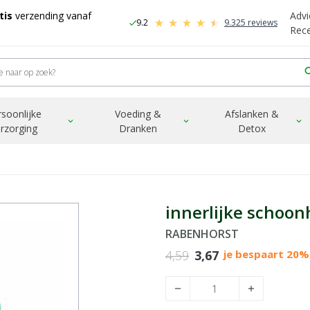
tis
verzending vanaf
Advi
9.2
9.325 reviews
check
-
Rec
sea
rsoonlijke
Voeding &
Afslanken &
expand_more
expand_more
expand_more
rzorging
Dranken
Detox
innerlijke schoo
RABENHORST
4,59
3,67
je bespaart 20%
remove
add