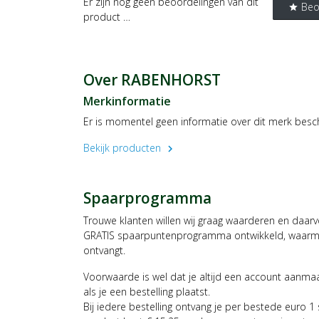
Er zijn nog geen beoordelingen van dit
Beo
star
product …
Over RABENHORST
Merkinformatie
Er is momentel geen informatie over dit merk besc
Bekijk producten
chevron_right
Spaarprogramma
Trouwe klanten willen wij graag waarderen en daar
GRATIS spaarpuntenprogramma ontwikkeld, waarmee
ontvangt.
Voorwaarde is wel dat je altijd een account aanm
als je een bestelling plaatst.
Bij iedere bestelling ontvang je per bestede euro 1