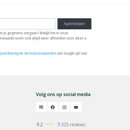
Aanmelden
t je gegevens omgaan? Bekijk het in onze
de nieuwsbrieven ook altijd weer afmelden voor deze e-
cyverklaring
en
Servicevoorwaarden
van Google zijn van
Volg ons op social media
9.2
9.325 reviews