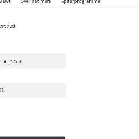
views
Over het merk
Spaarprogramma
 product
hoonh 750ml
82