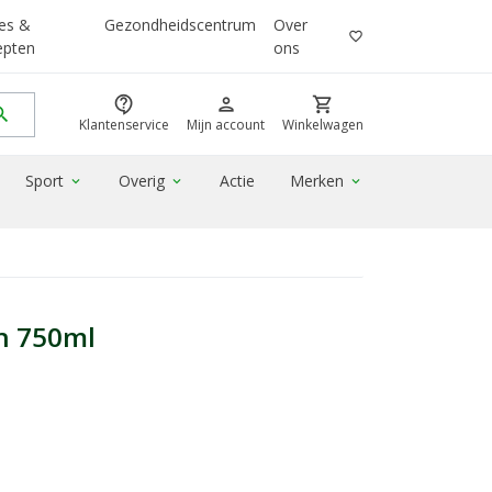
es &
Gezondheidscentrum
Over
favorite_border
epten
ons
contact_support
person
shopping_cart
rch
Klantenservice
Mijn account
Winkelwagen
Sport
Overig
Actie
Merken
expand_more
expand_more
expand_more
nh 750ml