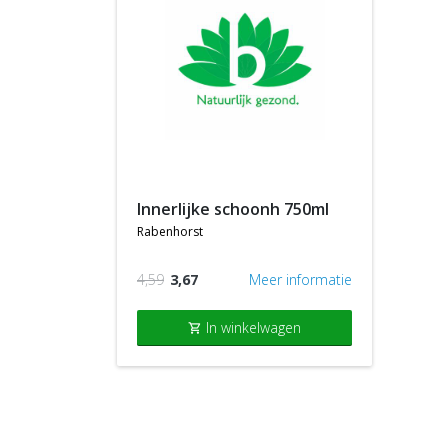
innerlijke schoonh 750ml
rabenhorst
4,59
3,67
Meer informatie
In winkelwagen
shopping_cart