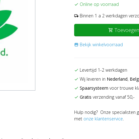
Online op voorraad
check
Binnen 1 a 2 werkdagen verz
local_shipping
Toevoegen
shopping_cart
Bekijk winkelvoorraad
storefront
Levertijd 1-2 werkdagen
check
Wij leveren in
Nederland
,
Belg
check
Spaarsysteem
voor trouwe kl
check
Gratis
verzending vanaf 50,-
check
Hulp nodig? Onze specialisten g
met
onze klantenservice
.