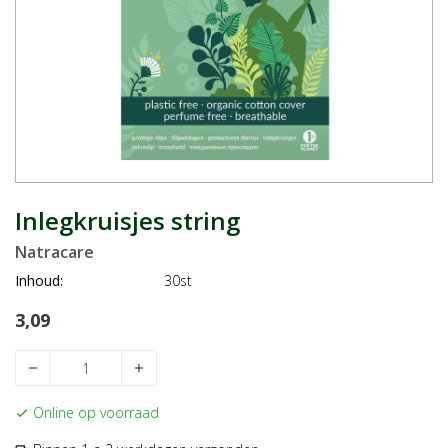
Inlegkruisjes string
Natracare
Inhoud:
30st
3,09
remove
add
Online op voorraad
check