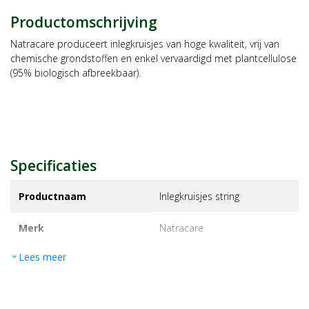
Productomschrijving
Natracare produceert inlegkruisjes van hoge kwaliteit, vrij van
chemische grondstoffen en enkel vervaardigd met plantcellulose
(95% biologisch afbreekbaar).
Specificaties
Productnaam
Inlegkruisjes string
Merk
natracare
Lees meer
expand_more
EAN
782126003072
Artikelnummer
1006901