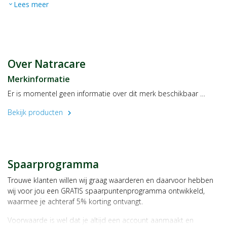
Lees meer
expand_more
Over Natracare
Merkinformatie
Er is momentel geen informatie over dit merk beschikbaar …
Bekijk producten
chevron_right
Spaarprogramma
Trouwe klanten willen wij graag waarderen en daarvoor hebben
wij voor jou een GRATIS spaarpuntenprogramma ontwikkeld,
waarmee je achteraf 5% korting ontvangt.
Voorwaarde is wel dat je altijd een account aanmaakt en