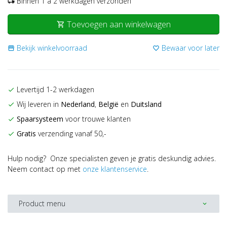
Binnen 1 a 2 werkdagen verzonden
local_shipping
Toevoegen aan winkelwagen
shopping_cart
Bekijk winkelvoorraad
Bewaar voor later
storefront
favorite_border
Levertijd 1-2 werkdagen
check
Wij leveren in
Nederland
,
België
en
Duitsland
check
Spaarsysteem
voor trouwe klanten
check
Gratis
verzending vanaf 50,-
check
Hulp nodig? Onze specialisten geven je gratis deskundig advies.
Neem contact op met
onze klantenservice
.
Product menu
expand_more