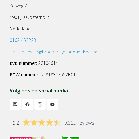
Keiweg 7
4901 JD Oosterhout
Nederland
0162-453223
klantenservice@broedersgezondheidswinkel.nl
KvK-nummer:
20104614
BTW-nummer:
NL818347557B01
Volg ons op social media
9.2
9.325 reviews