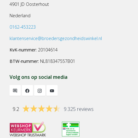
4901 JD Oosterhout
Nederland
0162-453223
klantenservice@broedersgezondheidswinkel.nl
KvK-nummer:
20104614
BTW-nummer:
NL818347557B01
Volg ons op social media
9.2
9.325 reviews