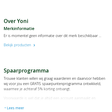
Soort product
Inlegkruisjes
Samenstelling
Over Yoni
73% gecertificeerd biologisch katoen en 27% biologisch
afbreekbaar biopolymeer afgeleid van maïzena (achterzijde).
Merkinformatie
Gebruik
Er is momentel geen informatie over dit merk beschikbaar …
Aanbrengen in het ondergoed.
Bekijk producten
chevron_right
Fabrikant/distributeur
Yoni.care - FIP Commerce B.V.
Meeuwenkade 98-100
1021 JL Amsterdam
Spaarprogramma
Trouwe klanten willen wij graag waarderen en daarvoor hebben
wij voor jou een GRATIS spaarpuntenprogramma ontwikkeld,
waarmee je achteraf 5% korting ontvangt.
Voorwaarde is wel dat je altijd een account aanmaakt en
daarmee ingelogd bent als je een bestelling plaatst.
Lees meer
expand_more
Bij iedere bestelling ontvang je per bestede euro 1 spaarpunt,