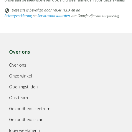
onderaan de nieuwsbrieven ook altijd weer afmelden voor deze e-mails
Deze site is beveiligd door reCAPTCHA en de
security
Privacyverklaring
en
Servicevoorwaarden
van Google zijn van toepassing
Over ons
Over ons
Onze winkel
Openingstijden
Ons team
Gezondheidscentrum
Gezondheidsscan
Jouw weekmenu