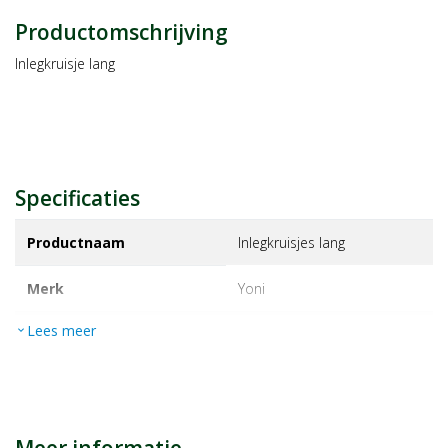
Productomschrijving
Inlegkruisje lang
Specificaties
Productnaam
Inlegkruisjes lang
Merk
yoni
Lees meer
expand_more
EAN
8719327010105
Artikelnummer
1229547
Maat/inhoud:
20st