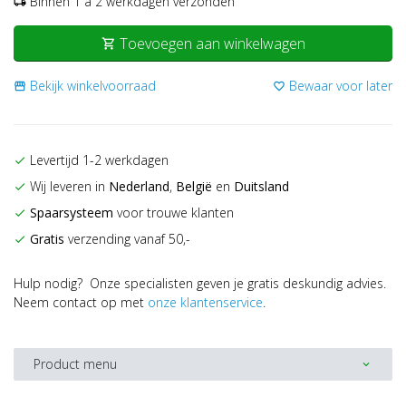
Binnen 1 a 2 werkdagen verzonden
local_shipping
Toevoegen aan winkelwagen
shopping_cart
Bekijk winkelvoorraad
Bewaar voor later
storefront
favorite_border
Levertijd 1-2 werkdagen
check
Wij leveren in
Nederland
,
België
en
Duitsland
check
Spaarsysteem
voor trouwe klanten
check
Gratis
verzending vanaf 50,-
check
Hulp nodig? Onze specialisten geven je gratis deskundig advies.
Neem contact op met
onze klantenservice
.
Product menu
expand_more