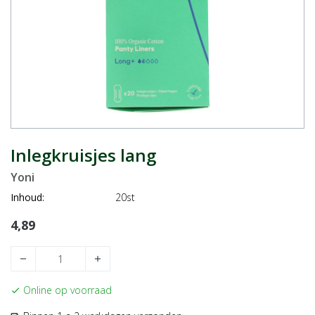
Inlegkruisjes lang
Yoni
Inhoud:
20st
4,89
remove
add
Online op voorraad
check