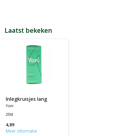
bijvoorbeeld een product kost € 15,25 en daarmee ontvang je
automatisch 15 spaarpunten.
Indien je 100 spaarpunten heeft, kun je bij jouw volgende
bestelling € 5 euro korting genieten.
Tijdens het afrekenen zie je dan onderaan een optie om je
Laatst bekeken
spaarpunten in te wisselen, 100 spaarpunten = € 5 korting, 200
spaarpunten = € 10 korting, etc.
In jouw accountgegevens kun je altijd jou actuele aantal
spaarpunten bekijken.
LET OP: Je ontvangt geen spaarpunten op producten die al tegen
een bepaalde actieprijs of met een bepaalde korting worden
aangeboden, m.a.w. je ontvangt alleen spaarpunten op
producten die tegen de normale of standaard verkoopprijs
worden aangeboden.
inlegkruisjes lang
yoni
20st
4,89
Meer informatie