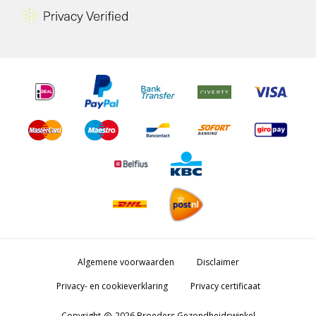
Algemene voorwaarden
Disclaimer
Privacy- en cookieverklaring
Privacy certificaat
Copyright
2026 Broeders Gezondheidswinkel
copyright