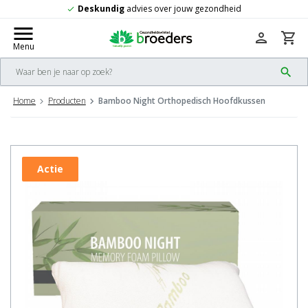
dheid
Gratis
verzending vanaf 50,-
check
menu
person
shopping_cart
Menu
search
Home
Producten
Bamboo Night Orthopedisch Hoofdkussen
Actie