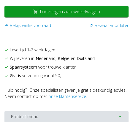
Toevoegen aan winkelwagen
shopping_cart
Bekijk winkelvoorraad
Bewaar voor later
storefront
favorite_border
Levertijd 1-2 werkdagen
check
Wij leveren in
Nederland
,
België
en
Duitsland
check
Spaarsysteem
voor trouwe klanten
check
Gratis
verzending vanaf 50,-
check
Hulp nodig? Onze specialisten geven je gratis deskundig advies.
Neem contact op met
onze klantenservice
.
Product menu
expand_more