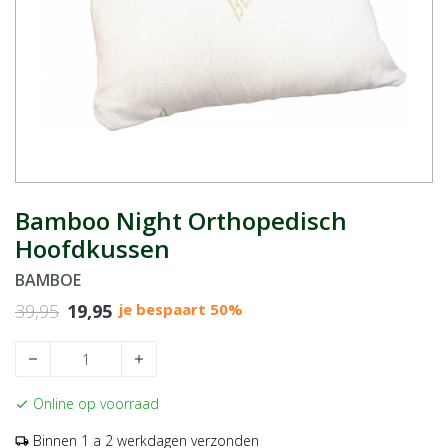
Bamboo Night Orthopedisch
Hoofdkussen
BAMBOE
39,95
19,95
je bespaart 50%
remove
add
Online op voorraad
check
Binnen 1 a 2 werkdagen verzonden
local_shipping