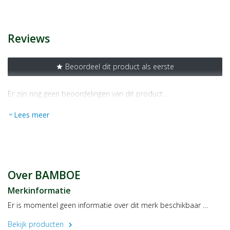
Artikelnummer
1421469
Reviews
Beoordeel dit product als eerste
star
Er zijn nog geen beoordelingen van dit product …
Lees meer
expand_more
Over BAMBOE
Merkinformatie
Er is momentel geen informatie over dit merk beschikbaar …
Bekijk producten
chevron_right