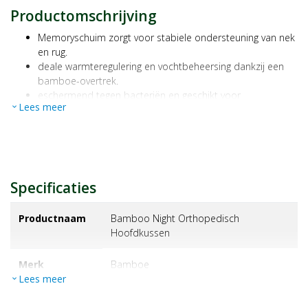
Productomschrijving
Memoryschuim zorgt voor stabiele ondersteuning van nek
en rug.
deale warmteregulering en vochtbeheersing dankzij een
bamboe-overtrek.
eschermend tegen bacteriën en geschikt voor
Lees meer
expand_more
allergiegevoelige personen.
fmetingen: 66x50x18
Luchtdoorlatend.
Specificaties
Productnaam
Bamboo Night Orthopedisch
Hoofdkussen
Merk
bamboe
Lees meer
expand_more
EAN
8714855019378