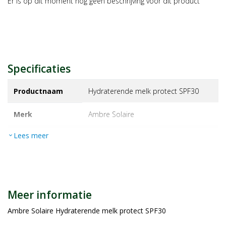
Er is op dit moment nog geen beschrijving voor dit product
Specificaties
Productnaam
Hydraterende melk protect SPF30
Merk
ambre solaire
Lees meer
expand_more
EAN
3600542624916
Artikelnummer
1446573
Maat/inhoud:
175ml
Meer informatie
Ambre Solaire Hydraterende melk protect SPF30