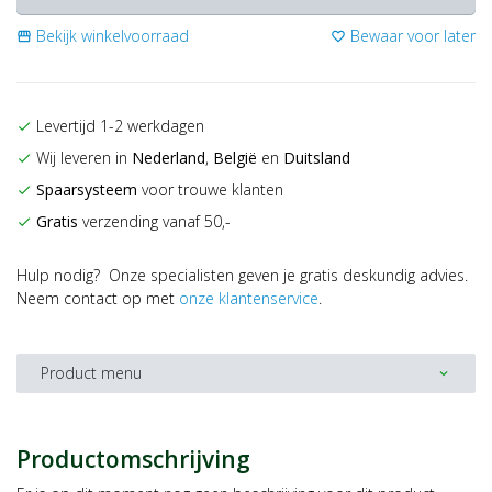
Bekijk winkelvoorraad
Bewaar voor later
storefront
favorite_border
Levertijd 1-2 werkdagen
check
Wij leveren in
Nederland
,
België
en
Duitsland
check
Spaarsysteem
voor trouwe klanten
check
Gratis
verzending vanaf 50,-
check
Hulp nodig? Onze specialisten geven je gratis deskundig advies.
Neem contact op met
onze klantenservice
.
Product menu
expand_more
Productomschrijving