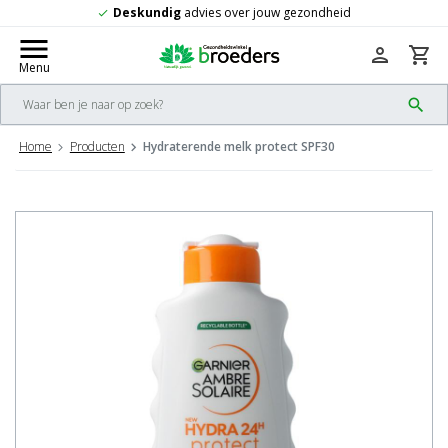
ouw gezondheid
Gratis
verzending vanaf 5
check
menu
person
shopping_cart
Menu
search
Home
Producten
Hydraterende melk protect SPF30