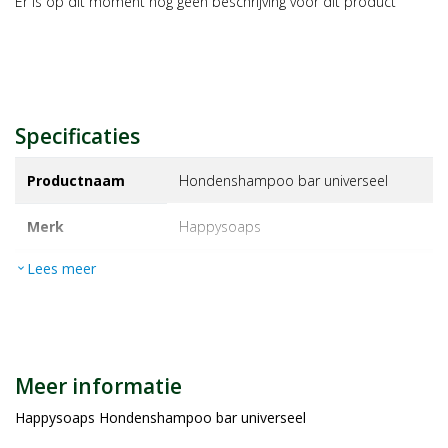
Er is op dit moment nog geen beschrijving voor dit product
Specificaties
Productnaam
Hondenshampoo bar universeel
Merk
happysoaps
Lees meer
expand_more
EAN
8720572970007
Artikelnummer
1347815
Maat/inhoud:
70g
Meer informatie
Happysoaps Hondenshampoo bar universeel