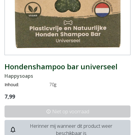
Hondenshampoo bar universeel
Happysoaps
Inhoud:
70g
7,99
Niet op voorraad
info
Herinner mij wanneer dit product weer
notifications_none
beschikbaar is