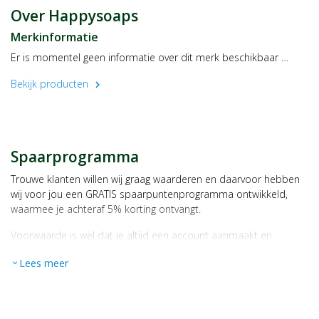
Over Happysoaps
Bewaren
Droog en buiten bereik van kinderen bewaren.
Merkinformatie
Er is momentel geen informatie over dit merk beschikbaar …
Bekijk producten
chevron_right
Spaarprogramma
Trouwe klanten willen wij graag waarderen en daarvoor hebben
wij voor jou een GRATIS spaarpuntenprogramma ontwikkeld,
waarmee je achteraf 5% korting ontvangt.
Voorwaarde is wel dat je altijd een account aanmaakt en
daarmee ingelogd bent als je een bestelling plaatst.
Lees meer
expand_more
Bij iedere bestelling ontvang je per bestede euro 1 spaarpunt,
bijvoorbeeld een product kost € 15,25 en daarmee ontvang je
automatisch 15 spaarpunten.
Indien je 100 spaarpunten heeft, kun je bij jouw volgende