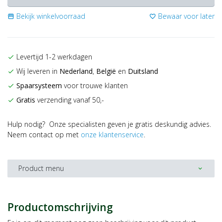
Bekijk winkelvoorraad
Bewaar voor later
storefront
favorite_border
Levertijd 1-2 werkdagen
check
Wij leveren in
Nederland
,
België
en
Duitsland
check
Spaarsysteem
voor trouwe klanten
check
Gratis
verzending vanaf 50,-
check
Hulp nodig? Onze specialisten geven je gratis deskundig advies.
Neem contact op met
onze klantenservice
.
Product menu
expand_more
Productomschrijving