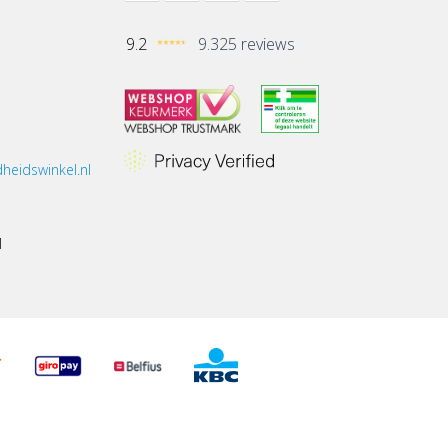
9.2
9.325 reviews
heidswinkel.nl
1