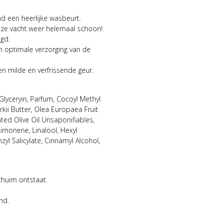
d een heerlijke wasbeurt.
ieze vacht weer helemaal schoon!
igd.
optimale verzorging van de
en milde en verfrissende geur.
Glyceryin, Parfum, Cocoyl Methyl
ii Butter, Olea Europaea Fruit
ted Olive Oil Unsaponifiables,
imonene, Linalool, Hexyl
zyl Salicylate, Cinnamyl Alcohol,
chuim ontstaat.
nd.