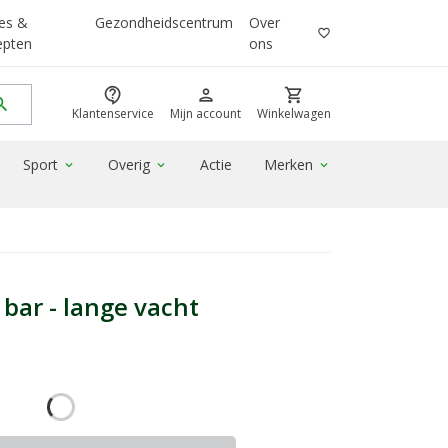
es &
Gezondheidscentrum
Over
favorite_border
epten
ons
contact_support
person
shopping_cart
rch
Klantenservice
Mijn account
Winkelwagen
Sport
Overig
Actie
Merken
expand_more
expand_more
expand_more
ar - lange vacht