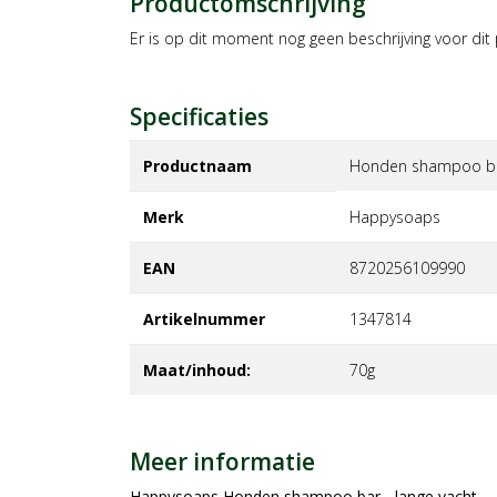
Productomschrijving
Er is op dit moment nog geen beschrijving voor dit
Specificaties
Productnaam
Honden shampoo bar
Merk
happysoaps
EAN
8720256109990
Artikelnummer
1347814
Maat/inhoud:
70g
Meer informatie
Happysoaps Honden shampoo bar - lange vacht