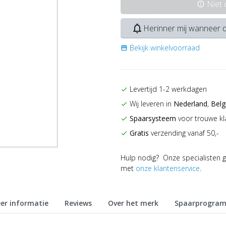
Niet
info
notifications_none
Herinner mij wanneer d
Bekijk winkelvoorraad
storefront
Levertijd 1-2 werkdagen
check
Wij leveren in
Nederland
,
Belg
check
Spaarsysteem
voor trouwe kl
check
Gratis
verzending vanaf 50,-
check
Hulp nodig? Onze specialisten g
met
onze klantenservice
.
er informatie
Reviews
Over het merk
Spaarprogra