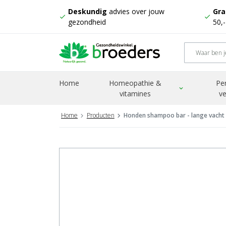
Deskundig
advies over jouw
Gra
check
check
gezondheid
50,
Home
Homeopathie &
Pe
expand_more
vitamines
ve
Home
Producten
Honden shampoo bar - lange vacht