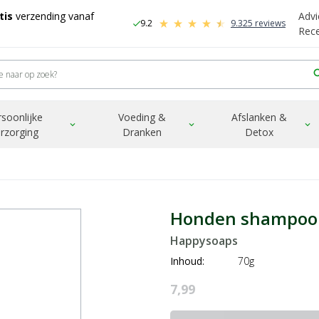
tis
verzending vanaf
Advi
9.2
9.325 reviews
check
-
Rec
sea
rsoonlijke
Voeding &
Afslanken &
expand_more
expand_more
expand_more
rzorging
Dranken
Detox
Honden shampoo b
Happysoaps
Inhoud:
70g
7,99