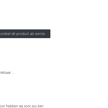
ordeel dit product als eerste
hikbaar …
voor hebben wij voor jou een