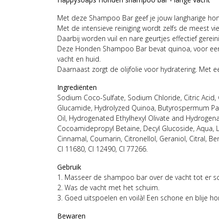
Met deze Shampoo Bar geef je jouw langharige hon
Met de intensieve reiniging wordt zelfs de meest v
Daarbij worden vuil en nare geurtjes effectief gerein
Deze Honden Shampoo Bar bevat quinoa, voor een 
vacht en huid.
Daarnaast zorgt de olijfolie voor hydratering. Met e
Ingrediënten
Sodium Coco-Sulfate, Sodium Chloride, Citric Acid, 
Glucamide, Hydrolyzed Quinoa, Butyrospermum Park
Oil, Hydrogenated Ethylhexyl Olivate and Hydrogena
Cocoamidepropyl Betaine, Decyl Glucoside, Aqua, L
Cinnamal, Coumarin, Citronellol, Geraniol, Citral, Ben
CI 11680, CI 12490, CI 77266.
Gebruik
1. Masseer de shampoo bar over de vacht tot er s
2. Was de vacht met het schuim.
3. Goed uitspoelen en voilà! Een schone en blije ho
Bewaren