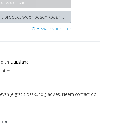
 op voorraad
it product weer beschikbaar is
Bewaar voor later
favorite_border
ië
en
Duitsland
anten
even je gratis deskundig advies. Neem contact op
mma