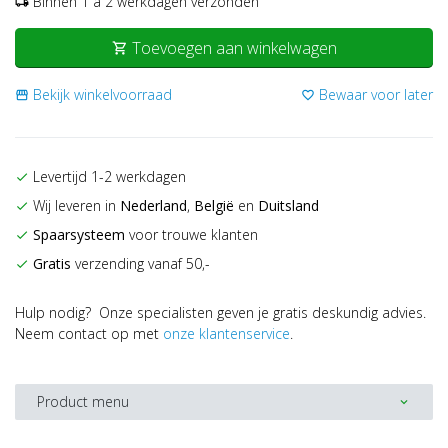
Binnen 1 a 2 werkdagen verzonden
local_shipping
Toevoegen aan winkelwagen
shopping_cart
Bekijk winkelvoorraad
Bewaar voor later
storefront
favorite_border
Levertijd 1-2 werkdagen
check
Wij leveren in
Nederland
,
België
en
Duitsland
check
Spaarsysteem
voor trouwe klanten
check
Gratis
verzending vanaf 50,-
check
Hulp nodig? Onze specialisten geven je gratis deskundig advies.
Neem contact op met
onze klantenservice
.
Product menu
expand_more