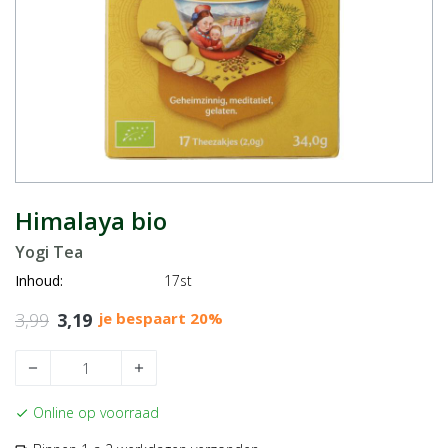
Himalaya bio
Yogi Tea
Inhoud:
17st
3,99
3,19
je bespaart 20%
remove
add
Online op voorraad
check