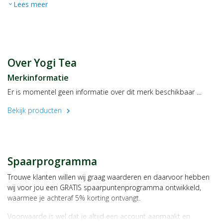
Lees meer
expand_more
Bevat zoethout - mensen met een hoge bloeddruk dienen
overmatig gebruik te vermijden.
Fabrikant
Yogi Tea GmbH
Burchardstraße 24
Over Yogi Tea
D-20095 Hamburg
Merkinformatie
Duitsland
Er is momentel geen informatie over dit merk beschikbaar …
Bekijk producten
chevron_right
Spaarprogramma
Trouwe klanten willen wij graag waarderen en daarvoor hebben
wij voor jou een GRATIS spaarpuntenprogramma ontwikkeld,
waarmee je achteraf 5% korting ontvangt.
Voorwaarde is wel dat je altijd een account aanmaakt en