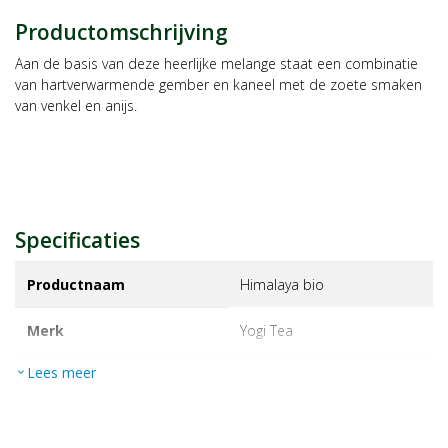
Productomschrijving
Aan de basis van deze heerlijke melange staat een combinatie
van hartverwarmende gember en kaneel met de zoete smaken
van venkel en anijs.
Specificaties
Productnaam
Himalaya bio
Merk
yogi tea
Lees meer
expand_more
EAN
4012824400078
Artikelnummer
1023988