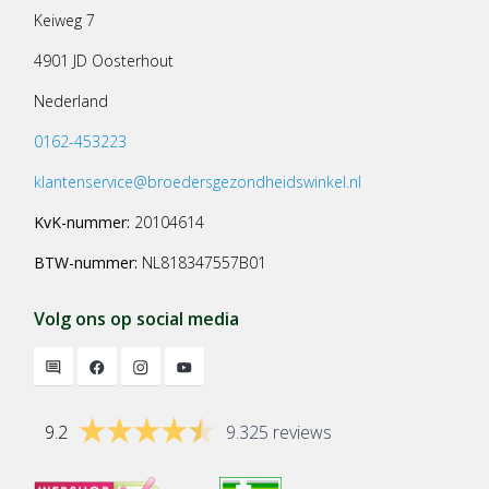
Keiweg 7
4901 JD Oosterhout
Nederland
0162-453223
klantenservice@broedersgezondheidswinkel.nl
KvK-nummer:
20104614
BTW-nummer:
NL818347557B01
Volg ons op social media
9.2
9.325 reviews