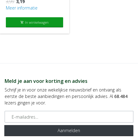
3,99
3,19
Meer informatie
In winkelwagen
shopping_cart
Meld je aan voor korting en advies
Schrijf je in voor onze wekelijkse nieuwsbrief en ontvang als
eerste de beste aanbiedingen en persoonlijk advies. Al
68.484
lezers gingen je voor.
E-mailadres
Aanmelden