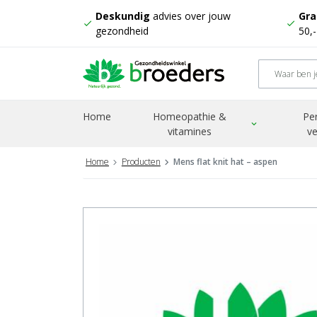
Deskundig
advies over jouw
Gra
check
check
gezondheid
50,
Home
Homeopathie &
Pe
expand_more
vitamines
ve
Home
Producten
Mens flat knit hat – aspen