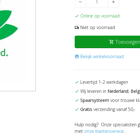
remove
add
Online op voorraad
check
Niet op voorraad
local_shipping
Toevoegen
shopping_cart
Bekijk winkelvoorraad
storefront
Levertijd 1-2 werkdagen
check
Wij leveren in
Nederland
,
Belg
check
Spaarsysteem
voor trouwe kl
check
Gratis
verzending vanaf 50,-
check
Hulp nodig? Onze specialisten g
met
onze klantenservice
.