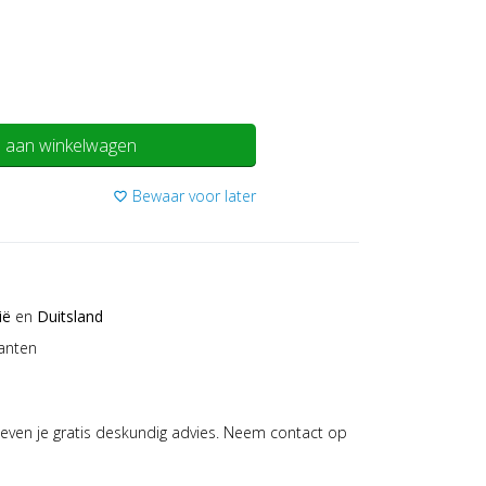
 aan winkelwagen
Bewaar voor later
favorite_border
ië
en
Duitsland
anten
even je gratis deskundig advies. Neem contact op