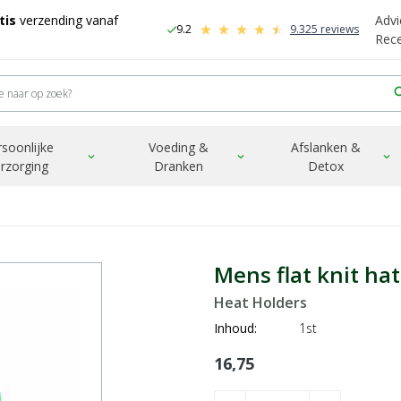
tis
verzending vanaf
Advi
9.2
9.325 reviews
check
-
Rec
sea
rsoonlijke
Voeding &
Afslanken &
expand_more
expand_more
expand_more
rzorging
Dranken
Detox
Mens flat knit ha
Heat Holders
Inhoud:
1st
16,75