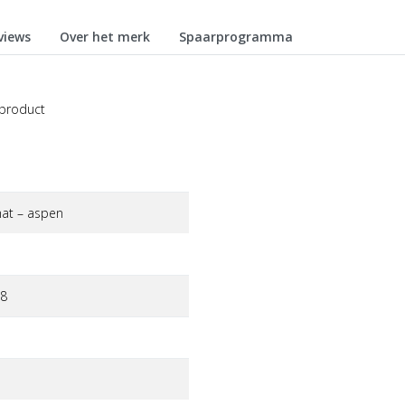
views
Over het merk
Spaarprogramma
 product
hat – aspen
8