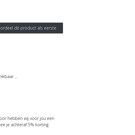
ordeel dit product als eerste
hikbaar …
voor hebben wij voor jou een
 je achteraf 5% korting