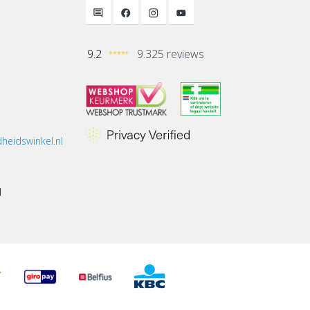
9.2
9.325 reviews
heidswinkel.nl
1