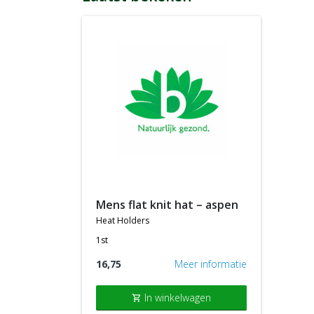
mens flat knit hat – aspen
heat holders
1st
16,75
Meer informatie
In winkelwagen
shopping_cart