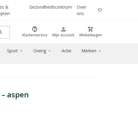
es &
Gezondheidscentrum
Over
favorite_border
epten
ons
contact_support
person
shopping_cart
rch
Klantenservice
Mijn account
Winkelwagen
Sport
Overig
Actie
Merken
expand_more
expand_more
expand_more
t – aspen