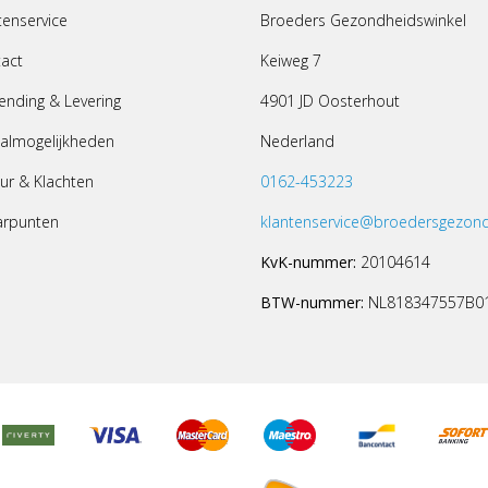
tenservice
Broeders Gezondheidswinkel
act
Keiweg 7
ending & Levering
4901 JD Oosterhout
almogelijkheden
Nederland
ur & Klachten
0162-453223
arpunten
klantenservice@broedersgezond
KvK-nummer:
20104614
BTW-nummer:
NL818347557B0