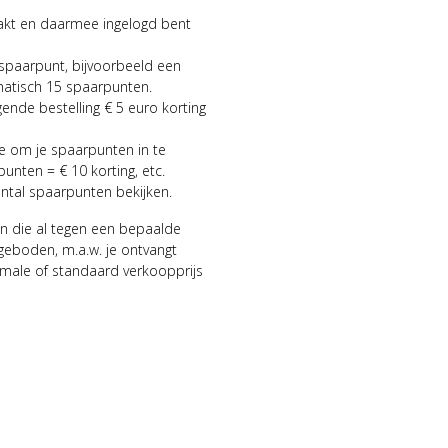
aakt en daarmee ingelogd bent
 spaarpunt, bijvoorbeeld een
matisch 15 spaarpunten.
gende bestelling € 5 euro korting
ie om je spaarpunten in te
punten = € 10 korting, etc.
antal spaarpunten bekijken.
n die al tegen een bepaalde
geboden, m.a.w. je ontvangt
male of standaard verkoopprijs