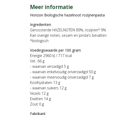
Meer informatie
Horizon Biologische hazelnoot rozijnenpasta
Ingredienten:
Geroosterde HAZELNOTEN 89%, rozijnen* 9%
Kan overige noten, sesam en pinda's bevatten
*biologisch
Voedingswaarde per 100 gram
Energie 2960 kJ / 717 kcal
Vet 66 g
- waarvan verzadigd 5 g
- waarvan enkelvoudig onverzadigd 50 g
- waarvan meervoudig onverzadigd 7 g
Koolhydraten 13 g
- waarvan suikers 12 g
Vezels 12 g
Eiwitten 14 g
Zout 0 g
Fabrikant
: