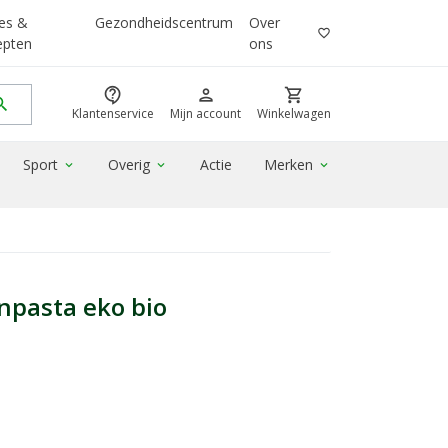
es &
Gezondheidscentrum
Over
favorite_border
epten
ons
contact_support
person
shopping_cart
rch
Klantenservice
Mijn account
Winkelwagen
Sport
Overig
Actie
Merken
expand_more
expand_more
expand_more
npasta eko bio