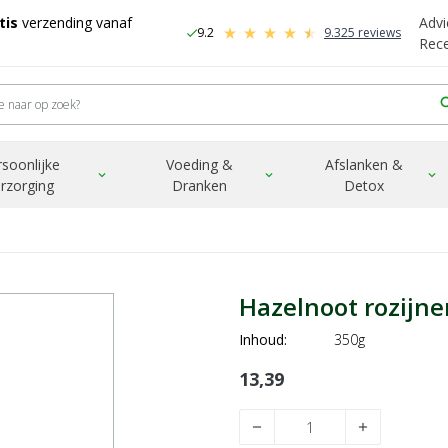
tis
verzending vanaf
Advi
9.2
9.325 reviews
check
-
Rec
sea
rsoonlijke
Voeding &
Afslanken &
expand_more
expand_more
expand_more
rzorging
Dranken
Detox
Hazelnoot rozijne
Inhoud:
350g
13,39
remove
add