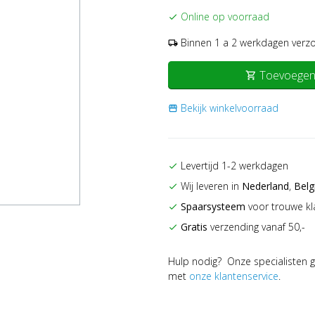
Online op voorraad
check
Binnen 1 a 2 werkdagen verz
local_shipping
Toevoegen
shopping_cart
Bekijk winkelvoorraad
storefront
Levertijd 1-2 werkdagen
check
Wij leveren in
Nederland
,
Belg
check
Spaarsysteem
voor trouwe kl
check
Gratis
verzending vanaf 50,-
check
Hulp nodig? Onze specialisten g
met
onze klantenservice
.