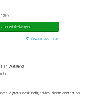
onden
 aan winkelwagen
Bewaar voor later
favorite_border
ië
en
Duitsland
anten
even je gratis deskundig advies. Neem contact op