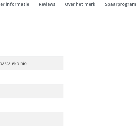
er informatie
Reviews
Over het merk
Spaarprogra
pasta eko bio