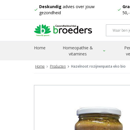
Deskundig
advies over jouw
Gra
check
check
gezondheid
50,
Home
Homeopathie &
Pe
expand_more
vitamines
ve
Home
Producten
Hazelnoot rozijnenpasta eko bio