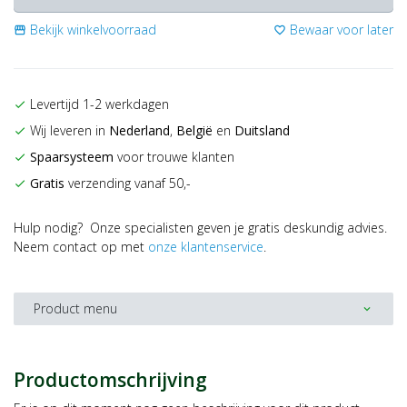
Bekijk winkelvoorraad
Bewaar voor later
storefront
favorite_border
Levertijd 1-2 werkdagen
check
Wij leveren in
Nederland
,
België
en
Duitsland
check
Spaarsysteem
voor trouwe klanten
check
Gratis
verzending vanaf 50,-
check
Hulp nodig? Onze specialisten geven je gratis deskundig advies.
Neem contact op met
onze klantenservice
.
Product menu
expand_more
Productomschrijving