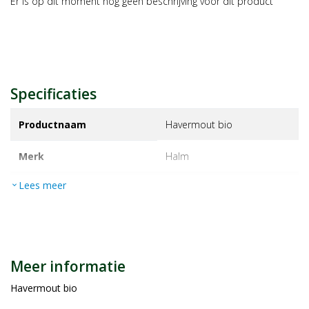
Er is op dit moment nog geen beschrijving voor dit product
Specificaties
Productnaam
Havermout bio
Merk
halm
Lees meer
expand_more
EAN
8714266430137
Artikelnummer
1194528
Maat/inhoud:
4kg
Meer informatie
Havermout bio