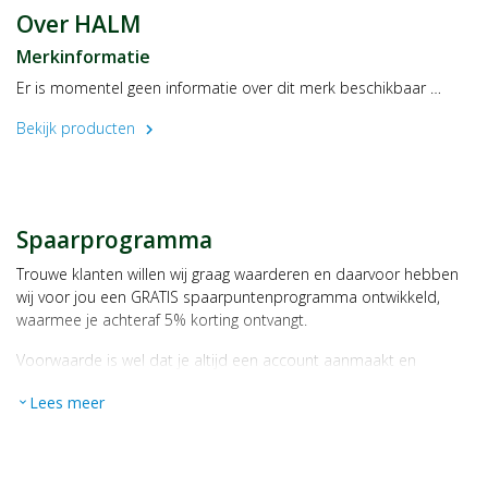
Meesters van de Halm
Over HALM
De Morgenstond 11B
Merkinformatie
5473 HE Heeswijk-Dinther
Er is momentel geen informatie over dit merk beschikbaar …
Bekijk producten
chevron_right
Spaarprogramma
Trouwe klanten willen wij graag waarderen en daarvoor hebben
wij voor jou een GRATIS spaarpuntenprogramma ontwikkeld,
waarmee je achteraf 5% korting ontvangt.
Voorwaarde is wel dat je altijd een account aanmaakt en
daarmee ingelogd bent als je een bestelling plaatst.
Lees meer
expand_more
Bij iedere bestelling ontvang je per bestede euro 1 spaarpunt,
bijvoorbeeld een product kost € 15,25 en daarmee ontvang je
automatisch 15 spaarpunten.
Indien je 100 spaarpunten heeft, kun je bij jouw volgende