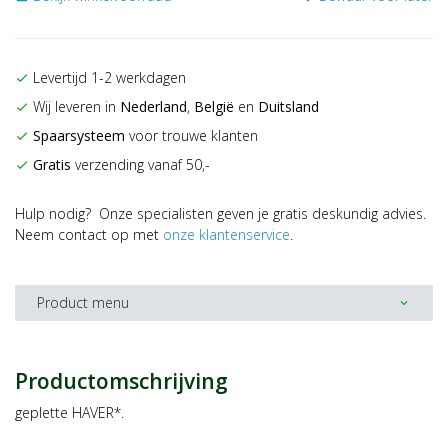
Levertijd 1-2 werkdagen
check
Wij leveren in
Nederland
,
België
en
Duitsland
check
Spaarsysteem
voor trouwe klanten
check
Gratis
verzending vanaf 50,-
check
Hulp nodig? Onze specialisten geven je gratis deskundig advies.
Neem contact op met
onze klantenservice
.
Product menu
expand_more
Productomschrijving
geplette HAVER*.