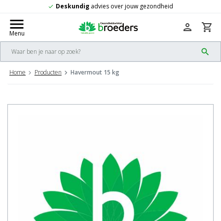
Deskundig
advies over jouw gezondheid
check
menu
person
shopping_cart
Menu
search
Home
Producten
Havermout 15 kg