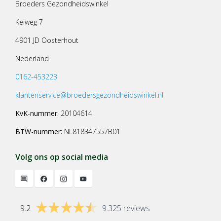
Broeders Gezondheidswinkel
Keiweg 7
4901 JD Oosterhout
Nederland
0162-453223
klantenservice@broedersgezondheidswinkel.nl
KvK-nummer:
20104614
BTW-nummer:
NL818347557B01
Volg ons op social media
9.2
9.325 reviews