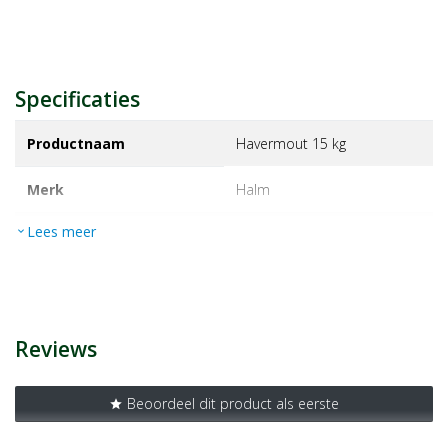
Specificaties
Productnaam
Havermout 15 kg
Merk
halm
Lees meer
expand_more
EAN
8713326210085
Artikelnummer
1159609
Reviews
Beoordeel dit product als eerste
star