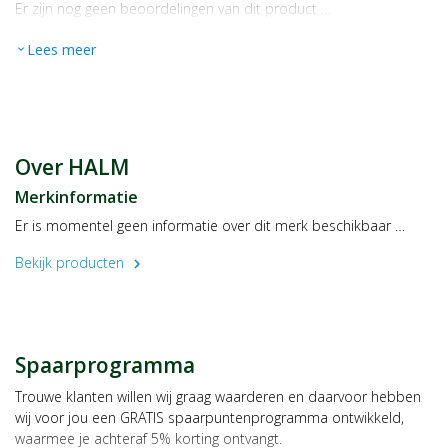
Er zijn nog geen beoordelingen van dit product …
Lees meer
expand_more
Over HALM
Merkinformatie
Er is momentel geen informatie over dit merk beschikbaar …
Bekijk producten
chevron_right
Spaarprogramma
Trouwe klanten willen wij graag waarderen en daarvoor hebben
wij voor jou een GRATIS spaarpuntenprogramma ontwikkeld,
waarmee je achteraf 5% korting ontvangt.