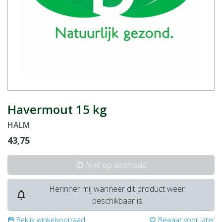
Havermout 15 kg
HALM
43,75
Niet op voorraad
info
Herinner mij wanneer dit product weer
notifications_none
beschikbaar is
Bekijk winkelvoorraad
Bewaar voor later
storefront
favorite_border