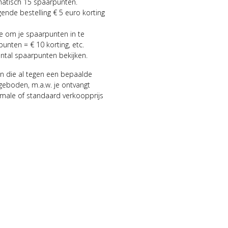
matisch 15 spaarpunten.
gende bestelling € 5 euro korting
ie om je spaarpunten in te
punten = € 10 korting, etc.
antal spaarpunten bekijken.
n die al tegen een bepaalde
geboden, m.a.w. je ontvangt
male of standaard verkoopprijs