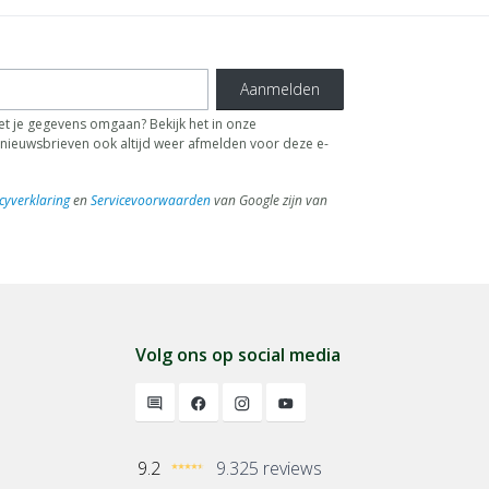
Aanmelden
t je gegevens omgaan? Bekijk het in onze
de nieuwsbrieven ook altijd weer afmelden voor deze e-
cyverklaring
en
Servicevoorwaarden
van Google zijn van
Volg ons op social media
9.2
9.325 reviews