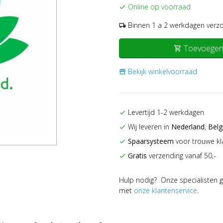
Online op voorraad
check
Binnen 1 a 2 werkdagen verz
local_shipping
Toevoegen
shopping_cart
Bekijk winkelvoorraad
storefront
Levertijd 1-2 werkdagen
check
Wij leveren in
Nederland
,
Belg
check
Spaarsysteem
voor trouwe kl
check
Gratis
verzending vanaf 50,-
check
Hulp nodig? Onze specialisten g
met
onze klantenservice
.