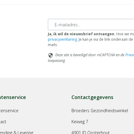
E-mailadres
Ja, ik wil de nieuwsbrief ontvangen.
Hoe we me
privacyverklaring
. Je kan je via de link onderaan 
mails
Deze site is beveiligd door reCAPTCHA en de
Priva
security
toepassing
ntenservice
Contactgegevens
tenservice
Broeders Gezondheidswinkel
act
Keiweg 7
ending & Levering
4901 JD Oosterhout