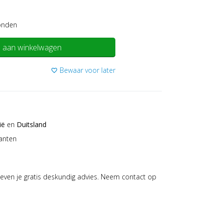
onden
 aan winkelwagen
Bewaar voor later
favorite_border
ië
en
Duitsland
anten
even je gratis deskundig advies. Neem contact op