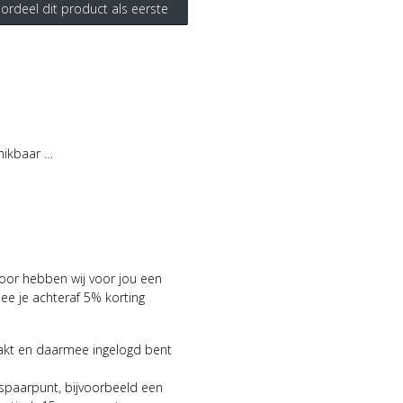
ordeel dit product als eerste
hikbaar …
voor hebben wij voor jou een
 je achteraf 5% korting
aakt en daarmee ingelogd bent
 spaarpunt, bijvoorbeeld een