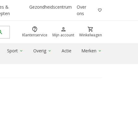
es &
Gezondheidscentrum
Over
favorite_border
epten
ons
contact_support
person
shopping_cart
rch
Klantenservice
Mijn account
Winkelwagen
Sport
Overig
Actie
Merken
expand_more
expand_more
expand_more