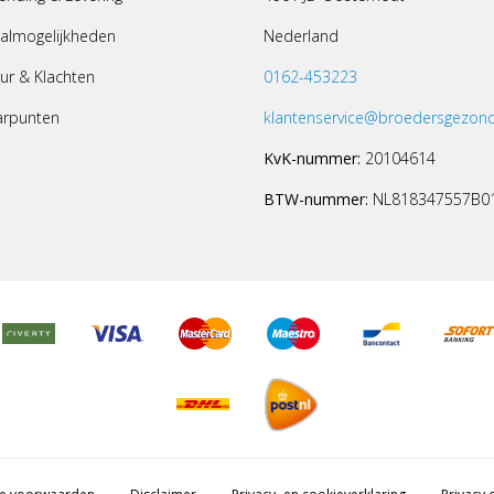
almogelijkheden
Nederland
ur & Klachten
0162-453223
arpunten
klantenservice@broedersgezond
KvK-nummer:
20104614
BTW-nummer:
NL818347557B0