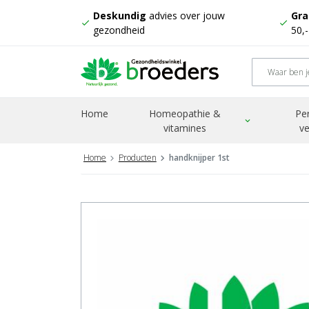
Deskundig
advies over jouw
Gra
check
check
gezondheid
50,
Home
Homeopathie &
Pe
expand_more
vitamines
ve
Home
Producten
handknijper 1st