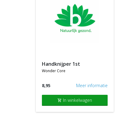
handknijper 1st
wonder core
8,95
Meer informatie
In winkelwagen
shopping_cart