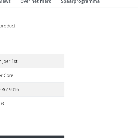
views
Over het merk
Spaarprogramma
 product
ijper 1st
r core
28649016
03