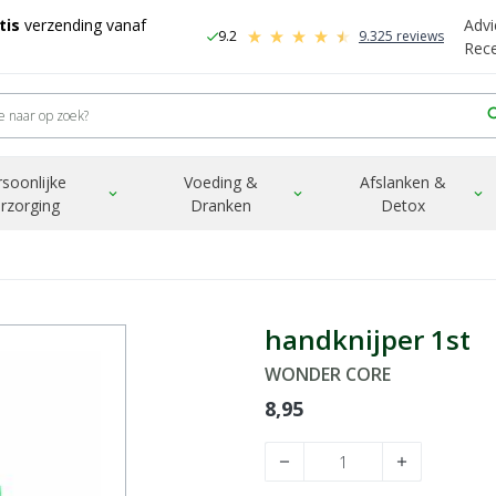
tis
verzending vanaf
Advi
9.2
9.325 reviews
check
-
Rec
sea
rsoonlijke
Voeding &
Afslanken &
expand_more
expand_more
expand_more
rzorging
Dranken
Detox
handknijper 1st
WONDER CORE
8,95
remove
add