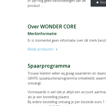
Er zijn nog geen beoordelingen van dit
Beo
star
product …
Over WONDER CORE
Merkinformatie
Er is momentel geen informatie over dit merk besc
Bekijk producten
chevron_right
Spaarprogramma
Trouwe klanten willen wij graag waarderen en daar
GRATIS spaarpuntenprogramma ontwikkeld, waarmee
ontvangt.
Voorwaarde is wel dat je altijd een account aanm
als je een bestelling plaatst.
Bij iedere bestelling ontvang je per bestede euro 1