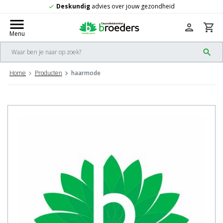
undig
advies over jouw gezondheid
Grat
check
menu
person
shopping_cart
Menu
search
Home
Producten
haarmode