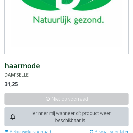
haarmode
DAM'SELLE
31,25
Niet op voorraad
info
Herinner mij wanneer dit product weer
notifications_none
beschikbaar is
Bekijk winkelvoorraad
Bewaar voor later
storefront
favorite_border