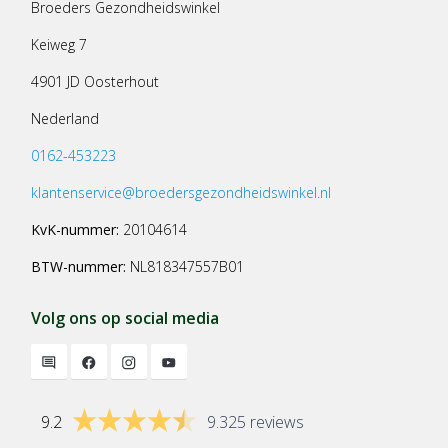
Broeders Gezondheidswinkel
Keiweg 7
4901 JD Oosterhout
Nederland
0162-453223
klantenservice@broedersgezondheidswinkel.nl
KvK-nummer:
20104614
BTW-nummer:
NL818347557B01
Volg ons op social media
9.2
9.325 reviews