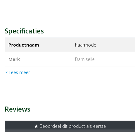
Specificaties
Productnaam
haarmode
Merk
dam'selle
Lees meer
expand_more
EAN
8715351118534
Artikelnummer
1122889
Reviews
Beoordeel dit product als eerste
star