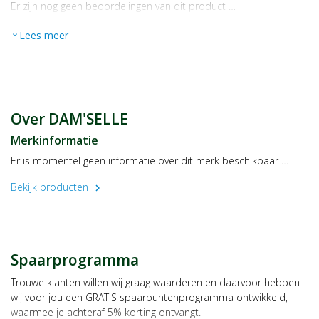
Er zijn nog geen beoordelingen van dit product …
Lees meer
expand_more
Over DAM'SELLE
Merkinformatie
Er is momentel geen informatie over dit merk beschikbaar …
Bekijk producten
chevron_right
Spaarprogramma
Trouwe klanten willen wij graag waarderen en daarvoor hebben
wij voor jou een GRATIS spaarpuntenprogramma ontwikkeld,
waarmee je achteraf 5% korting ontvangt.