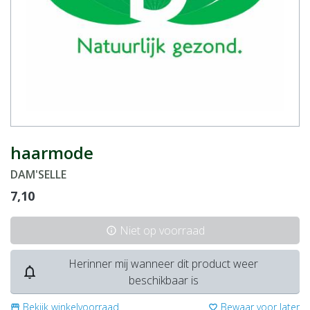
haarmode
DAM'SELLE
7,10
Niet op voorraad
info
Herinner mij wanneer dit product weer
notifications_none
beschikbaar is
Bekijk winkelvoorraad
Bewaar voor later
storefront
favorite_border