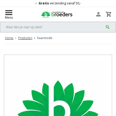
Gratis
verzending vanaf 50,-
check
menu
person
shopping_cart
Menu
search
Home
Producten
haarmode