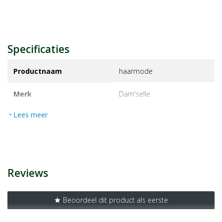
Specificaties
Productnaam
haarmode
Merk
dam'selle
Lees meer
expand_more
EAN
8715351114055
Artikelnummer
1122441
Reviews
Beoordeel dit product als eerste
star