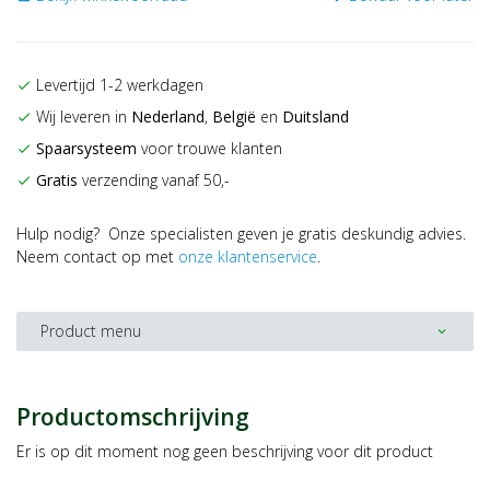
Levertijd 1-2 werkdagen
check
Wij leveren in
Nederland
,
België
en
Duitsland
check
Spaarsysteem
voor trouwe klanten
check
Gratis
verzending vanaf 50,-
check
Hulp nodig? Onze specialisten geven je gratis deskundig advies.
Neem contact op met
onze klantenservice
.
Product menu
expand_more
Productomschrijving
Er is op dit moment nog geen beschrijving voor dit product