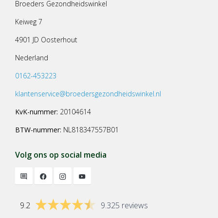
Broeders Gezondheidswinkel
Keiweg 7
4901 JD Oosterhout
Nederland
0162-453223
klantenservice@broedersgezondheidswinkel.nl
KvK-nummer:
20104614
BTW-nummer:
NL818347557B01
Volg ons op social media
9.2
9.325 reviews