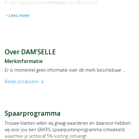
Er zijn nog geen beoordelingen van dit product …
Lees meer
expand_more
Over DAM'SELLE
Merkinformatie
Er is momentel geen informatie over dit merk beschikbaar …
Bekijk producten
chevron_right
Spaarprogramma
Trouwe klanten willen wij graag waarderen en daarvoor hebben
wij voor jou een GRATIS spaarpuntenprogramma ontwikkeld,
waarmee je achteraf 5% korting ontvangt.