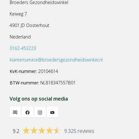
Broeders Gezondheidswinkel
Keiweg 7
4901 JD Oosterhout
Nederland
0162-453223
klantenservice@broedersgezondheidswinkel.nl
KvK-nummer:
20104614
BTW-nummer:
NL818347557B01
Volg ons op social media
9.2
9.325 reviews