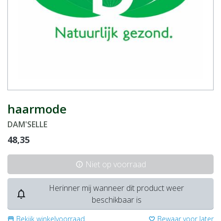
haarmode
DAM'SELLE
48,35
Niet op voorraad
info
Herinner mij wanneer dit product weer
notifications_none
beschikbaar is
Bekijk winkelvoorraad
Bewaar voor later
storefront
favorite_border