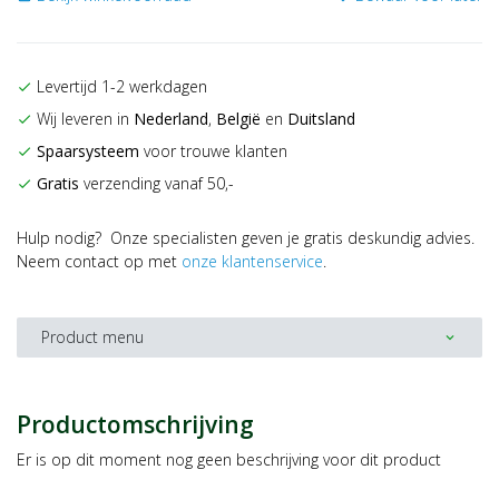
Levertijd 1-2 werkdagen
check
Wij leveren in
Nederland
,
België
en
Duitsland
check
Spaarsysteem
voor trouwe klanten
check
Gratis
verzending vanaf 50,-
check
Hulp nodig? Onze specialisten geven je gratis deskundig advies.
Neem contact op met
onze klantenservice
.
Product menu
expand_more
Productomschrijving
Er is op dit moment nog geen beschrijving voor dit product