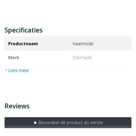
Specificaties
Productnaam
haarmode
Merk
dam'selle
Lees meer
expand_more
EAN
8715351112648
Artikelnummer
1122320
Reviews
Beoordeel dit product als eerste
star