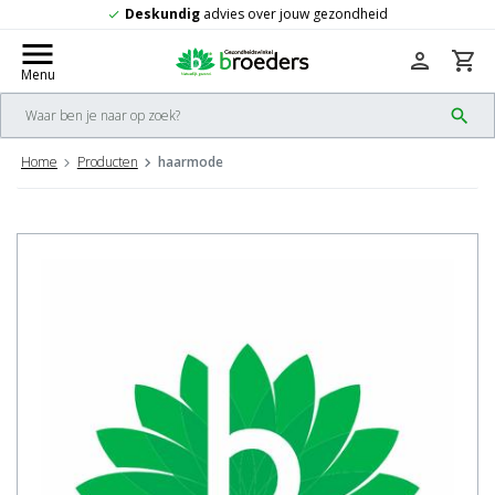
dvies over jouw gezondheid
Gratis
verze
check
menu
person
shopping_cart
Menu
search
Home
Producten
haarmode