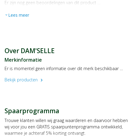
Er zijn nog geen beoordelingen van dit product …
Lees meer
expand_more
Over DAM'SELLE
Merkinformatie
Er is momentel geen informatie over dit merk beschikbaar …
Bekijk producten
chevron_right
Spaarprogramma
Trouwe klanten willen wij graag waarderen en daarvoor hebben
wij voor jou een GRATIS spaarpuntenprogramma ontwikkeld,
waarmee je achteraf 5% korting ontvangt.