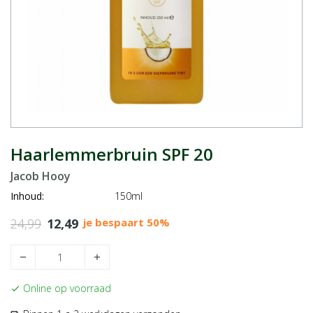
Haarlemmerbruin SPF 20
Jacob Hooy
Inhoud:
150ml
24,99
12,49
je bespaart 50%
remove
add
Online op voorraad
check