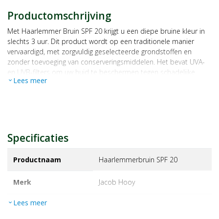
Productomschrijving
Met Haarlemmer Bruin SPF 20 krijgt u een diepe bruine kleur in
slechts 3 uur. Dit product wordt op een traditionele manier
vervaardigd, met zorgvuldig geselecteerde grondstoffen en
zonder toevoeging van conserveringsmiddelen. Het bevat UVA-
en UVB-filters om uw huid te beschermen tegen schadelijke
Lees meer
expand_more
zonnestralen. Na slechts één keer aanbrengen biedt het al
bescherming. Het is belangrijk om regelmatig opnieuw aan te
brengen, vooral bij transpiratie, na het zwemmen en na het
afdrogen. Haarlemmer Bruin SPF 20 is geschikt voor alle
huidtypen.
Specificaties
Productnaam
Haarlemmerbruin SPF 20
Merk
jacob hooy
Lees meer
expand_more
EAN
8712053000051