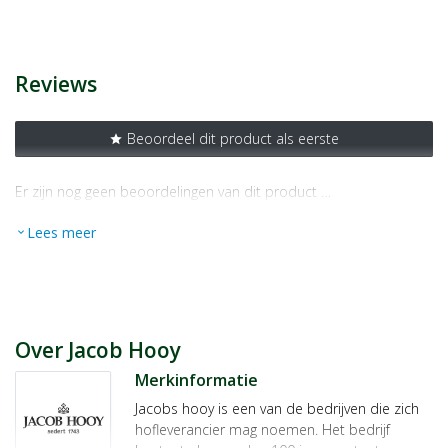
Artikelnummer
1047573
Maat/inhoud:
150ml
Reviews
Beoordeel dit product als eerste
star
Er zijn nog geen beoordelingen van dit product …
Lees meer
expand_more
Over Jacob Hooy
Merkinformatie
Jacobs hooy is een van de bedrijven die zich
hofleverancier mag noemen. Het bedrijf