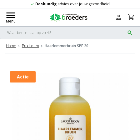
Deskundig
advies over jouw gezondheid
check
menu
person
shopping_cart
Menu
search
Home
Producten
Haarlemmerbruin SPF 20
Actie