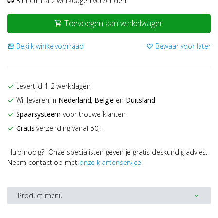
Binnen 1 a 2 werkdagen verzonden
local_shipping
Toevoegen aan winkelwagen
shopping_cart
Bekijk winkelvoorraad
Bewaar voor later
storefront
favorite_border
Levertijd 1-2 werkdagen
check
Wij leveren in
Nederland
,
België
en
Duitsland
check
Spaarsysteem
voor trouwe klanten
check
Gratis
verzending vanaf 50,-
check
Hulp nodig? Onze specialisten geven je gratis deskundig advies.
Neem contact op met
onze klantenservice
.
Product menu
expand_more