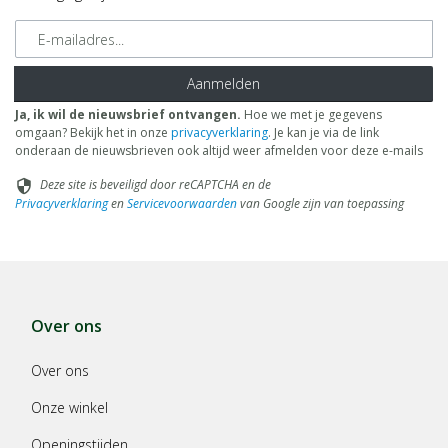
E-mailadres
Aanmelden
Ja, ik wil de nieuwsbrief ontvangen.
Hoe we met je gegevens
omgaan? Bekijk het in onze
privacyverklaring
. Je kan je via de link
onderaan de nieuwsbrieven ook altijd weer afmelden voor deze e-mails
Deze site is beveiligd door reCAPTCHA en de
security
Privacyverklaring
en
Servicevoorwaarden
van Google zijn van toepassing
Over ons
Over ons
Onze winkel
Openingstijden