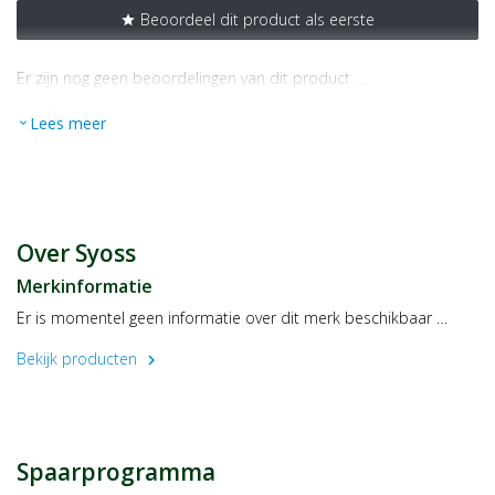
Beoordeel dit product als eerste
star
Er zijn nog geen beoordelingen van dit product …
Lees meer
expand_more
Over Syoss
Merkinformatie
Er is momentel geen informatie over dit merk beschikbaar …
Bekijk producten
chevron_right
Spaarprogramma