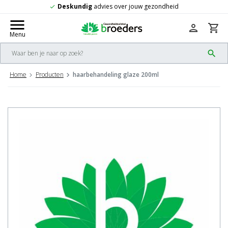
dvies over jouw gezondheid
Gratis
verze
check
menu
person
shopping_cart
Menu
search
Home
Producten
haarbehandeling glaze 200ml