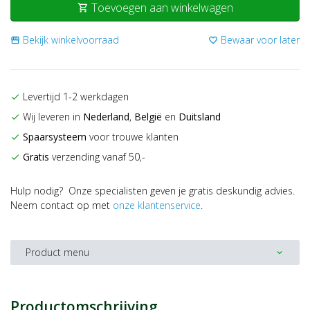
Toevoegen aan winkelwagen
shopping_cart
Bekijk winkelvoorraad
Bewaar voor later
storefront
favorite_border
Levertijd 1-2 werkdagen
check
Wij leveren in
Nederland
,
België
en
Duitsland
check
Spaarsysteem
voor trouwe klanten
check
Gratis
verzending vanaf 50,-
check
Hulp nodig? Onze specialisten geven je gratis deskundig advies.
Neem contact op met
onze klantenservice
.
Product menu
expand_more
Productomschrijving