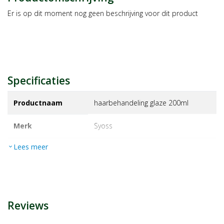
Er is op dit moment nog geen beschrijving voor dit product
Specificaties
Productnaam
haarbehandeling glaze 200ml
Merk
syoss
Lees meer
expand_more
EAN
5410091778088
Artikelnummer
1466147
Reviews