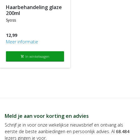
haarbehandeling glaze
200ml
syoss
12,99
Meer informatie
In winkelwagen
shopping_cart
Meld je aan voor korting en advies
Schrijf je in voor onze wekelijkse nieuwsbrief en ontvang als
eerste de beste aanbiedingen en persoonlijk advies. Al
68.484
lezers gingen je voor.