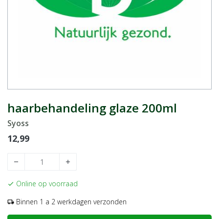
haarbehandeling glaze 200ml
Syoss
12,99
remove
add
Online op voorraad
check
Binnen 1 a 2 werkdagen verzonden
local_shipping