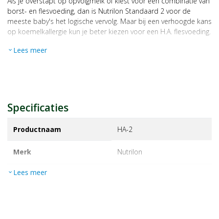
Als je overstapt op opvolgmelk of kiest voor een combinatie van
borst- en flesvoeding, dan is Nutrilon Standaard 2 voor de
meeste baby's het logische vervolg. Maar bij een verhoogde kans
op koemelkallergie kun je beter kiezen voor een H.A. flesvoeding.
Lees meer
expand_more
Specificaties
Productnaam
HA-2
Merk
nutrilon
Lees meer
expand_more
EAN
8712400109703
Artikelnummer
1022745