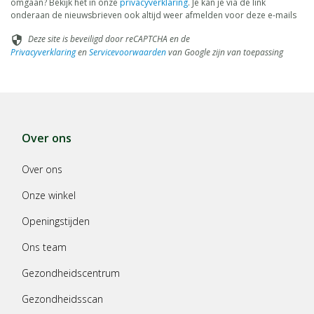
omgaan? Bekijk het in onze
privacyverklaring
. Je kan je via de link
Voedingschema
:
onderaan de nieuwsbrieven ook altijd weer afmelden voor deze e-mails
aantal
Deze site is beveiligd door reCAPTCHA en de
security
Leeftijd
Per
aa
voedingen
water +
Privacyverklaring
en
Servicevoorwaarden
van Google zijn van toepassing
baby
voeding
sc
per 24 uur
6-8 maanden
3-4
200 ml
180 ml
6
8-10 maanden
3
200 ml
180 ml
6
10-12 maanden
2-3
200 ml
180 ml
6
vanaf 12 maanden
2
165 ml
150
5
Bereiding
Over ons
Water toevoegen en verwarmen.
Fabrikant
Over ons
Nutricia
Albert Einsteinlaan
2719 EP Zoetermeer
Onze winkel
Openingstijden
Ons team
Gezondheidscentrum
Gezondheidsscan