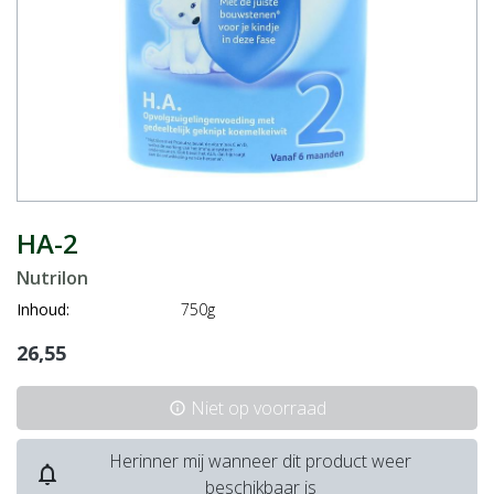
HA-2
Nutrilon
Inhoud:
750g
26,55
Niet op voorraad
info
Herinner mij wanneer dit product weer
notifications_none
beschikbaar is