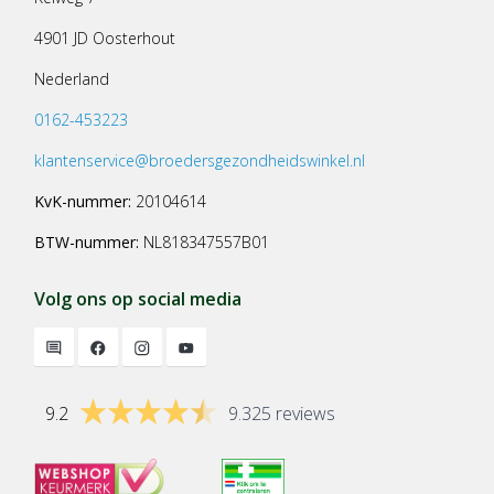
4901 JD Oosterhout
Nederland
0162-453223
klantenservice@broedersgezondheidswinkel.nl
KvK-nummer:
20104614
BTW-nummer:
NL818347557B01
Volg ons op social media
9.2
9.325 reviews