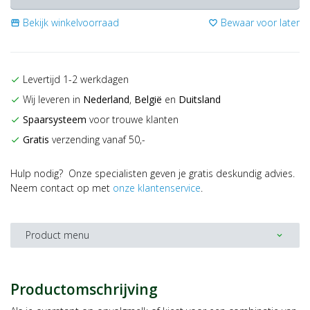
Bekijk winkelvoorraad
Bewaar voor later
storefront
favorite_border
Levertijd 1-2 werkdagen
check
Wij leveren in
Nederland
,
België
en
Duitsland
check
Spaarsysteem
voor trouwe klanten
check
Gratis
verzending vanaf 50,-
check
Hulp nodig? Onze specialisten geven je gratis deskundig advies.
Neem contact op met
onze klantenservice
.
Product menu
expand_more
Productomschrijving