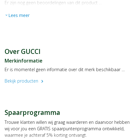
Er zijn nog geen beoordelingen van dit product …
Lees meer
expand_more
Over GUCCI
Merkinformatie
Er is momentel geen informatie over dit merk beschikbaar …
Bekijk producten
chevron_right
Spaarprogramma
Trouwe klanten willen wij graag waarderen en daarvoor hebben
wij voor jou een GRATIS spaarpuntenprogramma ontwikkeld,
waarmee je achteraf 5% korting ontvangt.