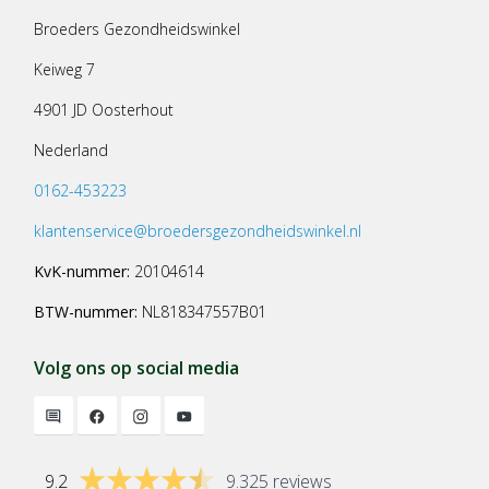
Broeders Gezondheidswinkel
Keiweg 7
4901 JD Oosterhout
Nederland
0162-453223
klantenservice@broedersgezondheidswinkel.nl
KvK-nummer:
20104614
BTW-nummer:
NL818347557B01
Volg ons op social media
9.2
9.325 reviews