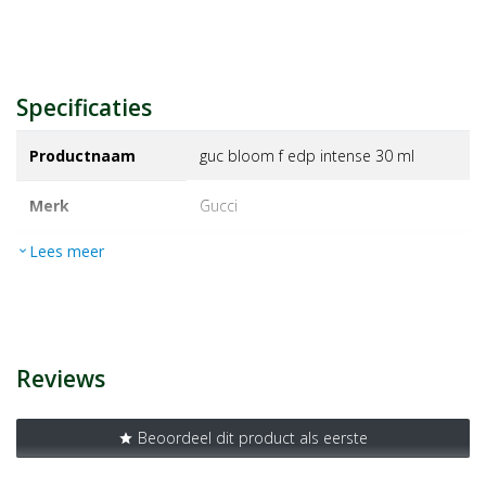
Specificaties
Productnaam
guc bloom f edp intense 30 ml
Merk
gucci
Lees meer
expand_more
EAN
3616304249693
Artikelnummer
1420751
Reviews
Beoordeel dit product als eerste
star