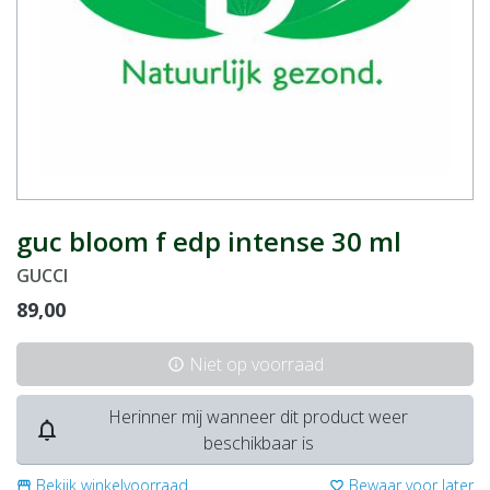
guc bloom f edp intense 30 ml
GUCCI
89,00
Niet op voorraad
info
Herinner mij wanneer dit product weer
notifications_none
beschikbaar is
Bekijk winkelvoorraad
Bewaar voor later
storefront
favorite_border