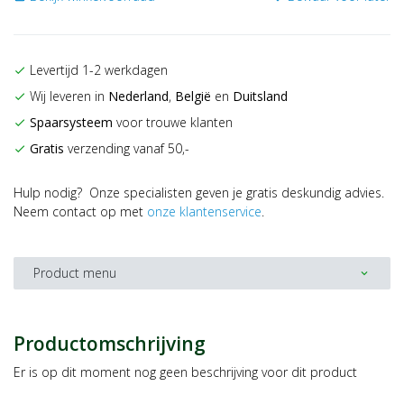
Levertijd 1-2 werkdagen
check
Wij leveren in
Nederland
,
België
en
Duitsland
check
Spaarsysteem
voor trouwe klanten
check
Gratis
verzending vanaf 50,-
check
Hulp nodig? Onze specialisten geven je gratis deskundig advies.
Neem contact op met
onze klantenservice
.
Product menu
expand_more
Productomschrijving
Er is op dit moment nog geen beschrijving voor dit product