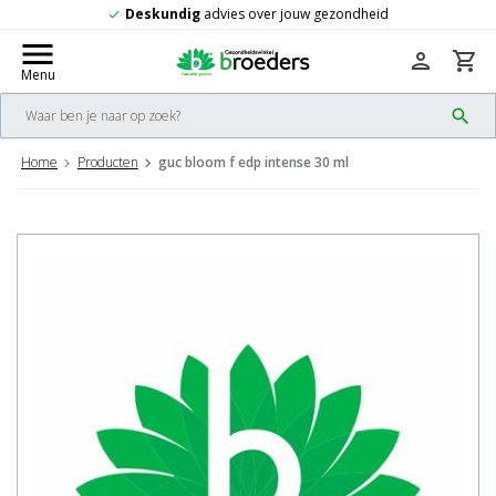
r jouw gezondheid
Gratis
verzending vana
check
menu
person
shopping_cart
Menu
search
Home
Producten
guc bloom f edp intense 30 ml