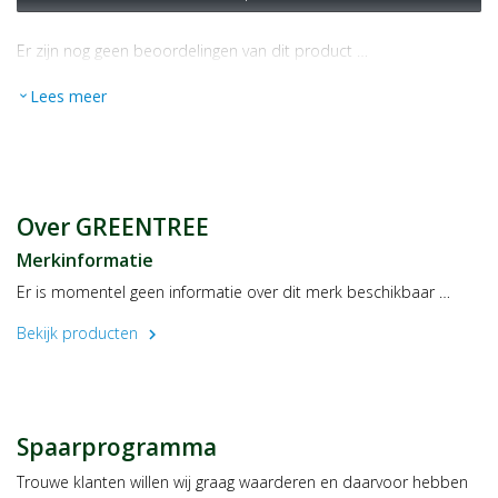
Er zijn nog geen beoordelingen van dit product …
Lees meer
expand_more
Over GREENTREE
Merkinformatie
Er is momentel geen informatie over dit merk beschikbaar …
Bekijk producten
chevron_right
Spaarprogramma
Trouwe klanten willen wij graag waarderen en daarvoor hebben