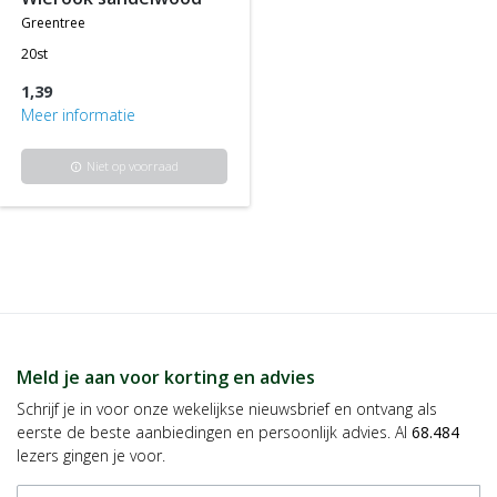
greentree
20st
1,39
Meer informatie
Niet op voorraad
info
Meld je aan voor korting en advies
Schrijf je in voor onze wekelijkse nieuwsbrief en ontvang als
eerste de beste aanbiedingen en persoonlijk advies. Al
68.484
lezers gingen je voor.
E-mailadres