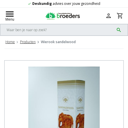
ig
advies over jouw gezondheid
Gratis
v
check
menu
person
shopping_cart
Menu
search
Home
Producten
Wierook sandelwood