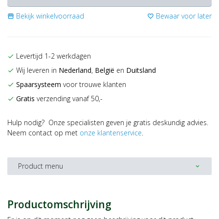
Bekijk winkelvoorraad
Bewaar voor later
storefront
favorite_border
Levertijd 1-2 werkdagen
check
Wij leveren in
Nederland
,
België
en
Duitsland
check
Spaarsysteem
voor trouwe klanten
check
Gratis
verzending vanaf 50,-
check
Hulp nodig? Onze specialisten geven je gratis deskundig advies.
Neem contact op met
onze klantenservice
.
Product menu
expand_more
Productomschrijving