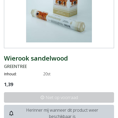
Wierook sandelwood
GREENTREE
Inhoud:
20st
1,39
Niet op voorraad
info
Herinner mij wanneer dit product weer
notifications_none
beschikbaar is