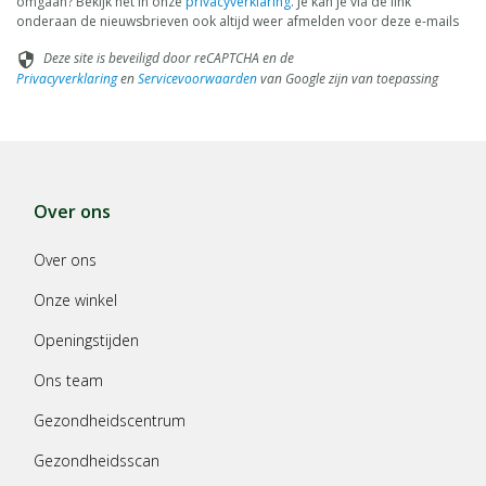
omgaan? Bekijk het in onze
privacyverklaring
. Je kan je via de link
onderaan de nieuwsbrieven ook altijd weer afmelden voor deze e-mails
Deze site is beveiligd door reCAPTCHA en de
security
Privacyverklaring
en
Servicevoorwaarden
van Google zijn van toepassing
Over ons
Over ons
Onze winkel
Openingstijden
Ons team
Gezondheidscentrum
Gezondheidsscan