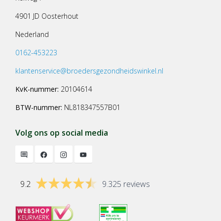
4901 JD Oosterhout
Nederland
0162-453223
klantenservice@broedersgezondheidswinkel.nl
KvK-nummer:
20104614
BTW-nummer:
NL818347557B01
Volg ons op social media
9.2
9.325 reviews