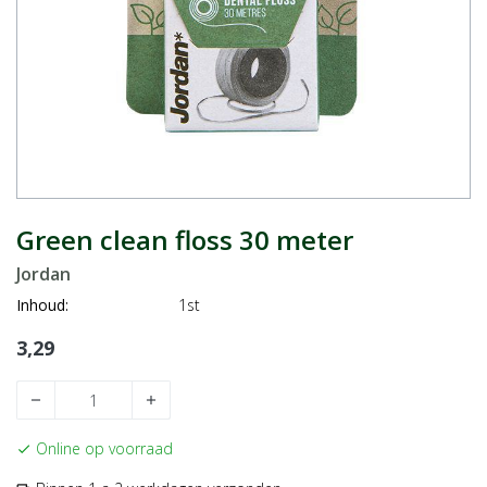
Green clean floss 30 meter
Jordan
Inhoud:
1st
3,29
remove
add
Online op voorraad
check