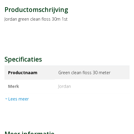
Productomschrijving
Jordan green clean floss 30m 1st
Specificaties
Productnaam
Green clean floss 30 meter
Merk
jordan
Lees meer
expand_more
EAN
7046110037171
Artikelnummer
1237449
Maat/inhoud:
1st