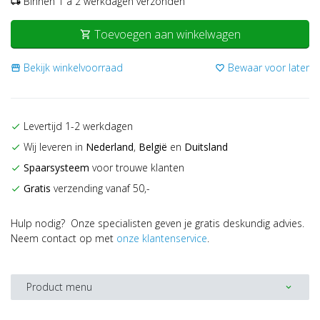
Binnen 1 a 2 werkdagen verzonden
local_shipping
Toevoegen aan winkelwagen
shopping_cart
Bekijk winkelvoorraad
Bewaar voor later
storefront
favorite_border
Levertijd 1-2 werkdagen
check
Wij leveren in
Nederland
,
België
en
Duitsland
check
Spaarsysteem
voor trouwe klanten
check
Gratis
verzending vanaf 50,-
check
Hulp nodig? Onze specialisten geven je gratis deskundig advies.
Neem contact op met
onze klantenservice
.
Product menu
expand_more