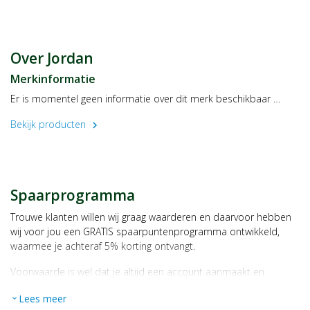
Over Jordan
Merkinformatie
Er is momentel geen informatie over dit merk beschikbaar …
Bekijk producten
chevron_right
Spaarprogramma
Trouwe klanten willen wij graag waarderen en daarvoor hebben
wij voor jou een GRATIS spaarpuntenprogramma ontwikkeld,
waarmee je achteraf 5% korting ontvangt.
Voorwaarde is wel dat je altijd een account aanmaakt en
daarmee ingelogd bent als je een bestelling plaatst.
Lees meer
expand_more
Bij iedere bestelling ontvang je per bestede euro 1 spaarpunt,