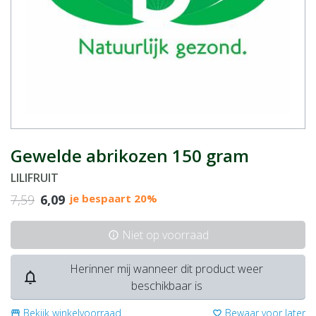
Gewelde abrikozen 150 gram
LILIFRUIT
7,59
6,09
je bespaart 20%
Niet op voorraad
info
Herinner mij wanneer dit product weer
notifications_none
beschikbaar is
Bekijk winkelvoorraad
Bewaar voor later
storefront
favorite_border