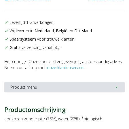
Levertijd 1-2 werkdagen
check
Wij leveren in
Nederland
,
België
en
Duitsland
check
Spaarsysteem
voor trouwe klanten
check
Gratis
verzending vanaf 50,-
check
Hulp nodig? Onze specialisten geven je gratis deskundig advies.
Neem contact op met
onze klantenservice
.
Product menu
expand_more
Productomschrijving
abrikozen zonder pit* (78%), water (22%). *biologisch