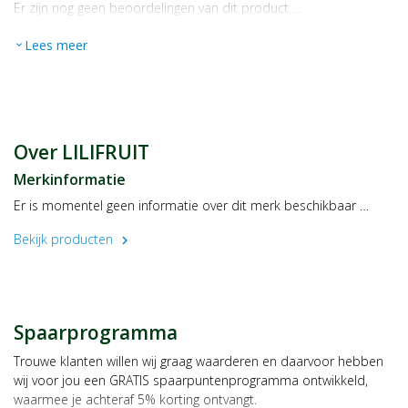
Er zijn nog geen beoordelingen van dit product …
Lees meer
expand_more
Over LILIFRUIT
Merkinformatie
Er is momentel geen informatie over dit merk beschikbaar …
Bekijk producten
chevron_right
Spaarprogramma
Trouwe klanten willen wij graag waarderen en daarvoor hebben
wij voor jou een GRATIS spaarpuntenprogramma ontwikkeld,
waarmee je achteraf 5% korting ontvangt.