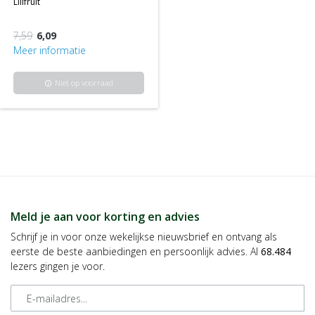
lilifruit
7,59
6,09
Meer informatie
Niet op voorraad
info
Meld je aan voor korting en advies
Schrijf je in voor onze wekelijkse nieuwsbrief en ontvang als
eerste de beste aanbiedingen en persoonlijk advies. Al
68.484
lezers gingen je voor.
E-mailadres