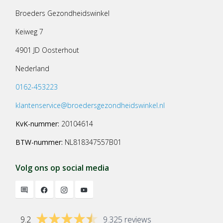
Broeders Gezondheidswinkel
Keiweg 7
4901 JD Oosterhout
Nederland
0162-453223
klantenservice@broedersgezondheidswinkel.nl
KvK-nummer:
20104614
BTW-nummer:
NL818347557B01
Volg ons op social media
9.2
9.325 reviews