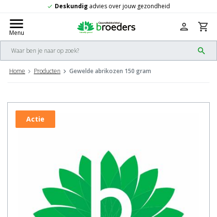
ig
advies over jouw gezondheid
Gratis
v
check
menu
person
shopping_cart
Menu
search
Home
Producten
Gewelde abrikozen 150 gram
Actie