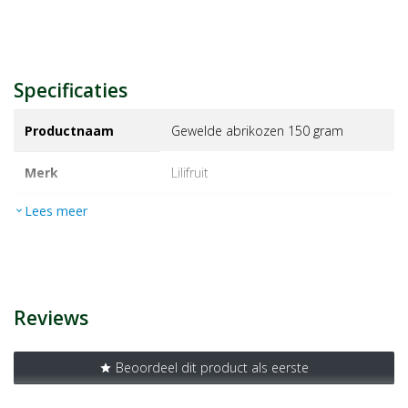
Specificaties
Productnaam
Gewelde abrikozen 150 gram
Merk
lilifruit
Lees meer
expand_more
EAN
3452519050521
Artikelnummer
1198931
Reviews
Beoordeel dit product als eerste
star