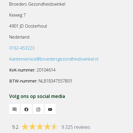
Broeders Gezondheidswinkel
Keiweg 7
4901 JD Oosterhout
Nederland
0162-453223
klantenservice@broedersgezondheidswinkel.nl
KvK-nummer:
20104614
BTW-nummer:
NL818347557B01
Volg ons op social media
9.2
9.325 reviews