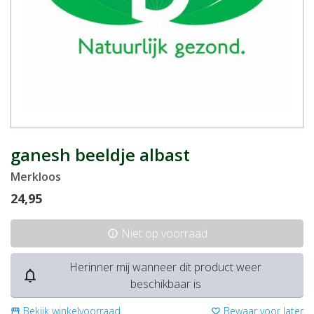
ganesh beeldje albast
Merkloos
24,95
Niet op voorraad
info
Herinner mij wanneer dit product weer
notifications_none
beschikbaar is
Bekijk winkelvoorraad
Bewaar voor later
storefront
favorite_border