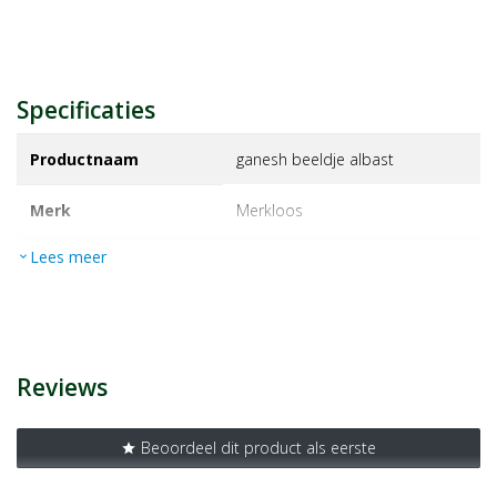
Specificaties
Productnaam
ganesh beeldje albast
Merk
merkloos
Lees meer
expand_more
EAN
8714985787529
Artikelnummer
1463836
Reviews
Beoordeel dit product als eerste
star