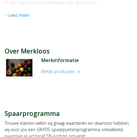
Er zijn nog geen beoordelingen van dit product …
Lees meer
expand_more
Over Merkloos
Merkinformatie
Bekijk producten
chevron_right
Spaarprogramma
Trouwe klanten willen wij graag waarderen en daarvoor hebben
wij voor jou een GRATIS spaarpuntenprogramma ontwikkeld,
waarmee je achteraf 5% korting ontvangt.