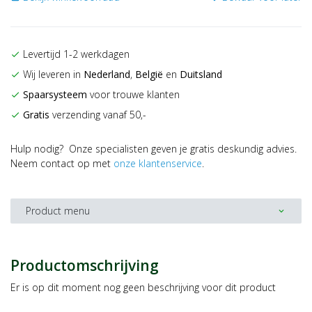
Levertijd 1-2 werkdagen
check
Wij leveren in
Nederland
,
België
en
Duitsland
check
Spaarsysteem
voor trouwe klanten
check
Gratis
verzending vanaf 50,-
check
Hulp nodig? Onze specialisten geven je gratis deskundig advies.
Neem contact op met
onze klantenservice
.
Product menu
expand_more
Productomschrijving
Er is op dit moment nog geen beschrijving voor dit product