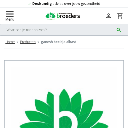
ig
advies over jouw gezondheid
Gratis
v
check
menu
person
shopping_cart
Menu
search
Home
Producten
ganesh beeldje albast