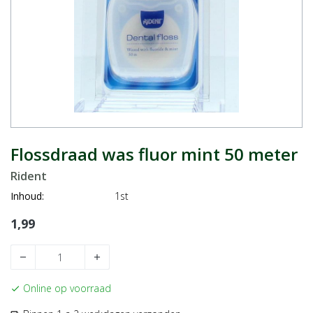
Flossdraad was fluor mint 50 meter
Rident
Inhoud:
1st
1,99
remove
add
Online op voorraad
check