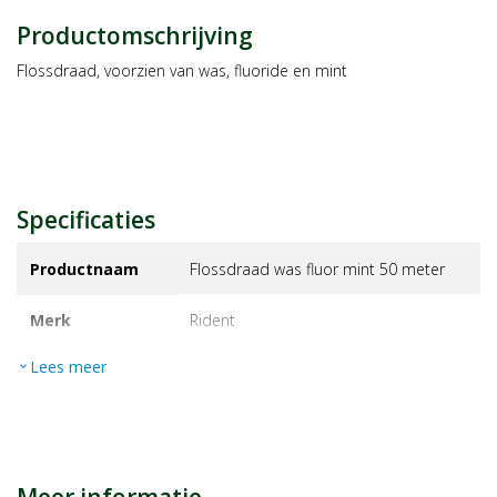
Productomschrijving
Flossdraad, voorzien van was, fluoride en mint
Specificaties
Productnaam
Flossdraad was fluor mint 50 meter
Merk
rident
Lees meer
expand_more
EAN
8711341428010
Artikelnummer
1044068
Maat/inhoud:
1st