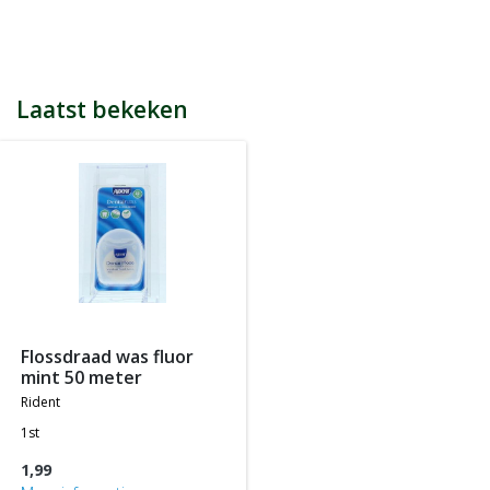
bijvoorbeeld een product kost € 15,25 en daarmee ontvang je
automatisch 15 spaarpunten.
Indien je 100 spaarpunten heeft, kun je bij jouw volgende
bestelling € 5 euro korting genieten.
Tijdens het afrekenen zie je dan onderaan een optie om je
Laatst bekeken
spaarpunten in te wisselen, 100 spaarpunten = € 5 korting, 200
spaarpunten = € 10 korting, etc.
In jouw accountgegevens kun je altijd jou actuele aantal
spaarpunten bekijken.
LET OP: Je ontvangt geen spaarpunten op producten die al tegen
een bepaalde actieprijs of met een bepaalde korting worden
aangeboden, m.a.w. je ontvangt alleen spaarpunten op
producten die tegen de normale of standaard verkoopprijs
worden aangeboden.
flossdraad was fluor
mint 50 meter
rident
1st
1,99