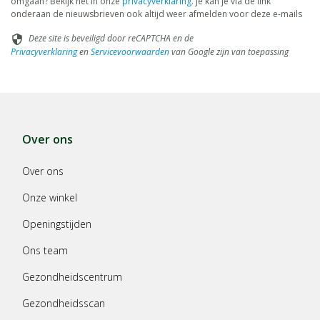
omgaan? Bekijk het in onze
privacyverklaring
. Je kan je via de link
onderaan de nieuwsbrieven ook altijd weer afmelden voor deze e-mails
Deze site is beveiligd door reCAPTCHA en de
security
Privacyverklaring
en
Servicevoorwaarden
van Google zijn van toepassing
Over ons
Over ons
Onze winkel
Openingstijden
Ons team
Gezondheidscentrum
Gezondheidsscan