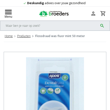
Gratis
verzending vanaf 50,-
check
menu
person
shopping_cart
Menu
search
Home
Producten
Flossdraad was fluor mint 50 meter