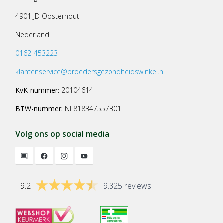
4901 JD Oosterhout
Nederland
0162-453223
klantenservice@broedersgezondheidswinkel.nl
KvK-nummer:
20104614
BTW-nummer:
NL818347557B01
Volg ons op social media
9.2
9.325 reviews