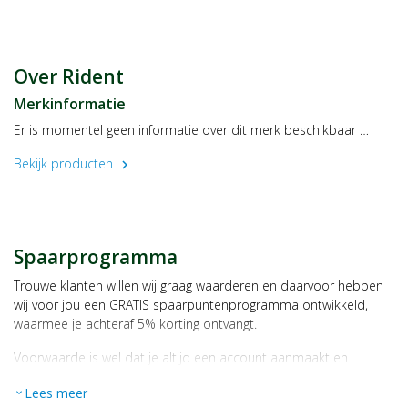
Over Rident
Merkinformatie
Er is momentel geen informatie over dit merk beschikbaar …
Bekijk producten
chevron_right
Spaarprogramma
Trouwe klanten willen wij graag waarderen en daarvoor hebben
wij voor jou een GRATIS spaarpuntenprogramma ontwikkeld,
waarmee je achteraf 5% korting ontvangt.
Voorwaarde is wel dat je altijd een account aanmaakt en
daarmee ingelogd bent als je een bestelling plaatst.
Lees meer
expand_more
Bij iedere bestelling ontvang je per bestede euro 1 spaarpunt,