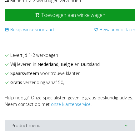
Binnen 1 a 2 werkdagen verzonden
local_shipping
Toevoegen aan winkelwagen
shopping_cart
Bekijk winkelvoorraad
Bewaar voor later
storefront
favorite_border
Levertijd 1-2 werkdagen
check
Wij leveren in
Nederland
,
België
en
Duitsland
check
Spaarsysteem
voor trouwe klanten
check
Gratis
verzending vanaf 50,-
check
Hulp nodig? Onze specialisten geven je gratis deskundig advies.
Neem contact op met
onze klantenservice
.
Product menu
expand_more