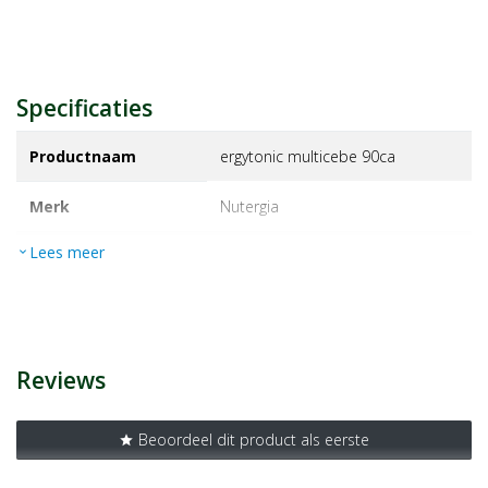
Specificaties
Productnaam
ergytonic multicebe 90ca
Merk
nutergia
Lees meer
expand_more
EAN
3664524001904
Artikelnummer
1463285
Reviews
Beoordeel dit product als eerste
star