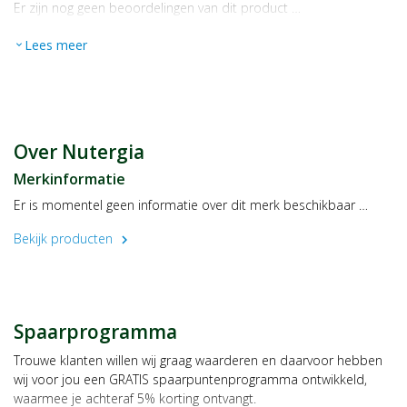
Er zijn nog geen beoordelingen van dit product …
Lees meer
expand_more
Over Nutergia
Merkinformatie
Er is momentel geen informatie over dit merk beschikbaar …
Bekijk producten
chevron_right
Spaarprogramma
Trouwe klanten willen wij graag waarderen en daarvoor hebben
wij voor jou een GRATIS spaarpuntenprogramma ontwikkeld,
waarmee je achteraf 5% korting ontvangt.