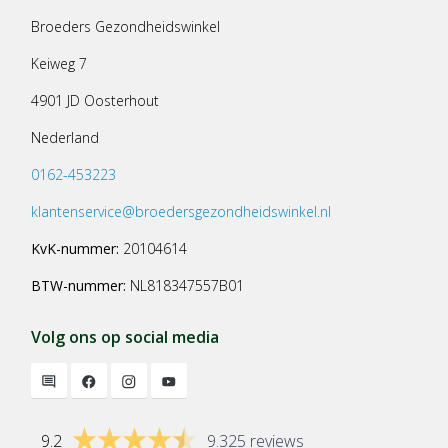
Broeders Gezondheidswinkel
Keiweg 7
4901 JD Oosterhout
Nederland
0162-453223
klantenservice@broedersgezondheidswinkel.nl
KvK-nummer:
20104614
BTW-nummer:
NL818347557B01
Volg ons op social media
9.2
9.325 reviews