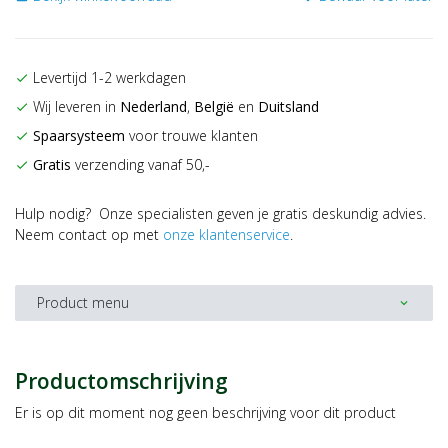
Levertijd 1-2 werkdagen
check
Wij leveren in
Nederland
,
België
en
Duitsland
check
Spaarsysteem
voor trouwe klanten
check
Gratis
verzending vanaf 50,-
check
Hulp nodig? Onze specialisten geven je gratis deskundig advies.
Neem contact op met
onze klantenservice
.
Product menu
expand_more
Productomschrijving
Er is op dit moment nog geen beschrijving voor dit product