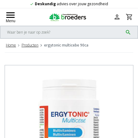
dvies over jouw gezondheid
Gratis
verze
check
menu
person
shopping_cart
Menu
search
Home
Producten
ergytonic multicebe 90ca