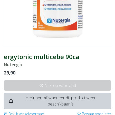
ergytonic multicebe 90ca
Nutergia
29,90
Niet op voorraad
info
Herinner mij wanneer dit product weer
notifications_none
beschikbaar is
Bekijk winkelvoorraad
Bewaar voor later
storefront
favorite_border