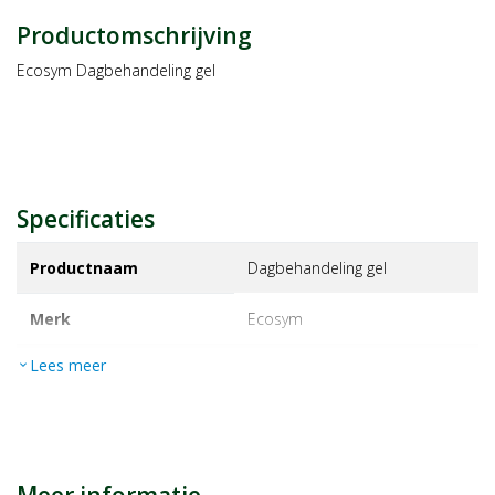
Productomschrijving
Ecosym Dagbehandeling gel
Specificaties
Productnaam
Dagbehandeling gel
Merk
ecosym
Lees meer
expand_more
EAN
8711744041281
Artikelnummer
1140746
Maat/inhoud:
100ml