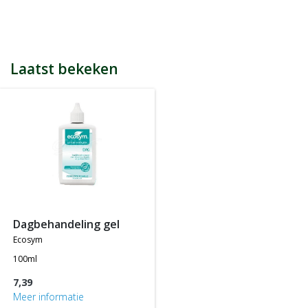
bijvoorbeeld een product kost € 15,25 en daarmee ontvang je
automatisch 15 spaarpunten.
Indien je 100 spaarpunten heeft, kun je bij jouw volgende
bestelling € 5 euro korting genieten.
Tijdens het afrekenen zie je dan onderaan een optie om je
Laatst bekeken
spaarpunten in te wisselen, 100 spaarpunten = € 5 korting, 200
spaarpunten = € 10 korting, etc.
In jouw accountgegevens kun je altijd jou actuele aantal
spaarpunten bekijken.
LET OP: Je ontvangt geen spaarpunten op producten die al tegen
een bepaalde actieprijs of met een bepaalde korting worden
aangeboden, m.a.w. je ontvangt alleen spaarpunten op
producten die tegen de normale of standaard verkoopprijs
worden aangeboden.
dagbehandeling gel
ecosym
100ml
7,39
Meer informatie