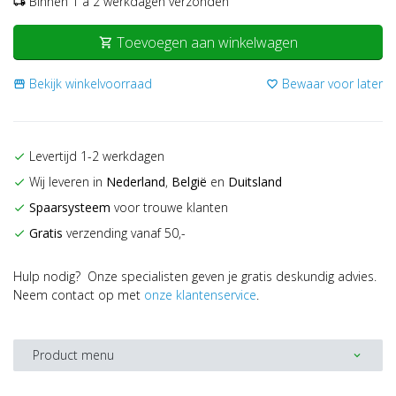
Binnen 1 a 2 werkdagen verzonden
local_shipping
Toevoegen aan winkelwagen
shopping_cart
Bekijk winkelvoorraad
Bewaar voor later
storefront
favorite_border
Levertijd 1-2 werkdagen
check
Wij leveren in
Nederland
,
België
en
Duitsland
check
Spaarsysteem
voor trouwe klanten
check
Gratis
verzending vanaf 50,-
check
Hulp nodig? Onze specialisten geven je gratis deskundig advies.
Neem contact op met
onze klantenservice
.
Product menu
expand_more