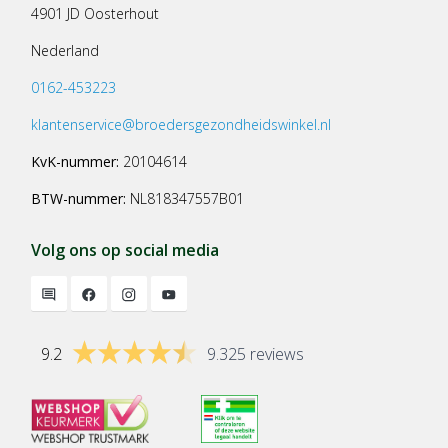
4901 JD Oosterhout
Nederland
0162-453223
klantenservice@broedersgezondheidswinkel.nl
KvK-nummer:
20104614
BTW-nummer:
NL818347557B01
Volg ons op social media
9.2
9.325 reviews