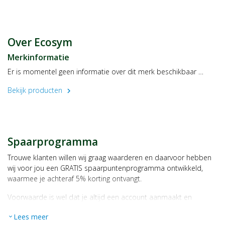
Vemedia BV
Verrijn Stuartweg 60
1112 AX Diemen
Over Ecosym
Merkinformatie
Er is momentel geen informatie over dit merk beschikbaar …
Bekijk producten
chevron_right
Spaarprogramma
Trouwe klanten willen wij graag waarderen en daarvoor hebben
wij voor jou een GRATIS spaarpuntenprogramma ontwikkeld,
waarmee je achteraf 5% korting ontvangt.
Voorwaarde is wel dat je altijd een account aanmaakt en
daarmee ingelogd bent als je een bestelling plaatst.
Lees meer
expand_more
Bij iedere bestelling ontvang je per bestede euro 1 spaarpunt,