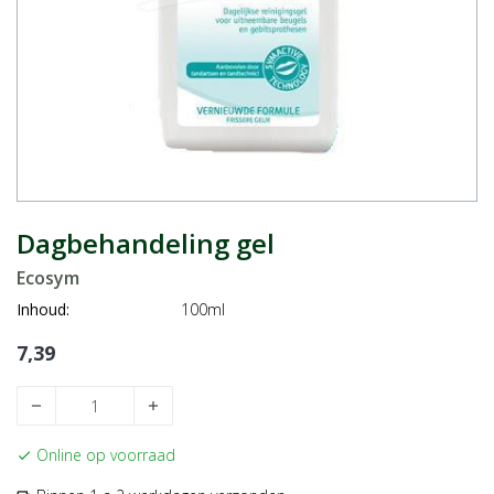
Dagbehandeling gel
Ecosym
Inhoud:
100ml
7,39
remove
add
Online op voorraad
check