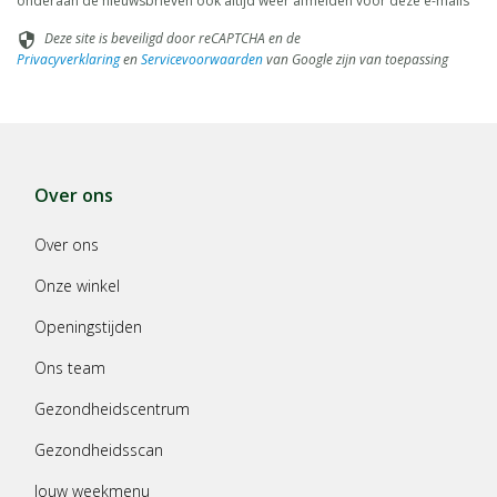
onderaan de nieuwsbrieven ook altijd weer afmelden voor deze e-mails
Deze site is beveiligd door reCAPTCHA en de
security
Privacyverklaring
en
Servicevoorwaarden
van Google zijn van toepassing
Over ons
Over ons
Onze winkel
Openingstijden
Ons team
Gezondheidscentrum
Gezondheidsscan
Jouw weekmenu