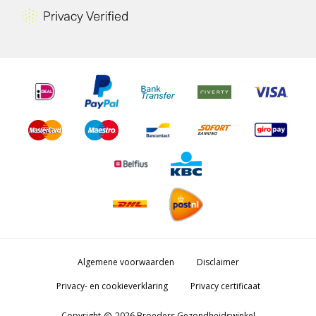
Algemene voorwaarden
Disclaimer
Privacy- en cookieverklaring
Privacy certificaat
Copyright
2026 Broeders Gezondheidswinkel
copyright