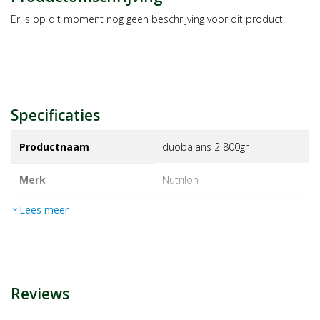
Er is op dit moment nog geen beschrijving voor dit product
Specificaties
Productnaam
duobalans 2 800gr
Merk
nutrilon
Lees meer
expand_more
EAN
8718117612390
Artikelnummer
1435814
Reviews