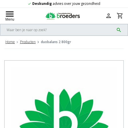
Deskundig
advies over jouw gezondheid
check
menu
person
shopping_cart
Menu
search
Home
Producten
duobalans 2 800gr