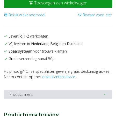
Toevoegen aan winkelwagen
shopping_cart
Bekijk winkelvoorraad
Bewaar voor later
storefront
favorite_border
Levertijd 1-2 werkdagen
check
Wij leveren in
Nederland
,
België
en
Duitsland
check
Spaarsysteem
voor trouwe klanten
check
Gratis
verzending vanaf 50,-
check
Hulp nodig? Onze specialisten geven je gratis deskundig advies.
Neem contact op met
onze klantenservice
.
Product menu
expand_more
Productomschrijving