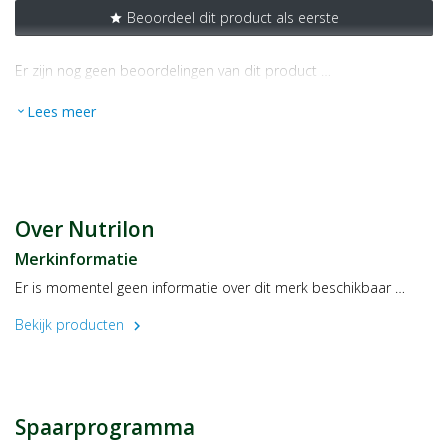
Beoordeel dit product als eerste
star
Er zijn nog geen beoordelingen van dit product …
Lees meer
expand_more
Over Nutrilon
Merkinformatie
Er is momentel geen informatie over dit merk beschikbaar …
Bekijk producten
chevron_right
Spaarprogramma