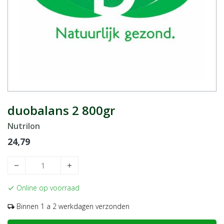
duobalans 2 800gr
Nutrilon
24,79
remove
add
Online op voorraad
check
Binnen 1 a 2 werkdagen verzonden
local_shipping