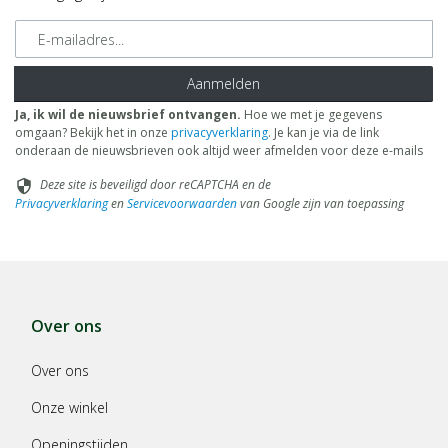
E-mailadres
Aanmelden
Ja, ik wil de nieuwsbrief ontvangen.
Hoe we met je gegevens
omgaan? Bekijk het in onze
privacyverklaring
. Je kan je via de link
onderaan de nieuwsbrieven ook altijd weer afmelden voor deze e-mails
Deze site is beveiligd door reCAPTCHA en de
security
Privacyverklaring
en
Servicevoorwaarden
van Google zijn van toepassing
Over ons
Over ons
Onze winkel
Openingstijden