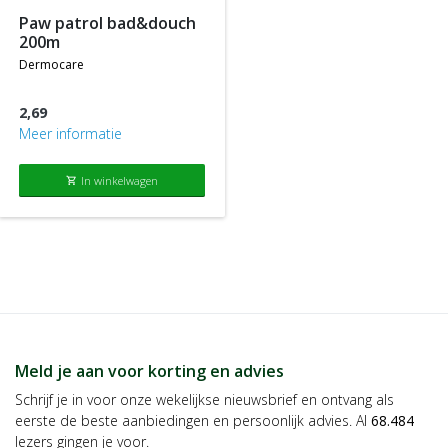
paw patrol bad&douch
200m
dermocare
2,69
Meer informatie
In winkelwagen
shopping_cart
Meld je aan voor korting en advies
Schrijf je in voor onze wekelijkse nieuwsbrief en ontvang als
eerste de beste aanbiedingen en persoonlijk advies. Al
68.484
lezers gingen je voor.