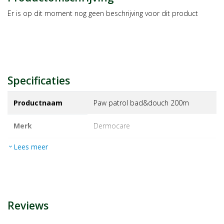
Er is op dit moment nog geen beschrijving voor dit product
Specificaties
Productnaam
Paw patrol bad&douch 200m
Merk
dermocare
Lees meer
expand_more
EAN
8713769502235
Artikelnummer
1161746
Reviews