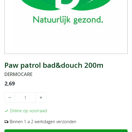
Paw patrol bad&douch 200m
DERMOCARE
2,69
remove
add
Online op voorraad
check
Binnen 1 a 2 werkdagen verzonden
local_shipping