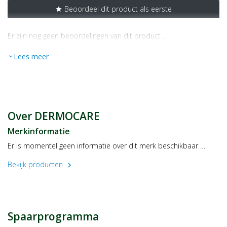
Beoordeel dit product als eerste
star
Er zijn nog geen beoordelingen van dit product …
Lees meer
expand_more
Over DERMOCARE
Merkinformatie
Er is momentel geen informatie over dit merk beschikbaar …
Bekijk producten
chevron_right
Spaarprogramma