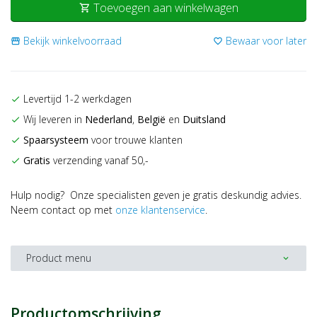
Toevoegen aan winkelwagen
shopping_cart
Bekijk winkelvoorraad
Bewaar voor later
storefront
favorite_border
Levertijd 1-2 werkdagen
check
Wij leveren in
Nederland
,
België
en
Duitsland
check
Spaarsysteem
voor trouwe klanten
check
Gratis
verzending vanaf 50,-
check
Hulp nodig? Onze specialisten geven je gratis deskundig advies.
Neem contact op met
onze klantenservice
.
Product menu
expand_more
Productomschrijving