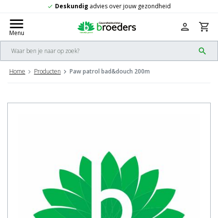
Deskundig
advies over jouw gezondheid
check
menu
person
shopping_cart
Menu
search
Home
Producten
Paw patrol bad&douch 200m