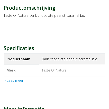
Productomschrijving
Taste Of Nature Dark chocolate peanut caramel bio
Specificaties
Productnaam
Dark chocolate peanut caramel bio
Merk
taste of nature
Lees meer
expand_more
EAN
059527172158
Artikelnummer
14188923
Maat/inhoud:
40g