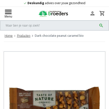
es over jouw gezondheid
Gratis
verzendi
check
menu
person
shopping_cart
Menu
search
Home
Producten
Dark chocolate peanut caramel bio