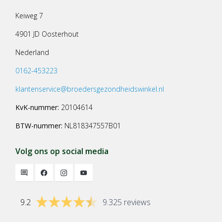
Keiweg 7
4901 JD Oosterhout
Nederland
0162-453223
klantenservice@broedersgezondheidswinkel.nl
KvK-nummer:
20104614
BTW-nummer:
NL818347557B01
Volg ons op social media
9.2
9.325 reviews