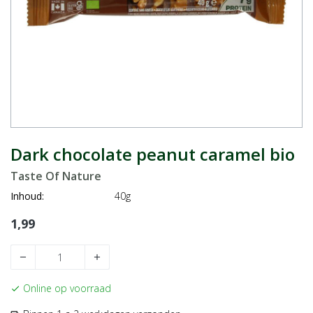
Dark chocolate peanut caramel bio
Taste Of Nature
Inhoud:
40g
1,99
remove
add
Online op voorraad
check