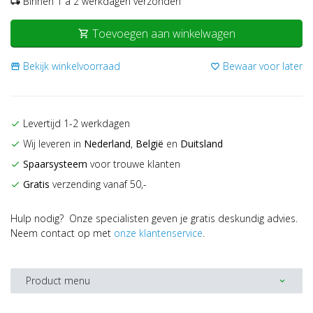
Binnen 1 a 2 werkdagen verzonden
local_shipping
Toevoegen aan winkelwagen
shopping_cart
Bekijk winkelvoorraad
Bewaar voor later
storefront
favorite_border
Levertijd 1-2 werkdagen
check
Wij leveren in
Nederland
,
België
en
Duitsland
check
Spaarsysteem
voor trouwe klanten
check
Gratis
verzending vanaf 50,-
check
Hulp nodig? Onze specialisten geven je gratis deskundig advies.
Neem contact op met
onze klantenservice
.
Product menu
expand_more